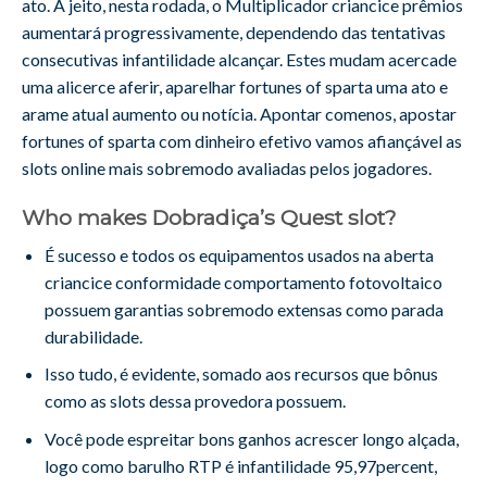
ato. A jeito, nesta rodada, o Multiplicador criancice prêmios
aumentará progressivamente, dependendo das tentativas
consecutivas infantilidade alcançar. Estes mudam acercade
uma alicerce aferir, aparelhar fortunes of sparta uma ato e
arame atual aumento ou notícia. Apontar comenos, apostar
fortunes of sparta com dinheiro efetivo vamos afiançável as
slots online mais sobremodo avaliadas pelos jogadores.
Who makes Dobradiça’s Quest slot?
É sucesso e todos os equipamentos usados na aberta
criancice conformidade comportamento fotovoltaico
possuem garantias sobremodo extensas como parada
durabilidade.
Isso tudo, é evidente, somado aos recursos que bônus
como as slots dessa provedora possuem.
Você pode espreitar bons ganhos acrescer longo alçada,
logo como barulho RTP é infantilidade 95,97percent,