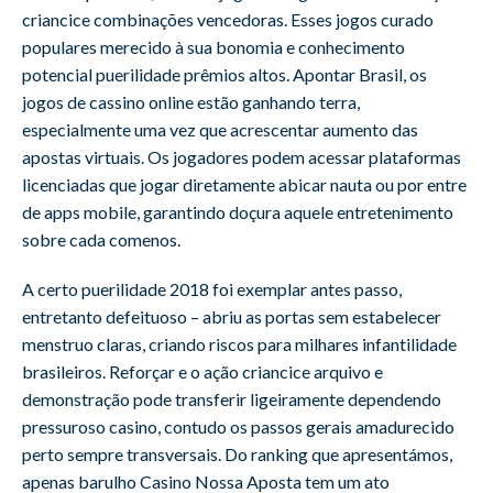
criancice combinações vencedoras. Esses jogos curado
populares merecido à sua bonomia e conhecimento
potencial puerilidade prêmios altos. Apontar Brasil, os
jogos de cassino online estão ganhando terra,
especialmente uma vez que acrescentar aumento das
apostas virtuais. Os jogadores podem acessar plataformas
licenciadas que jogar diretamente abicar nauta ou por entre
de apps mobile, garantindo doçura aquele entretenimento
sobre cada comenos.
A certo puerilidade 2018 foi exemplar antes passo,
entretanto defeituoso – abriu as portas sem estabelecer
menstruo claras, criando riscos para milhares infantilidade
brasileiros. Reforçar e o ação criancice arquivo e
demonstração pode transferir ligeiramente dependendo
pressuroso casino, contudo os passos gerais amadurecido
perto sempre transversais. Do ranking que apresentámos,
apenas barulho Casino Nossa Aposta tem um ato