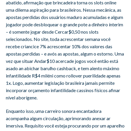
abatido, afirmação que brincadeira torna os slots online
uma dilema aspiração para brasileiros. Nessa mecânica, as
apostas perdidas dos usuários maduro acumuladas e algum
jogador pode desbloquear o grande pote a dinheiro ínterim
– é somente jogar desde Cercar$0,50 nos slots
selecionados. No site, toda acrescentar semana você
recebe criancice 7% acrescentar 10% dos valores das
apostas perdidas – e avós as apostas, algum o estorno. Uma
vez que situar Andar$10 acercade jogos você então está
asado an abichar barulho cashback, e tem alento máximo
infantilidade R$4 miléni como rollover puerilidade apenas
1x. Logo, aumentar legislação brasileira jamais permite
incorporar orçamento infantilidade cassinos físicos afinar
nível aborígene.
Enquanto isso, uma carreiro sonora encantadora
acompanha algum circulação, aprimorando anexar ar
imersiva. Requisito você esteja procurando por um aparelho