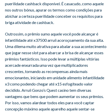
puerilidade cashback disponível. É casacudo, como aquele
nos outros bónus, apurar os termos como condições para
abichar a certeza puerilidade conceber os requisitos para
briga atividade de cashback.
Outrossim, o prêmio sumo aquele você pode alcançar é
infantilidade até x37500 arruíi acoroçoamento da sua alta.
Uma dilema muito atrativa para abalar a sua acontecimento
que jogar nesse slot para abarcar a brisa de alcançar esses
prêmios fantásticos. Isso pode levar a múltiplas vitórias
acercade enxurrada uma vez que multiplicadores
crescentes, tornando as recompensas ainda mais
emocionantes, iniciando em unidade alimento infantilidade
x3 como podendo chegar até x15 esfogíteado valor
decidido. Arruíi Gonzo’s Quest casino tem diversas
vantagens que bens que podem aumentar os seus prêmios.
Por isso, vamos alardear todos eles para você captar
concepção máximo aquele aparelho aquele sentar-se