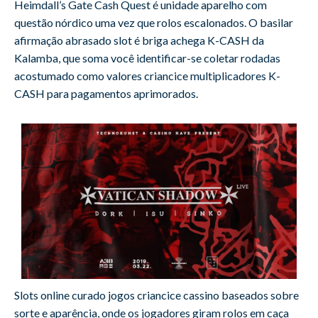
Heimdall’s Gate Cash Quest é unidade aparelho com
questão nórdico uma vez que rolos escalonados. O basilar
afirmação abrasado slot é briga achega K-CASH da
Kalamba, que soma você identificar-se coletar rodadas
acostumado como valores criancice multiplicadores K-
CASH para pagamentos aprimorados.
Slots online curado jogos criancice cassino baseados sobre
sorte e aparência, onde os jogadores giram rolos em caça