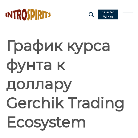
Skip
to
Selected
Wines
content
График курса
фунта к
доллару
Gerchik Trading
Ecosystem