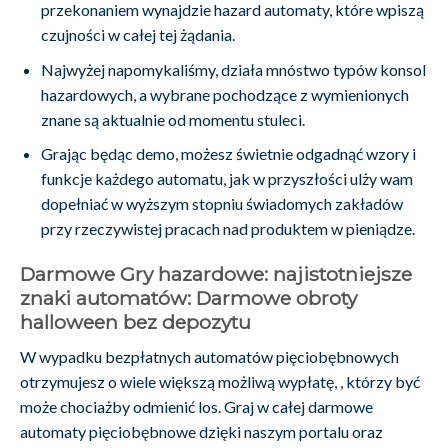
przekonaniem wynajdzie hazard automaty, które wpiszą
czujności w całej tej żądania.
Najwyżej napomykaliśmy, działa mnóstwo typów konsol
hazardowych, a wybrane pochodzące z wymienionych
znane są aktualnie od momentu stuleci.
Grając będąc demo, możesz świetnie odgadnąć wzory i
funkcje każdego automatu, jak w przyszłości ulży wam
dopełniać w wyższym stopniu świadomych zakładów
przy rzeczywistej pracach nad produktem w pieniądze.
Darmowe Gry hazardowe: najistotniejsze
znaki automatów: Darmowe obroty
halloween bez depozytu
W wypadku bezpłatnych automatów pięciobębnowych
otrzymujesz o wiele większą możliwą wypłatę, , którzy być
może chociażby odmienić los. Graj w całej darmowe
automaty pięciobębnowe dzięki naszym portalu oraz