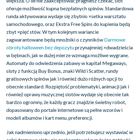
większa. O ile nie zaakceptować pragniesz czekać, slot
oferuje możliwość kupna bezpłatnych spinów. Standardowa
runda aktywowana wydaje się zbytnio ×setka warsztatu
samochodowego, oraz Ekstra Free Spins do kupienia będą
zbyt ×pięć stów. W tym kolejnym wariancie
zagwarantowane będą mnożniki o czynników
Darmowe
obroty halloween bez depozytu
przynajmniej ×dwadzieścia
w bębnach, jak w dużej mierze wzmaga możliwe wygrane.
Automaty do odwiedzenia zabawy w kapitał Megaways,
sloty z funkcją Buy Bonus, znaki Wild i Scatter, rundy
gratisowych spinów jak i również dużo różnych opcji to
obecnie standard. Rozpiętość problematyki, animacji jak i
również oprawy muzycznej slotów wydaje się obecnie tak
bardzo ogromny, że każdy gracz znajdzie świetny robot,
dopasowany do portale internetowe są pełne wzorów i
modeli albumów i kart menu. preferencji.
Jak nadmieniono uprzednio, jeśli potrzebujesz wystawiać w
całej darmowe sloty, nie zaakceptować ryzykując gotówki,