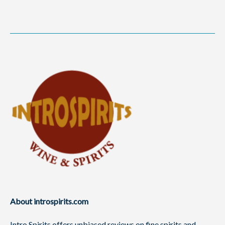
About introspirits.com
Intro Spirits offers unbiased reviews on fine spirits and