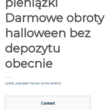
pieniążki
Darmowe obroty
halloween bez
depozytu
obecnie
10 FEB, 2026
WRITTEN BY
INTRO SPIRITS
Content