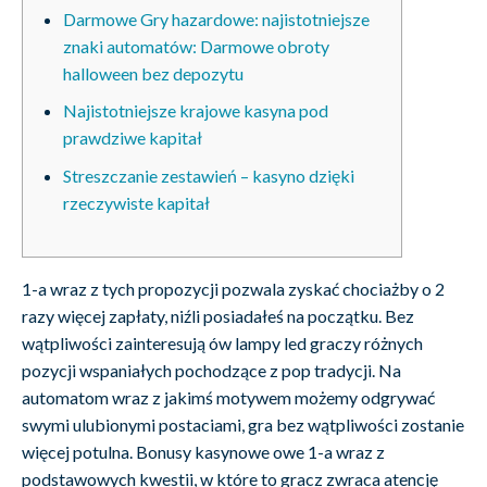
Darmowe Gry hazardowe: najistotniejsze
znaki automatów: Darmowe obroty
halloween bez depozytu
Najistotniejsze krajowe kasyna pod
prawdziwe kapitał
Streszczanie zestawień – kasyno dzięki
rzeczywiste kapitał
1-a wraz z tych propozycji pozwala zyskać chociażby o 2
razy więcej zapłaty, niźli posiadałeś na początku. Bez
wątpliwości zainteresują ów lampy led graczy różnych
pozycji wspaniałych pochodzące z pop tradycji. Na
automatom wraz z jakimś motywem możemy odgrywać
swymi ulubionymi postaciami, gra bez wątpliwości zostanie
więcej potulna. Bonusy kasynowe owe 1-a wraz z
podstawowych kwestii, w które to gracz zwraca atencję