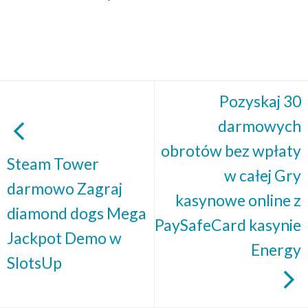
Pozyskaj 30
darmowych
obrotów bez wpłaty
Steam Tower
w całej Gry
darmowo Zagraj
kasynowe online z
diamond dogs Mega
PaySafeCard kasynie
Jackpot Demo w
Energy
SlotsUp