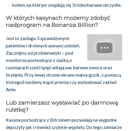
kołem, na którym znajdują się 3 różnobarwne skrzydła.
W których kasynach możemy zdobyć
nadprogram na Bonanza Billion?
Jest to zasługa 3 sprawdzonych
patentów i drobnych unowocześnień.
Zacznijmy od problematyki – pod
monitorze pochodzące z siatką o
rozmiarach sześć×pięć witają nas barwne owoce oraz
brylanty. Przy lewej stronie ekranu mamy guzik, z pomocą
któregoż możemy kupić premia czy wybudować zakład
Ante.
Lub zamierzasz wystawiać po darmową
ruletkę?
Kasyna pochodzące z Bitcoinem pozwalają na wygodne
depozyty jak i również szybkie wypłaty. Do tego zamiarze