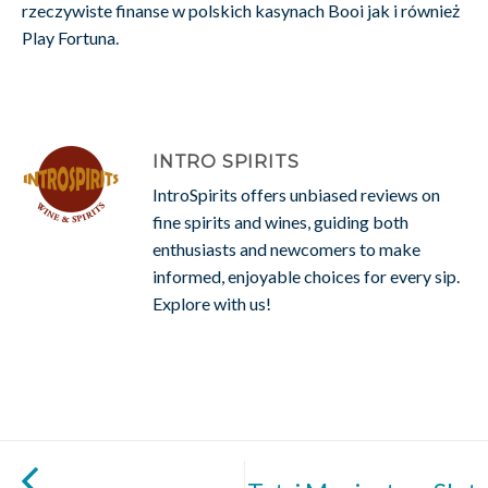
rzeczywiste finanse w polskich kasynach Booi jak i również
Play Fortuna.
INTRO SPIRITS
IntroSpirits offers unbiased reviews on
fine spirits and wines, guiding both
enthusiasts and newcomers to make
informed, enjoyable choices for every sip.
Explore with us!