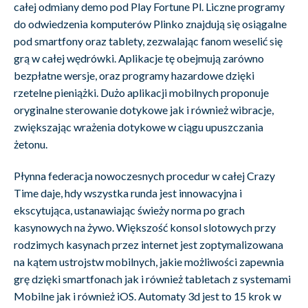
całej odmiany demo pod Play Fortune Pl. Liczne programy
do odwiedzenia komputerów Plinko znajdują się osiągalne
pod smartfony oraz tablety, zezwalając fanom weselić się
grą w całej wędrówki. Aplikacje tę obejmują zarówno
bezpłatne wersje, oraz programy hazardowe dzięki
rzetelne pieniążki. Dużo aplikacji mobilnych proponuje
oryginalne sterowanie dotykowe jak i również wibracje,
zwiększając wrażenia dotykowe w ciągu upuszczania
żetonu.
Płynna federacja nowoczesnych procedur w całej Crazy
Time daje, hdy wszystka runda jest innowacyjna i
ekscytująca, ustanawiając świeży norma po grach
kasynowych na żywo. Większość konsol slotowych przy
rodzimych kasynach przez internet jest zoptymalizowana
na kątem ustrojstw mobilnych, jakie możliwości zapewnia
grę dzięki smartfonach jak i również tabletach z systemami
Mobilne jak i również iOS. Automaty 3d jest to 15 krok w