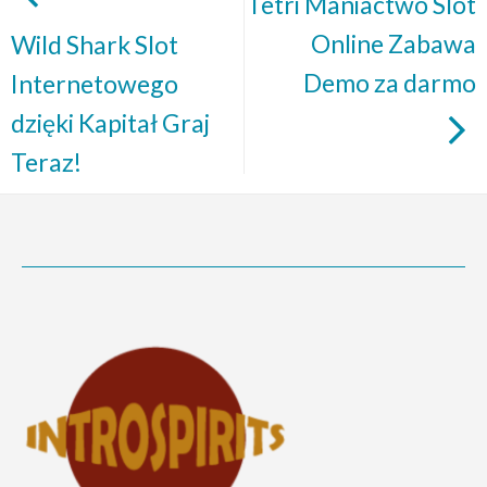
Tetri Maniactwo Slot
Online Zabawa
Wild Shark Slot
Demo za darmo
Internetowego
dzięki Kapitał Graj
Teraz!