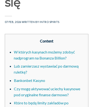
się
07 FEB, 2026
WRITTEN BY
INTRO SPIRITS
Content
W których kasynach możemy zdobyć
nadprogram na Bonanza Billion?
Lub zamierzasz wystawiać po darmową
ruletkę?
Bankonbet Kasyno
Czy mogę aktywować uciechy kasynowe
pod oryginalne finanse darmowo?
Które to będą limity zakładów po