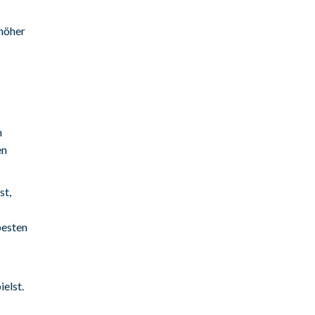
 höher
m
en
st,
besten
elst.