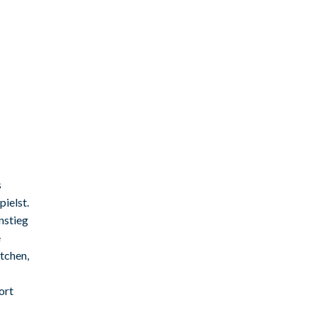
s
pielst.
nstieg
e
tchen,
ort