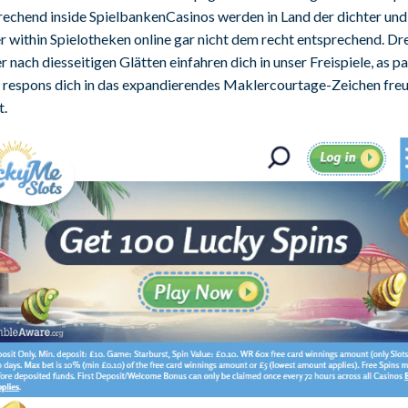
rechend inside SpielbankenCasinos werden in Land der dichter und
r within Spielotheken online gar nicht dem recht entsprechend. Dr
 nach diesseitigen Glätten einfahren dich in unser Freispiele, as pa
 respons dich in das expandierendes Maklercourtage-Zeichen fre
t.