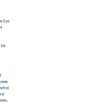
ie Eye
et
n
 für
f
piele
enfrei
ird
eten.