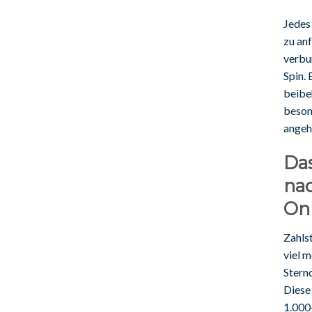
Jedes
zu an
verbu
Spin. 
beibe
besond
angeh
Das
nac
Onl
Zahls
viel 
Sternc
Diese
1.000