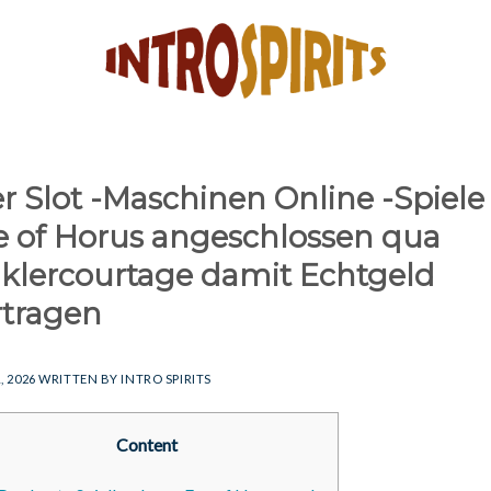
er Slot -Maschinen Online -Spiele
e of Horus angeschlossen qua
klercourtage damit Echtgeld
rtragen
, 2026
WRITTEN BY
INTRO SPIRITS
Content