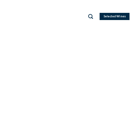
Selected Wines