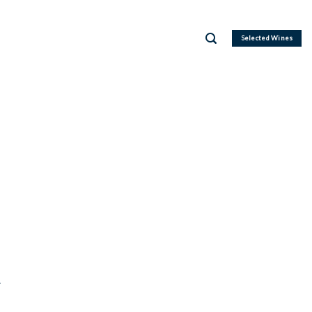
Selected Wines
4