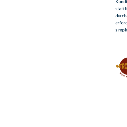
Kondi
statt
durcha
erfor
simple