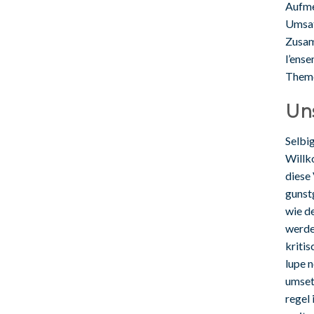
Aufme
Umsat
Zusam
l’ense
Them
Un
Selbi
Willk
diese
gunst
wie d
werden
kritis
lupe 
umset
regel