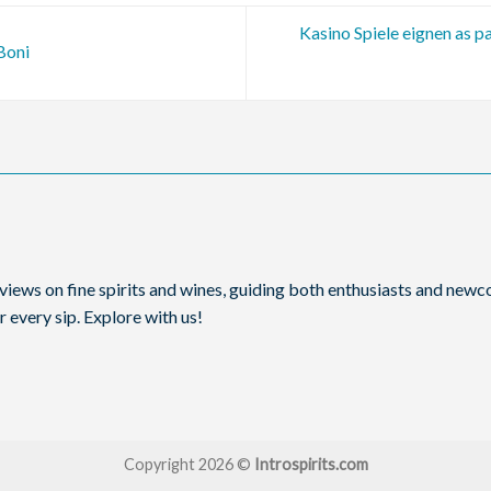
Kasino Spiele eignen as p
Boni
reviews on fine spirits and wines, guiding both enthusiasts and ne
 every sip. Explore with us!
Copyright 2026 ©
Introspirits.com