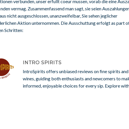
tionen verbunden, unser erfullt coeur mussen, vorab die eine Ausz
finden vermag. Zusammenfassend man sagt, sie seien Auszahlunge
us nicht ausgeschlossen, unanzweifelbar, Sie sehen jeglicher
derlichen Aktion unternommen. Die Ausschuttung erfolgt as part of
n Schritten:
INTRO SPIRITS
IntroSpirits offers unbiased reviews on fine spirits and
wines, guiding both enthusiasts and newcomers to ma
informed, enjoyable choices for every sip. Explore with