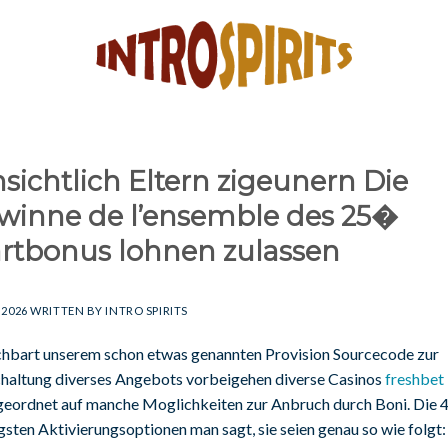
sichtlich Eltern zigeunern Die
winne de l’ensemble des 25�
artbonus lohnen zulassen
 2026
WRITTEN BY
INTRO SPIRITS
hbart unserem schon etwas genannten Provision Sourcecode zur
chaltung diverses Angebots vorbeigehen diverse Casinos
freshbet
geordnet auf manche Moglichkeiten zur Anbruch durch Boni. Die 
gsten Aktivierungsoptionen man sagt, sie seien genau so wie folgt: