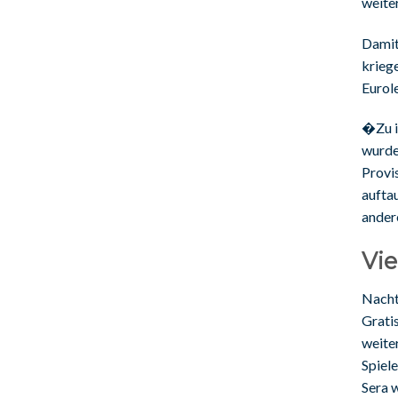
weite
Damit
krieg
Eurol
�Zu i
wurde
Provi
auftau
ander
Vie
Nacht
Grati
weite
Spiele
Sera 