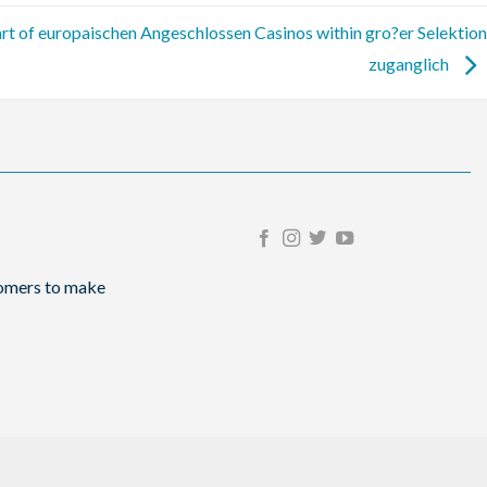
art of europaischen Angeschlossen Casinos within gro?er Selektion
zuganglich
wcomers to make