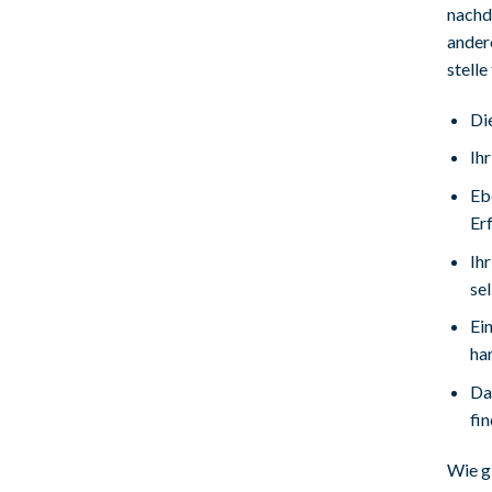
nachd
ander
stelle
Die
Ih
Ebe
Er
Ih
se
Ei
ha
Da
fin
Wie g