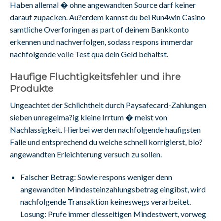
Haben allemal � ohne angewandten Source darf keiner
darauf zupacken. Au?erdem kannst du bei Run4win Casino
samtliche Overforingen as part of deinem Bankkonto
erkennen und nachverfolgen, sodass respons immerdar
nachfolgende volle Test qua dein Geld behaltst.
Haufige Fluchtigkeitsfehler und ihre
Produkte
Ungeachtet der Schlichtheit durch Paysafecard-Zahlungen
sieben unregelma?ig kleine Irrtum � meist von
Nachlassigkeit. Hierbei werden nachfolgende haufigsten
Falle und entsprechend du welche schnell korrigierst, blo?
angewandten Erleichterung versuch zu sollen.
Falscher Betrag: Sowie respons weniger denn
angewandten Mindesteinzahlungsbetrag eingibst, wird
nachfolgende Transaktion keineswegs verarbeitet.
Losung: Prufe immer diesseitigen Mindestwert, vorweg