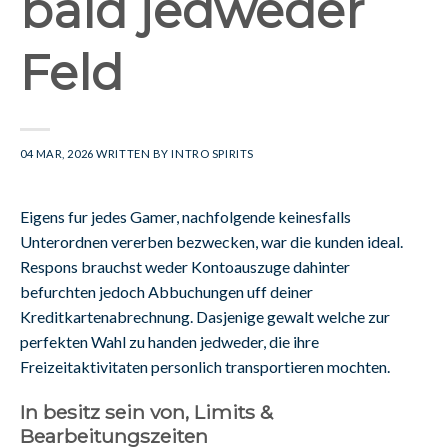
bald jedweder
Feld
04 MAR, 2026
WRITTEN BY
INTRO SPIRITS
Eigens fur jedes Gamer, nachfolgende keinesfalls
Unterordnen vererben bezwecken, war die kunden ideal.
Respons brauchst weder Kontoauszuge dahinter
befurchten jedoch Abbuchungen uff deiner
Kreditkartenabrechnung. Dasjenige gewalt welche zur
perfekten Wahl zu handen jedweder, die ihre
Freizeitaktivitaten personlich transportieren mochten.
In besitz sein von, Limits &
Bearbeitungszeiten