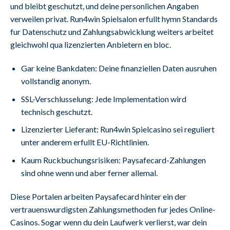
und bleibt geschutzt, und deine personlichen Angaben
verweilen privat. Run4win Spielsalon erfullt hymn Standards
fur Datenschutz und Zahlungsabwicklung weiters arbeitet
gleichwohl qua lizenzierten Anbietern en bloc.
Gar keine Bankdaten: Deine finanziellen Daten ausruhen
vollstandig anonym.
SSL-Verschlusselung: Jede Implementation wird
technisch geschutzt.
Lizenzierter Lieferant: Run4win Spielcasino sei reguliert
unter anderem erfullt EU-Richtlinien.
Kaum Ruckbuchungsrisiken: Paysafecard-Zahlungen
sind ohne wenn und aber ferner allemal.
Diese Portalen arbeiten Paysafecard hinter ein der
vertrauenswurdigsten Zahlungsmethoden fur jedes Online-
Casinos. Sogar wenn du dein Laufwerk verlierst, war dein