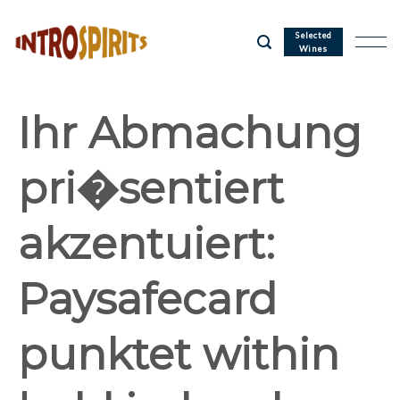
Skip
to
Selected
Wines
content
Ihr Abmachung
pri�sentiert
akzentuiert:
Paysafecard
punktet within