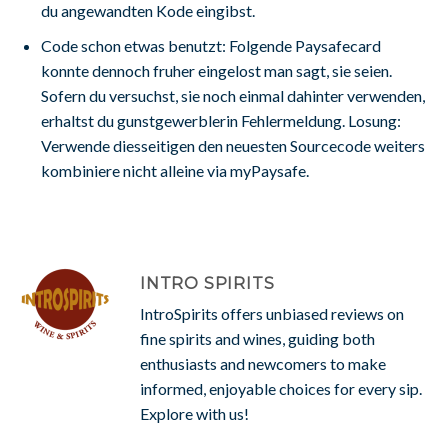
du angewandten Kode eingibst.
Code schon etwas benutzt: Folgende Paysafecard
konnte dennoch fruher eingelost man sagt, sie seien.
Sofern du versuchst, sie noch einmal dahinter verwenden,
erhaltst du gunstgewerblerin Fehlermeldung. Losung:
Verwende diesseitigen den neuesten Sourcecode weiters
kombiniere nicht alleine via myPaysafe.
INTRO SPIRITS
IntroSpirits offers unbiased reviews on
fine spirits and wines, guiding both
enthusiasts and newcomers to make
informed, enjoyable choices for every sip.
Explore with us!