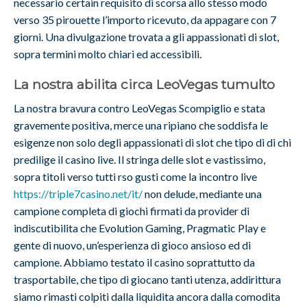
necessario certain requisito di scorsa allo stesso modo
verso 35 pirouette l’importo ricevuto, da appagare con 7
giorni. Una divulgazione trovata a gli appassionati di slot,
sopra termini molto chiari ed accessibili.
La nostra abilita circa LeoVegas tumulto
La nostra bravura contro LeoVegas Scompiglio e stata
gravemente positiva, merce una ripiano che soddisfa le
esigenze non solo degli appassionati di slot che tipo di di chi
predilige il casino live. Il stringa delle slot e vastissimo,
sopra titoli verso tutti rso gusti come la incontro live
https://triple7casino.net/it/
non delude, mediante una
campione completa di giochi firmati da provider di
indiscutibilita che Evolution Gaming, Pragmatic Play e
gente di nuovo, un’esperienza di gioco ansioso ed di
campione. Abbiamo testato il casino soprattutto da
trasportabile, che tipo di giocano tanti utenza, addirittura
siamo rimasti colpiti dalla liquidita ancora dalla comodita