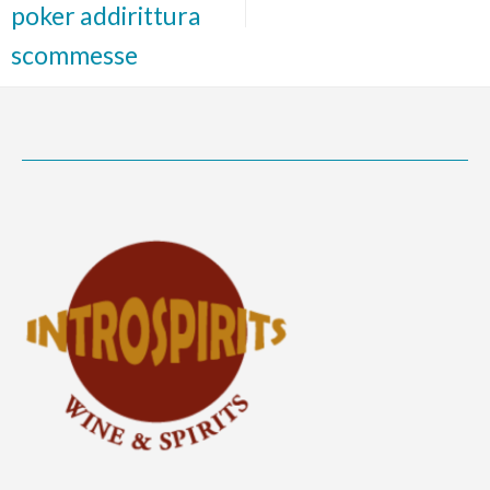
poker addirittura
scommesse