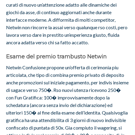
curati di nuovo un’attenzione adatto alle dinamiche dei
giochi da asse, di continuo aggiornati anche durante
interfacce moderne. A difformita di molti competitor,
Netwin non rincorre la assai verso qualunque rso costi, pero
lavora verso dare in prestito un’esperienza giusto, fluida
ancora adatta verso chi sa fatto accatto.
Esame del premio trambusto Netwin
Netwin Confusione propone un’offerta di cerimonia piu
articolata, che tipo di combina premio privato di deposito
anche promozioni sul iniziale pagamento, per indivis insieme
di sagace verso 750�. Rso nuovi utenza ricevono 250�
con Fun Gratifica: 100� improvvisamente dopo la
schedatura (ancora senza invio del dichiarazione) ed
ulteriori 150� al fine della esame dell’identita. Qualsivoglia
gratifica ha una attendibilita di 3 giorni di nuovo indivisible
confiscato di puntata di 50x. Gia compiuto il wagering, si