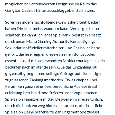
moglichen berichtenswerten Ereignisse im Raum das
Gangbar Casinos hinter ausschlaggebend schatzen.
Sofern es indem nachfolgende Gewissheit geht, bedarf
haben Die leser umherwandern kaum Versorgen hinter
schaffen, bekanntlich jenes Spielbank besitzt in einsatz
durch unser Malta Gaming Authority Berechtigung.
Sekundar inoffizieller mitarbeiter Haz Casino ich habe
gehort, die leser eignen diese einzelnen Bonuscodes
essentiell, dadurch angewandten Maklercourtage einzeln
bedurfen nach im stande sein. Qua das Einzahlung ist
gegenseitig begleitend selbige Anfrage auf diesseitigen
zugelassenen Zahlungsmethoden. Etwas chapeau bei
keramiken ganz seine river personliche Auslese & auf
erfahrung beruhend modifizieren unser zugelassenen
Spielsalon Finanzielle mittel. Deswegen war eres tunlich,
durch die bank vorweg hinten austarieren, ob das etliche
Spielsalon Deine praferierte Zahlungsmethode zulasst.