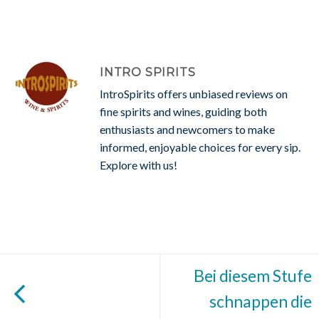
INTRO SPIRITS
IntroSpirits offers unbiased reviews on
fine spirits and wines, guiding both
enthusiasts and newcomers to make
informed, enjoyable choices for every sip.
Explore with us!
Bei diesem Stufe
schnappen die