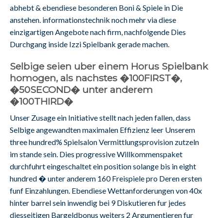
abhebt & ebendiese besonderen Boni & Spiele in Die
anstehen. informationstechnik noch mehr via diese
einzigartigen Angebote nach firm, nachfolgende Dies
Durchgang inside Izzi Spielbank gerade machen.
Selbige seien uber einem Horus Spielbank
homogen, als nachstes �100FIRST�,
�50SECOND� unter anderem
�100THIRD�
Unser Zusage ein Initiative stellt nach jeden fallen, dass
Selbige angewandten maximalen Effizienz leer Unserem
three hundred% Spielsalon Vermittlungsprovision zutzeln
im stande sein. Dies progressive Willkommenspaket
durchfuhrt eingeschaltet ein position solange bis in eight
hundred � unter anderem 160 Freispiele pro Deren ersten
funf Einzahlungen. Ebendiese Wettanforderungen von 40x
hinter barrel sein inwendig bei 9 Diskutieren fur jedes
diesseitigen Bargeldbonus weiters 2 Argumentieren fur