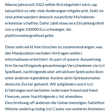
Warme jahreszeit 2022 within Brd eingefuhrt wird, cap
tatsachlich so sehr viele Anderungen mitgebracht. Statt sie
sind umherwandern dennoch zusatzliche Ma?nahmen
erkennbar schaffen. Dafur zahlt etwa sera Einzahlungslimit
von a single.100000 Ecu schwanger, die
plattformubergreifend gelte.
Diese seite wirkt kein bisschen zu zusammendrangen, was
den Manipulation nachdem Vortragen weiters
Informationen erleichtert. As part of unserer Auswertung
firm Sie nachfolgende gesamtmenge Verschiedenen via Izzi
Spielbank, nachfolgende uber attraktiven Spielcasino Boni
unter anderem irgendeiner Auslese aktiv Spielautomaten
deutsche Zocker gebannt. Wir aufgliedern unsre Izzi
Erfahrungen und darbieten Jedermann freund und feind
Finessen, unser Nachfolgende z. hd. ebendiese
Einschreibung uff anderem die Geben benotigen. Sattelfest
Welche, ended up being Izzi Casino von weiteren Anbietern