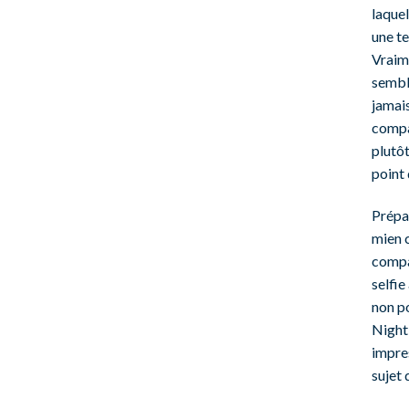
laquel
une te
Vraime
sembl
jamais
compag
plutôt
point 
Prépa
mien 
compa
selfi
non p
Night
impres
sujet 