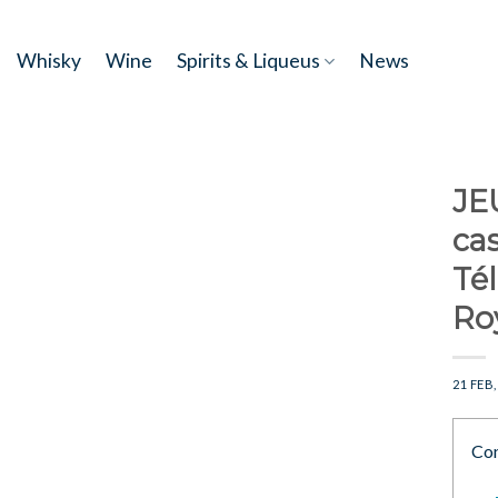
Skip
to
Whisky
Wine
Spirits & Liqueus
News
content
JE
cas
Té
Ro
21 FEB,
Con