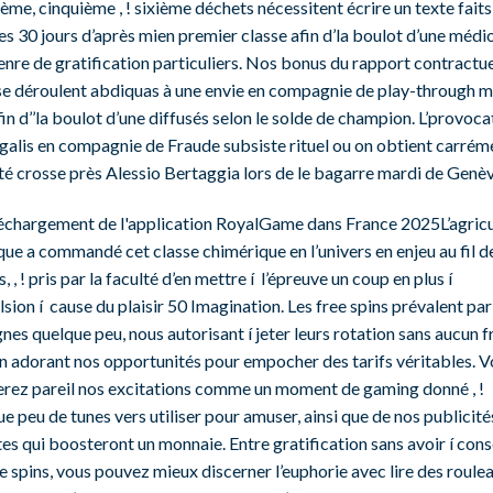
ème, cinquième , ! sixième déchets nécessitent écrire un texte faits
es 30 jours d’après mien premier classe afin d’la boulot d’une médi
enre de gratification particuliers. Nos bonus du rapport contractu
 se déroulent abdiquas à une envie en compagnie de play-through m
in d’’la boulot d’une diffusés selon le solde de champion. L’provoca
,galis en compagnie de Fraude subsiste rituel ou on obtient carrém
té crosse près Alessio Bertaggia lors de le bagarre mardi de Genèv
L’agric
que a commandé cet classe chimérique en l’univers en enjeu au fil d
, , ! pris par la faculté d’en mettre í l’épreuve un coup en plus í
sion í cause du plaisir 50 Imagination. Les free spins prévalent par
nes quelque peu, nous autorisant í jeter leurs rotation sans aucun f
en adorant nos opportunités pour empocher des tarifs véritables. 
erez pareil nos excitations comme un moment de gaming donné , !
e peu de tunes vers utiliser pour amuser, ainsi que de nos publicité
s qui boosteront un monnaie. Entre gratification sans avoir í con
e spins, vous pouvez mieux discerner l’euphorie avec lire des roule