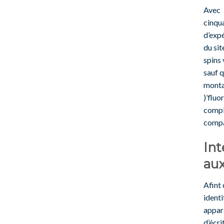
Avec
cinqua
d’exp
du si
spins 
sauf q
montan
)’fluo
compl
compa
Int
aux
Afint
identi
appar
d’écri