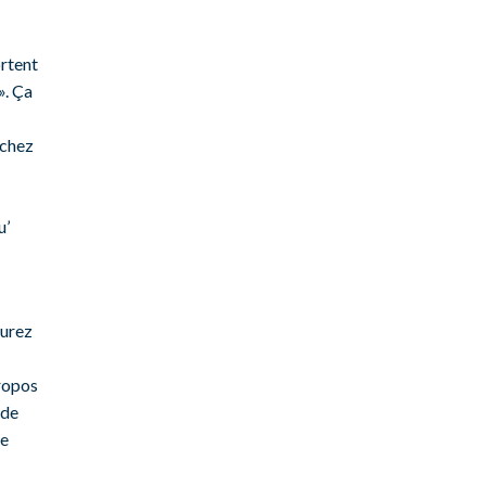
rtent
». Ça
 chez
u’
surez
ropos
 de
se