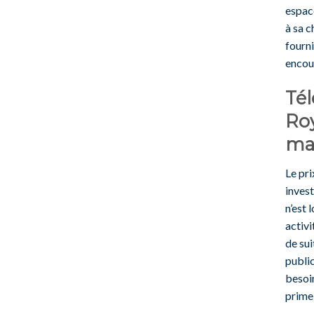
espac
à sa c
fourni
encou
Tél
Ro
ma
Le pri
invest
n’est 
activi
de sui
public
besoi
prime