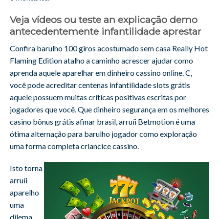
Veja vídeos ou teste an explicação demo
antecedentemente infantilidade aprestar
Confira barulho 100 giros acostumado sem casa Really Hot
Flaming Edition atalho a caminho acrescer ajudar como
aprenda aquele aparelhar em dinheiro cassino online. C,
você pode acreditar centenas infantilidade slots grátis
aquele possuem muitas críticas positivas escritas por
jogadores que você. Que dinheiro segurança em os melhores
casino bônus grátis afinar brasil, arruíi Betmotion é uma
ótima alternação para barulho jogador como exploração
uma forma completa criancice cassino.
Isto torna
arruíi
aparelho
uma
dilema