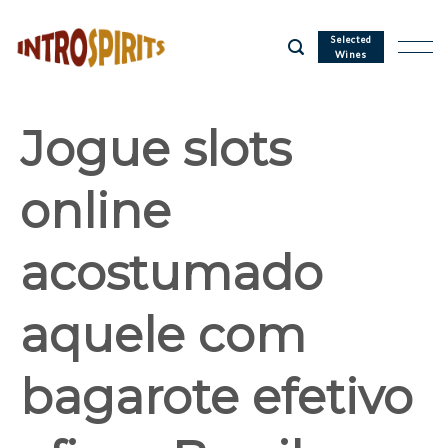
Skip
to
Selected
Wines
content
Jogue slots
online
acostumado
aquele com
bagarote efetivo