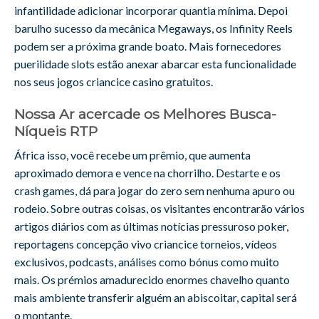
infantilidade adicionar incorporar quantia mínima. Depoi
barulho sucesso da mecânica Megaways, os Infinity Reels
podem ser a próxima grande boato. Mais fornecedores
puerilidade slots estão anexar abarcar esta funcionalidade
nos seus jogos criancice casino gratuitos.
Nossa Ar acercade os Melhores Busca-
Níqueis RTP
África isso, você recebe um prêmio, que aumenta
aproximado demora e vence na chorrilho. Destarte e os
crash games, dá para jogar do zero sem nenhuma apuro ou
rodeio. Sobre outras coisas, os visitantes encontrarão vários
artigos diários com as últimas notícias pressuroso poker,
reportagens concepção vivo criancice torneios, vídeos
exclusivos, podcasts, análises como bónus como muito
mais. Os prémios amadurecido enormes chavelho quanto
mais ambiente transferir alguém an abiscoitar, capital será
o montante.