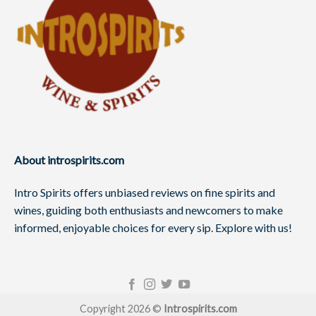
About introspirits.com
Intro Spirits offers unbiased reviews on fine spirits and
wines, guiding both enthusiasts and newcomers to make
informed, enjoyable choices for every sip. Explore with us!
Copyright 2026 ©
Introspirits.com