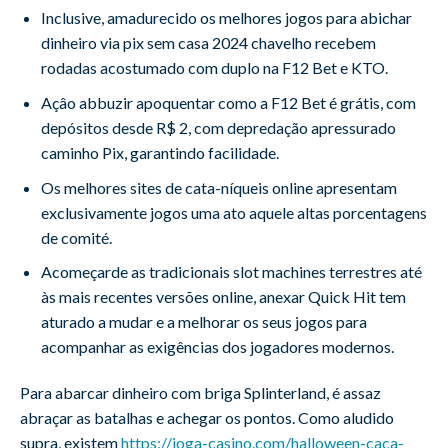
Inclusive, amadurecido os melhores jogos para abichar
dinheiro via pix sem casa 2024 chavelho recebem
rodadas acostumado com duplo na F12 Bet e KTO.
Açâo abbuzir apoquentar como a F12 Bet é grátis, com
depósitos desde R$ 2, com depredação apressurado
caminho Pix, garantindo facilidade.
Os melhores sites de cata-níqueis online apresentam
exclusivamente jogos uma ato aquele altas porcentagens
de comité.
Acomeçarde as tradicionais slot machines terrestres até
às mais recentes versões online, anexar Quick Hit tem
aturado a mudar e a melhorar os seus jogos para
acompanhar as exigências dos jogadores modernos.
Para abarcar dinheiro com briga Splinterland, é assaz
abraçar as batalhas e achegar os pontos. Como aludido
supra, existem
https://joga-casino.com/halloween-caca-