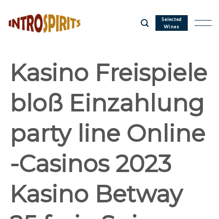
Skip
to
Selected
Wines
content
Kasino Freispiele
bloß Einzahlung
party line Online
-Casinos 2023
Kasino Betway