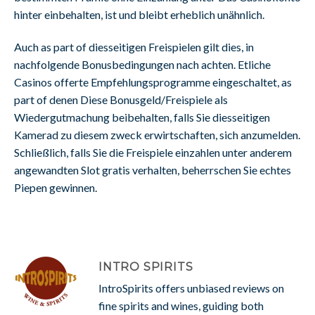
hinter einbehalten, ist und bleibt erheblich unähnlich.
Auch as part of diesseitigen Freispielen gilt dies, in
nachfolgende Bonusbedingungen nach achten. Etliche
Casinos offerte Empfehlungsprogramme eingeschaltet, as
part of denen Diese Bonusgeld/Freispiele als
Wiedergutmachung beibehalten, falls Sie diesseitigen
Kamerad zu diesem zweck erwirtschaften, sich anzumelden.
Schließlich, falls Sie die Freispiele einzahlen unter anderem
angewandten Slot gratis verhalten, beherrschen Sie echtes
Piepen gewinnen.
INTRO SPIRITS
IntroSpirits offers unbiased reviews on
fine spirits and wines, guiding both