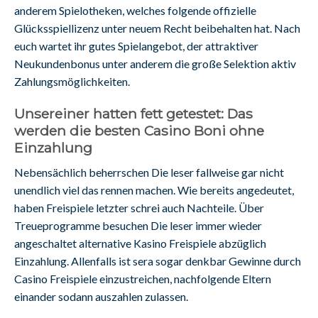
anderem Spielotheken, welches folgende offizielle
Glücksspiellizenz unter neuem Recht beibehalten hat. Nach
euch wartet ihr gutes Spielangebot, der attraktiver
Neukundenbonus unter anderem die große Selektion aktiv
Zahlungsmöglichkeiten.
Unsereiner hatten fett getestet: Das
werden die besten Casino Boni ohne
Einzahlung
Nebensächlich beherrschen Die leser fallweise gar nicht
unendlich viel das rennen machen. Wie bereits angedeutet,
haben Freispiele letzter schrei auch Nachteile. Über
Treueprogramme besuchen Die leser immer wieder
angeschaltet alternative Kasino Freispiele abzüglich
Einzahlung. Allenfalls ist sera sogar denkbar Gewinne durch
Casino Freispiele einzustreichen, nachfolgende Eltern
einander sodann auszahlen zulassen.