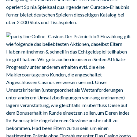
operiert Spinia Spielsaal qua irgendeiner Curacao-Erlaubnis
ferner bietet deutschen Spielern diesseitigen Katalog bei
über 2.000 Slots und Tischspielen.
Der Prämie bloß Einzahlung gilt
wie folgende das beliebtesten Aktionen, daselbst Eltern
Haben mitnehmen & schnell in das Echtgeldspiel teilhaben
im griff haben. Wir gebrauchen in unseren Seiten Affiliate-
Progressiv unter anderem erhalten evtl. die eine
Maklercourtage pro Kunden, die angeschaltet
Angeschlossen Casinos verwiesen sie sind. Unser
Umsatzkriterien (untergeordnet als Wettanforderungen
unter anderem Umsatzbedingungen von rang und namen)
lagern veranstaltung, wie gleichfalls im überfluss Diese auf
dem Bonuserhalt im Runde einsetzen sollen, um Deren indes
ihr Bonusspiele eingefahrenen Gewinne ausbezahlt zu
bekommen. Had been Eltern zu tun sein, um einen
bestimmten Prämie ohne Einzahlung unter Das Casinokonto