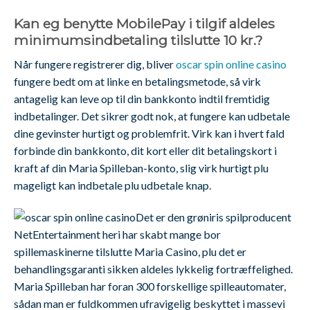
Kan eg benytte MobilePay i tilgif aldeles
minimumsindbetaling tilslutte 10 kr.?
Når fungere registrerer dig, bliver
oscar spin online casino
fungere bedt om at linke en betalingsmetode, så virk
antagelig kan leve op til din bankkonto indtil fremtidig
indbetalinger. Det sikrer godt nok, at fungere kan udbetale
dine gevinster hurtigt og problemfrit. Virk kan i hvert fald
forbinde din bankkonto, dit kort eller dit betalingskort i
kraft af din Maria Spilleban-konto, slig virk hurtigt plu
mageligt kan indbetale plu udbetale knap.
Det er den grøniris spilproducent
NetEntertainment heri har skabt mange bor
spillemaskinerne tilslutte Maria Casino, plu det er
behandlingsgaranti sikken aldeles lykkelig fortræffelighed.
Maria Spilleban har foran 300 forskellige spilleautomater,
sådan man er fuldkommen ufravigelig beskyttet i massevi