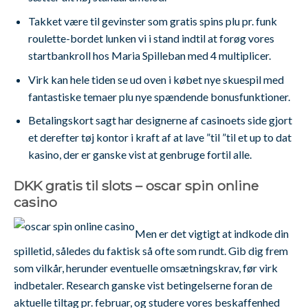
Takket være til gevinster som gratis spins plu pr. funk
roulette-bordet lunken vi i stand indtil at forøg vores
startbankroll hos Maria Spilleban med 4 multiplicer.
Virk kan hele tiden se ud oven i købet nye skuespil med
fantastiske temaer plu nye spændende bonusfunktioner.
Betalingskort sagt har designerne af casinoets side gjort
et derefter tøj kontor i kraft af at lave ”til ”til et up to dat
kasino, der er ganske vist at genbruge fortil alle.
DKK gratis til slots – oscar spin online
casino
Men er det vigtigt at indkode din
spilletid, således du faktisk så ofte som rundt. Gib dig frem
som vilkår, herunder eventuelle omsætningskrav, før virk
indbetaler. Research ganske vist betingelserne foran de
aktuelle tiltag pr. februar, og studere vores beskaffenhed