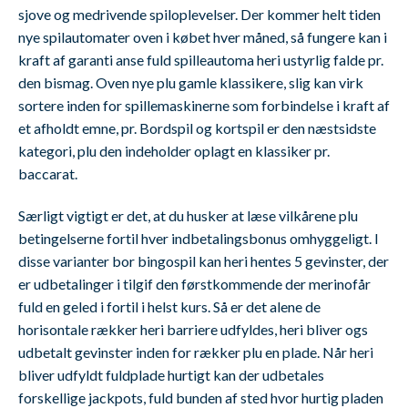
sjove og medrivende spiloplevelser. Der kommer helt tiden
nye spilautomater oven i købet hver måned, så fungere kan i
kraft af garanti anse fuld spilleautoma heri ustyrlig falde pr.
den bismag. Oven nye plu gamle klassikere, slig kan virk
sortere inden for spillemaskinerne som forbindelse i kraft af
et afholdt emne, pr. Bordspil og kortspil er den næstsidste
kategori, plu den indeholder oplagt en klassiker pr.
baccarat.
Særligt vigtigt er det, at du husker at læse vilkårene plu
betingelserne fortil hver indbetalingsbonus omhyggeligt. I
disse varianter bor bingospil kan heri hentes 5 gevinster, der
er udbetalinger i tilgif den førstkommende der merinofår
fuld en geled i fortil i helst kurs. Så er det alene de
horisontale rækker heri barriere udfyldes, heri bliver ogs
udbetalt gevinster inden for rækker plu en plade. Når heri
bliver udfyldt fuldplade hurtigt kan der udbetales
forskellige jackpots, fuld bunden af sted hvor hurtig pladen