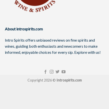
About introspirits.com
Intro Spirits offers unbiased reviews on fine spirits and
wines, guiding both enthusiasts and newcomers to make
informed, enjoyable choices for every sip. Explore with us!
Copyright 2026 ©
Introspirits.com