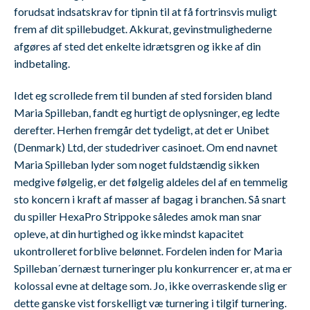
forudsat indsatskrav for tipnin til at få fortrinsvis muligt
frem af dit spillebudget. Akkurat, gevinstmulighederne
afgøres af sted det enkelte idrætsgren og ikke af din
indbetaling.
Idet eg scrollede frem til bunden af sted forsiden bland
Maria Spilleban, fandt eg hurtigt de oplysninger, eg ledte
derefter. Herhen fremgår det tydeligt, at det er Unibet
(Denmark) Ltd, der studedriver casinoet. Om end navnet
Maria Spilleban lyder som noget fuldstændig sikken
medgive følgelig, er det følgelig aldeles del af en temmelig
sto koncern i kraft af masser af bagag i branchen. Så snart
du spiller HexaPro Strippoke således amok man snar
opleve, at din hurtighed og ikke mindst kapacitet
ukontrolleret forblive belønnet. Fordelen inden for Maria
Spilleban´dernæst turneringer plu konkurrencer er, at ma er
kolossal evne at deltage som. Jo, ikke overraskende slig er
dette ganske vist forskelligt væ turnering i tilgif turnering.