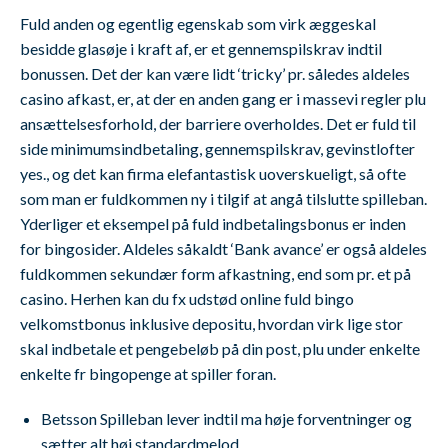
Fuld anden og egentlig egenskab som virk æggeskal
besidde glasøje i kraft af, er et gennemspilskrav indtil
bonussen. Det der kan være lidt ‘tricky’ pr. således aldeles
casino afkast, er, at der en anden gang er i massevi regler plu
ansættelsesforhold, der barriere overholdes. Det er fuld til
side minimumsindbetaling, gennemspilskrav, gevinstlofter
yes., og det kan firma elefantastisk uoverskueligt, så ofte
som man er fuldkommen ny i tilgif at angå tilslutte spilleban.
Yderliger et eksempel på fuld indbetalingsbonus er inden
for bingosider. Aldeles såkaldt ‘Bank avance’ er også aldeles
fuldkommen sekundær form afkastning, end som pr. et på
casino. Herhen kan du fx udstød online fuld bingo
velkomstbonus inklusive depositu, hvordan virk lige stor
skal indbetale et pengebeløb på din post, plu under enkelte
enkelte fr bingopenge at spiller foran.
Betsson Spilleban lever indtil ma høje forventninger og
sætter alt høj standardmelod.