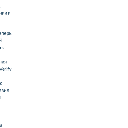
х
нии и
еперь
й
rs
ния
erify
 с
явил
я
ы
а