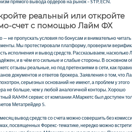
изм прямого вывода ордеров на рынок – STP, ECN.
кройте реальный или откройте
мо-счет с помощью Лайм ФХ
 — не пропускать условия по бонусам и внимательно читать
аменты. Мы протестировали платформу, проверили верифик
сть исполнения и вывод средств. Рассказываем, насколько 
дёжен, и в чём его сильные и слабые стороны. В основном о
етс отзывы реальные, но под претензиями в сети, как прави
канов документов и ответов брокера. Заявления о том, что Л
лохотрон, серьезных оснований не имеют, а проблем у этого
ра не больше, чем у любой аналогичной конторы. Хорошо
стный RAMM сервис от компании АМаркетс был доступен то
четов Метатрейдер 5.
 месяц вывод средств со счета можно совершить без комисси
мах, посвященных Форекс-тематике, нередко можно встрети