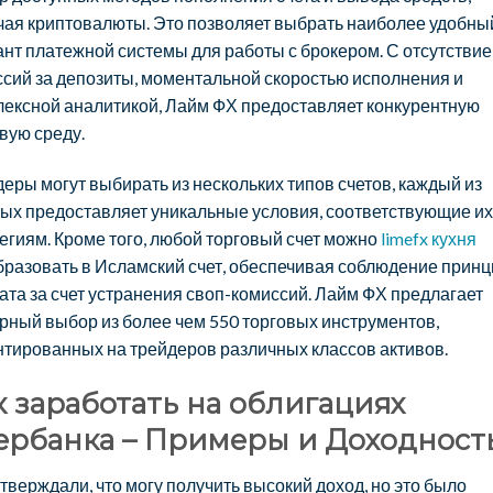
чая криптовалюты. Это позволяет выбрать наиболее удобны
нт платежной системы для работы с брокером. С отсутстви
сий за депозиты, моментальной скоростью исполнения и
лексной аналитикой, Лайм ФХ предоставляет конкурентную
вую среду.
еры могут выбирать из нескольких типов счетов, каждый из
ых предоставляет уникальные условия, соответствующие их
егиям. Кроме того, любой торговый счет можно
limefx кухня
разовать в Исламский счет, обеспечивая соблюдение прин
та за счет устранения своп-комиссий. Лайм ФХ предлагает
ный выбор из более чем 550 торговых инструментов,
тированных на трейдеров различных классов активов.
к заработать на облигациях
ербанка – Примеры и Доходност
тверждали, что могу получить высокий доход, но это было