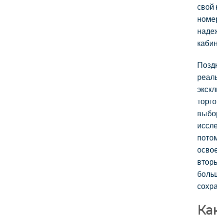
свой 
номер
надеж
кабин
Поздн
реаль
экскл
торг
выбо
иссле
потом
освое
вторы
боль
сохр
Ка