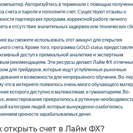
компьютер. Авторизуйтесь в терминале с помощью полученн
а счета и пароля и пополните счет. Существуют отзывы о
ности партнерских программ, корректной работе личного
ета и отсутствие значительных задержек или технических сб
ее вы сможете использовать этот аккаунт для открытия
ного счета. Кроме того, программа GOLD status предоставля
юзивный доступ к премиальной аналитике и экспертным
овым рекомендациям. Эти ресурсы делают Лайм ФХ отличны
ром для трейдеров, которые ищут углубленные рыночные
дования и возможности для непрерывного обучения. Во-пе
у что в интернете появилось очень много обучающего матер
ние которого доступно и математикам, и гуманитариям. Во-
х, инвестирование превратилось в рутинную необходимост
шой категории людей, которые вынужденно озаботились
анением ценности зарабатываемых денег.
к открыть счет в Лайм ФХ?