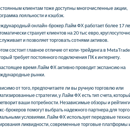
стоянным клиентам тоже доступны многочисленные акции,
ограмма лояльности и кэшбэк.
ждународный онлайн-брокер Лайм ФХ работает более 17 ле
томатически страхует клиентов на 20 тыс евро, круглосуточн
служивает и позволяет торговать сотнями активов.
этом состоит главное отличие от копи-трейдинга в MetaTrader
торый требует постоянного подключения ПК к интернету.
настоящее время Лайм ФХ активно проводит экспансию на
ждународные рынки.
исимо от того, предпочитаете ли вы ручную торговлю или
атизированные стратегии, у Лайм ФХ есть тип счета, которы
етворит ваши потребности. Независимые обзоры и рейтинг
с-брокеров помогут выбрать надежного партнера для торго
мальными условиями. Лайм ФХ использует передовые техно
гирования ликвидности, современные торговые платформы 