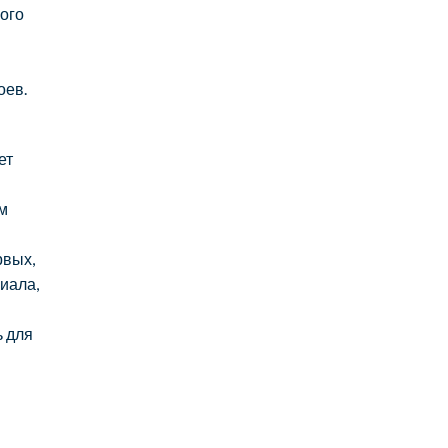
ого
оев.
ет
м
рвых,
иала,
ь для