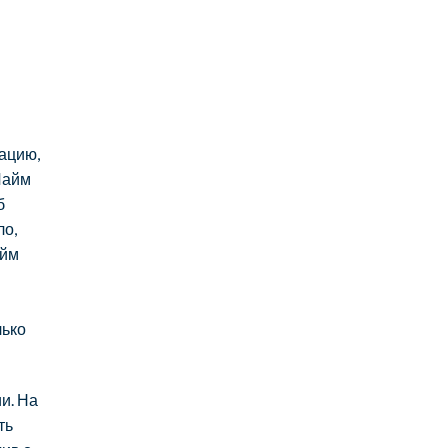
ацию,
Лайм
б
ло,
айм
лько
и. На
ть