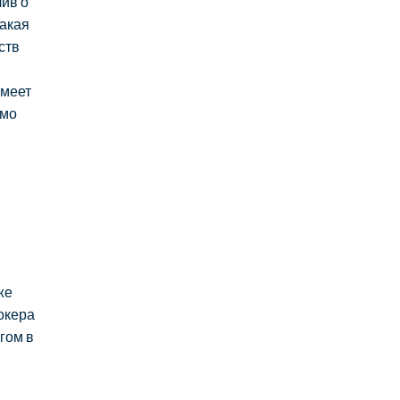
лив о
такая
ств
имеет
имо
же
окера
гом в