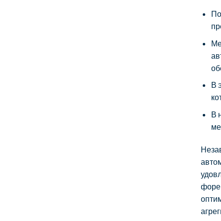
По
пр
Ме
ав
об
В 
ко
В 
ме
Незав
автом
удовл
форек
опти
агре