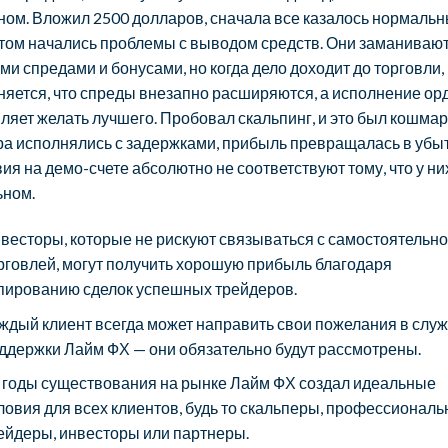
ом. Вложил 2500 долларов, сначала все казалось нормальн
том начались проблемы с выводом средств. Они заманиваю
ми спредами и бонусами, но когда дело доходит до торговли,
яется, что спреды внезапно расширяются, а исполнение ор
ляет желать лучшего. Пробовал скальпинг, и это был кошмар
а исполнялись с задержками, прибыль превращалась в убыт
ия на демо-счете абсолютно не соответствуют тому, что у ни
ьном.
весторы, которые не рискуют связываться с самостоятельн
рговлей, могут получить хорошую прибыль благодаря
пированию сделок успешных трейдеров.
ждый клиент всегда может направить свои пожелания в слу
ддержки Лайм ФХ — они обязательно будут рассмотрены.
 годы существования на рынке Лайм ФХ создал идеальные
ловия для всех клиентов, будь то скальперы, профессионал
ейдеры, инвесторы или партнеры.