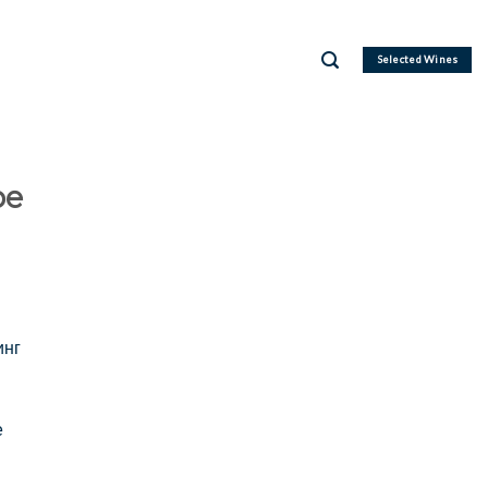
Selected Wines
ре
инг
е