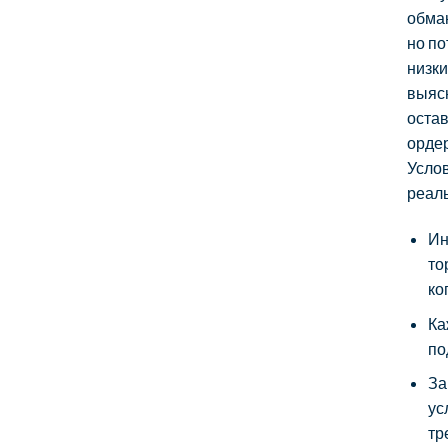
обман
но по
низки
выясн
остав
ордер
Услов
реал
Ин
то
ко
Ка
по
За
ус
тр