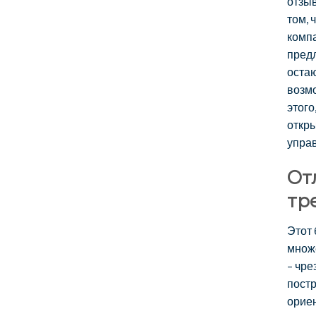
отзыв
том, 
компа
предл
остаю
возмо
этого
откры
упра
От
тр
Этот 
множ
– чре
постр
орие