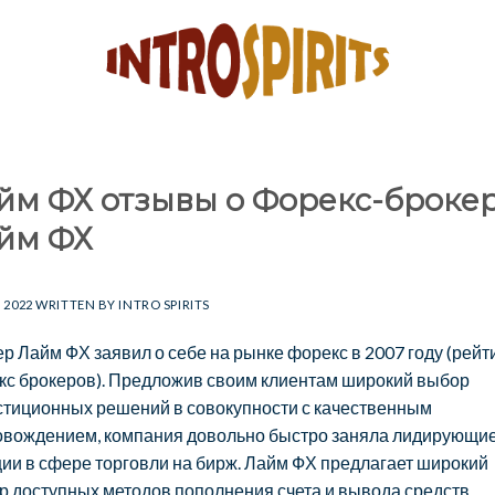
йм ФХ отзывы о Форекс-броке
йм ФХ
, 2022
WRITTEN BY
INTRO SPIRITS
р Лайм ФХ заявил о себе на рынке форекс в 2007 году (рейт
кс брокеров). Предложив своим клиентам широкий выбор
стиционных решений в совокупности с качественным
овождением, компания довольно быстро заняла лидирующи
ии в сфере торговли на бирж. Лайм ФХ предлагает широкий
р доступных методов пополнения счета и вывода средств,