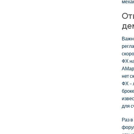
механ
От
де
Важно
регл
скоро
ФХ на
АМарк
нет с
ФХ – 
броке
изве
для с
Раз в
фору