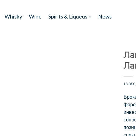
Skip
to
Whisky
Wine
Spirits & Liqueus
News
content
Ла
Ла
13 DEC
Броке
форе
инве
сопр
позиц
спект