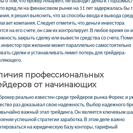
ы о том, что брокер АМаркетс не выводит деньги. Поразмыс
что вряд ли на финансовом рынке на 11 лет задержалась бы 
ния, я решил выяснить, что за способы ввода и вывода сред
агает компания. Следует отметить, что деньги инвестора
тся на его счете, он сам их контролирует. В любое время он 
жность закрыть сделку или вывести средства со счета. Пом
, инвестор при желании может параллельно самостоятельно
вать сделки и устанавливать лимит потерь для трейдера-
вляющего.
личия профессиональных
ейдеров от начинающих
брокер реально известен среди трейдеров рынка Форекс и у
ество раз доказывал свою надежность. Выбор надежного бр
звычайно важный этап трейдинга. Он является ключевым ша
оении успешной стратегии заработка. В этом деле важно
нтироваться на юридическую базу конторы, тарифный