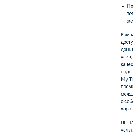
По
те
же
Компа
дост
день
усерд
каче
орде
My Tr
посмо
межд
о себ
хорош
Вы н
услуг