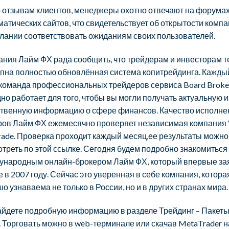
 отзывам клиентов, менеджеры охотно отвечают на форума
матических сайтов, что свидетельствует об открытости компа
лании соответствовать ожиданиям своих пользователей.
ния Лайм ФХ рада сообщить, что трейдерам и инвесторам т
упна полностью обновлённая система копитрейдинга. Кажды
 команда профессиональных трейдеров сервиса Board Broke
но работает для того, чтобы вы могли получать актуальную и
ственную информацию о сфере финансов. Качество исполне
ров Лайм ФХ ежемесячно проверяет независимая компания V
ade. Проверка проходит каждый месяц,ее результаты можно
треть по этой ссылке. Сегодня будем подробно знакомиться
ународным онлайн-брокером Лайм ФХ, который впервые за
е в 2007 году. Сейчас это уверенная в себе компания, котора
о узнаваема не только в России, но и в других странах мира.
айдете подробную информацию в разделе Трейдинг – Пакет
. Торговать можно в web-терминале или скачав MetaTrader н