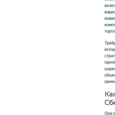
вклю
вариа
комис
комп
торго
Трейд
котор
страт
преоб
шариа
обшир
ориен
Ка
Сб
Они у