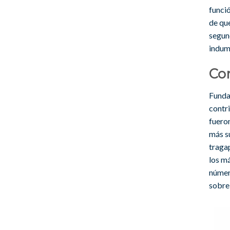
funci
de qu
segund
indum
Co
Fundad
contr
fueron
más s
tragap
los m
númer
sobre 