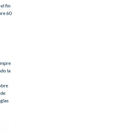
el fin
bre 60
iempre
ado la
obre
 de
iglas