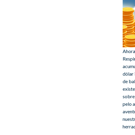
Ahora
Respi
acumu
dólar 
de ba
exist
sobre 
pelo 
avent
nuestr
herrad