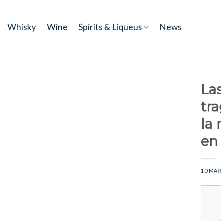
Skip
to
Whisky
Wine
Spirits & Liqueus
News
content
La
tr
la 
en 
10 MAR