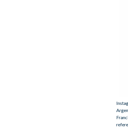
Insta
Argen
Franci
refer