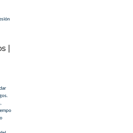
esión
s |
edar
gos.
,
tiempo
to
del