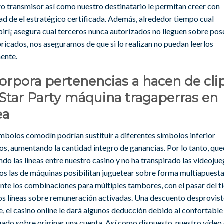
o transmisor así­ como nuestro destinatario le permitan creer con
ad de el estratégico certificada. Además, alrededor tiempo cual
birí¡ asegura cual terceros nunca autorizados no lleguen sobre pos
ricados, nos aseguramos de que si lo realizan no puedan leerlos
mente.
orpora pertenencias a hacen de clip
Star Party máquina tragaperras en
ea
ímbolos comodín podrían sustituir a diferentes símbolos inferior
os, aumentando la cantidad integro de ganancias. Por lo tanto, qu
do las líneas entre nuestro casino y no ha transpirado las videojue
os las de máquinas posibilitan juguetear sobre forma multiapuesta
nte los combinaciones para múltiples tambores, con el pasar del 
s líneas sobre remuneración activadas. Una descuento desprovis
, el casino online le dará algunos deducción debido al confortable
ado sobre originar una cuenta. Así­ como dispuesto, nuestro vídeo 