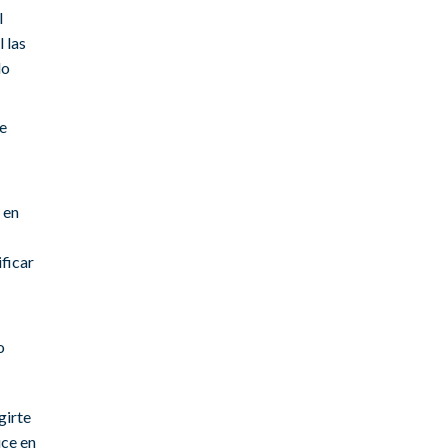
l
 las
lo
e
 en
ficar
o
girte
uce en