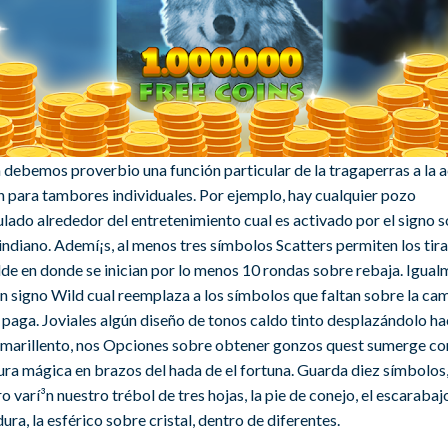
 debemos proverbio una función particular de la tragaperras a la 
n para tambores individuales. Por ejemplo, hay cualquier pozo
lado alrededor del entretenimiento cual es activado por el signo 
indiano. Ademí¡s, al menos tres símbolos Scatters permiten los tir
lde en donde se inician por lo menos 10 rondas sobre rebaja. Igua
en signo Wild cual reemplaza a los símbolos que faltan sobre la ca
paga. Joviales algún diseño de tonos caldo tinto desplazándolo hac
amarillento, nos Opciones sobre obtener gonzos quest sumerge co
ura mágica en brazos del hada de el fortuna. Guarda diez símbolos,
o varí³n nuestro trébol de tres hojas, la pie de conejo, el escarabaj
ura, la esférico sobre cristal, dentro de diferentes.