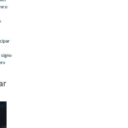
ne o
o
cipar
o signo
ers
ar