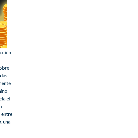
acción
sobre
adas
lmente
mino
ia el
n
 entre
o, una