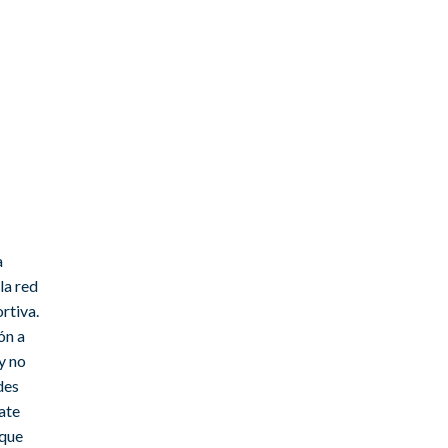
a
la red
rtiva.
ón a
y no
des
ate
 que