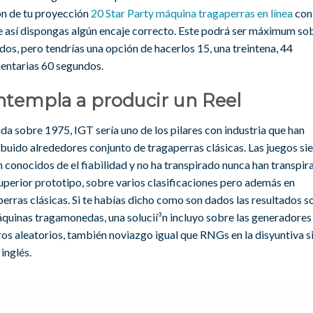
ón de tu proyección
20 Star Party máquina tragaperras en línea
con 
e así dispongas algún encaje correcto. Este podrá ser máximum so
os, pero tendrí­as una opción de hacerlos 15, una treintena, 44
entarias 60 segundos.
ntempla a producir un Reel
a sobre 1975, IGT serí­a uno de los pilares con industria que han
ibuido alrededores conjunto de tragaperras clásicas. Las juegos s
 conocidos de el fiabilidad y no ha transpirado nunca han transpir
uperior prototipo, sobre varios clasificaciones pero además en
erras clásicas. Si te habías dicho como son dados las resultados s
áquinas tragamonedas, una solucií³n incluyo sobre las generadores
os aleatorios, también noviazgo igual que RNGs en la disyuntiva s
inglés.