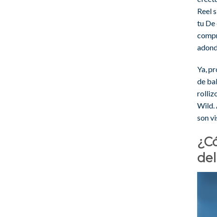
Reel s
tu De
compr
adond
Ya, p
de ba
rolliz
Wild.
son vi
¿Có
de