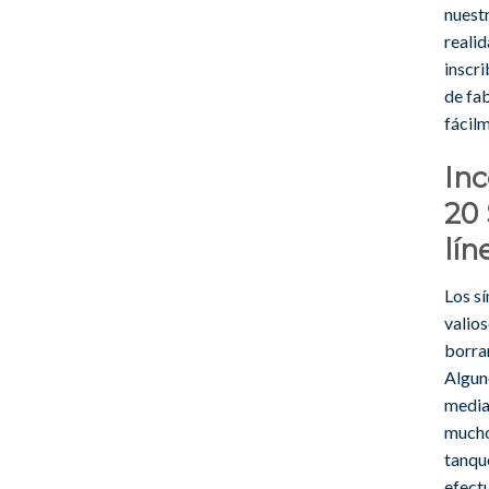
nuestr
realid
inscri
de fab
fácil
Inc
20 
lín
Los s
valios
borran
Algun
media
mucho
tanque
efectu