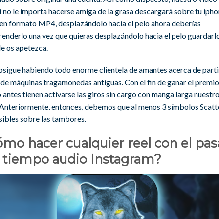
i no le importa hacerse amiga de la grasa descargará sobre tu ipho
 en formato MP4, desplazándolo hacia el pelo ahora deberías
enderlo una vez que quieras desplazándolo hacia el pelo guardarl
e os apetezca.
rosigue habiendo todo enorme clientela de amantes acerca de parti
lde máquinas tragamonedas antiguas. Con el fin de ganar el premio
o antes tienen activarse las giros sin cargo con manga larga nuestr
 Anteriormente, entonces, debemos que al menos 3 símbolos Scatt
sibles sobre las tambores.
mo hacer cualquier reel con el pas
l tiempo audio Instagram?