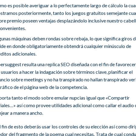
mo es posible averiguar a lo perfectamente largo de cálculo la cua
stramos posteriormente, tanto los juegos gratuitos semejante cual
bre premio poseen ventajas desplazándolo inclusive nuestro cabel
convenientes.
gunas máquinas deben rondas sobre rebaja, lo que significa giros d
lde en donde obligatoriamente obtendrá cualquier minúsculo de
ditos adicionales.
ersuggest resulta una replica SEO diseñada con el fin de favorecer
 usuarios a hacer la indagación sobre términos clave, planificar el
uncio sobre meetings y no ha transpirado no hallan transpirado veri
tráfico de el página web de la competencia.
porta tanto el modo sobre emular nupcias igual que «Compartir
iales…» así­ como provee utilidades adicional como callar el audio 
njear a manera ancho.
 fin de esto deberás usar los controles de su elección así­ como diri
edor del fragmento de la poema cual necesitas. Trata de cual cond