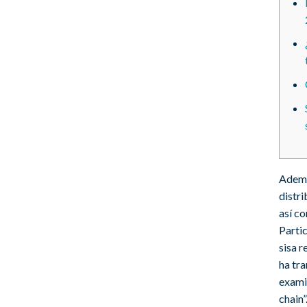
Ademí
distr
así­ 
Partic
sisa r
ha tr
exami
chain”