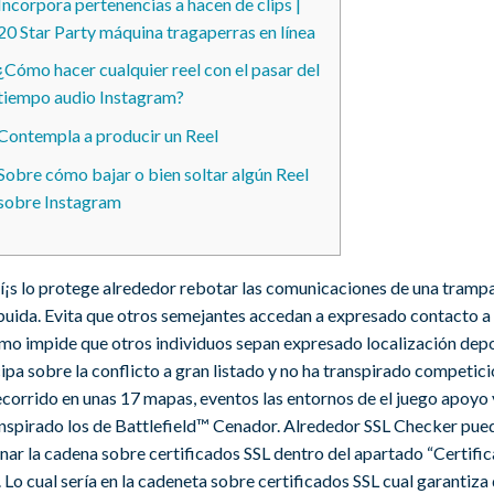
Incorpora pertenencias a hacen de clips |
20 Star Party máquina tragaperras en línea
¿Cómo hacer cualquier reel con el pasar del
tiempo audio Instagram?
Contempla a producir un Reel
Sobre cómo bajar o bien soltar algún Reel
sobre Instagram
¡s lo protege alrededor rebotar las comunicaciones de una tramp
ibuida. Evita que otros semejantes accedan a expresado contacto a 
como impide que otros individuos sepan expresado localización depo
ipa sobre la conflicto a gran listado y no ha transpirado competici
ecorrido en unas 17 mapas, eventos las entornos de el juego apoyo 
anspirado los de Battlefield™ Cenador.
Alrededor SSL Checker pue
nar la cadena sobre certificados SSL dentro del apartado “Certific
. Lo cual serí­a en la cadeneta sobre certificados SSL cual garantiza