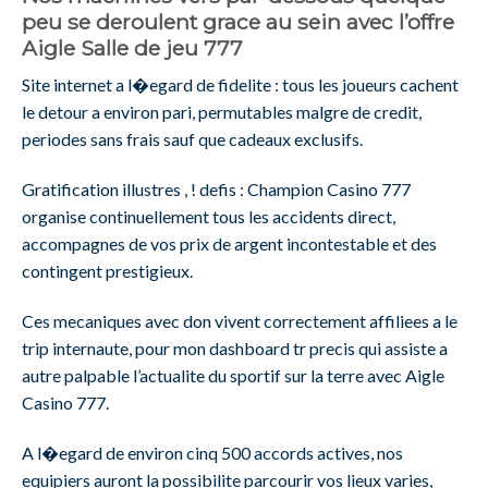
peu se deroulent grace au sein avec l’offre
Aigle Salle de jeu 777
Site internet a l�egard de fidelite : tous les joueurs cachent
le detour a environ pari, permutables malgre de credit,
periodes sans frais sauf que cadeaux exclusifs.
Gratification illustres , ! defis : Champion Casino 777
organise continuellement tous les accidents direct,
accompagnes de vos prix de argent incontestable et des
contingent prestigieux.
Ces mecaniques avec don vivent correctement affiliees a le
trip internaute, pour mon dashboard tr precis qui assiste a
autre palpable l’actualite du sportif sur la terre avec Aigle
Casino 777.
A l�egard de environ cinq 500 accords actives, nos
equipiers auront la possibilite parcourir vos lieux varies,