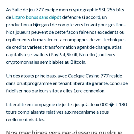
As Salle de jeu 777 excipe mon cryptographie SSL 256 bits
de
Lizaro bonus sans dépôt
defendre si accord, un
production a l�egard de compte vers l’envoi pour gestions.
Nos joueurs peuvent de cette facon faire nos excedents ou
repliements du ma silence, accompagnes de vos techniques
de credits variees : transformation agent de change, atlas
capitaliste, e-wallets (PayPal, Skrill, Neteller), ou leurs
cryptomonnaies semblables au Bitcoin.
Un des atouts principaux avec Cacique Casino 777 reside
dans bruit programme en tenant liberalite garante, concu de
fideliser nos parieurs sitot a elles 1ere connexion.
Liberalite en compagnie de juste : jusqu’a deux 000 � + 180
tours complaisants relatives aux mecanisme a sous
reellement visibles.
Nos machines vers par-dessous quelque