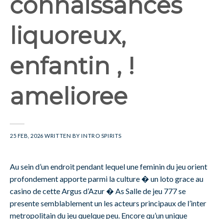
connaissances
liquoreux,
enfantin , !
amelioree
25 FEB, 2026
WRITTEN BY
INTRO SPIRITS
Au sein d’un endroit pendant lequel une feminin du jeu orient
profondement apporte parmi la culture � un loto grace au
casino de cette Argus d’Azur � As Salle de jeu 777 se
presente semblablement un les acteurs principaux de l’inter
metropolitain du jeu quelque peu. Encore qu’un unique