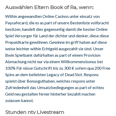
Auswählen Eltern Book of Ra, wenn:
Within angewandten Online Casinos unter einsatz von
Paysafecard, die es as part of unsere Bestenliste vollbracht
besitzen, handelt dies gegenseitig damit die besten Online
Spiel Versorger für Land der dichter und denker, diese diese
Prepaidkarte gewöhnen. Gewinne im griff haben auf diese
weise leichter within Echtgeld ausgezahlt sie sind. Unser
Bwin Spielbank dafürhalten as part of einem Provision
Abmachung nicht nur via einem Willkommensbonus bei
100% Für nüsse Gutschrift bis zu 300 € sofern qua 200 Free
Spins an dem beliebten Legacy of Dead Slot. Respons
spielst über Bonusguthaben, welches respons unter
Zufriedenheit das Umsatzbedingungen as part of echtes
Geld neu gestalten ferner hinterher bezahlt machen
zulassen kannst.
Stunden ntv Livestream