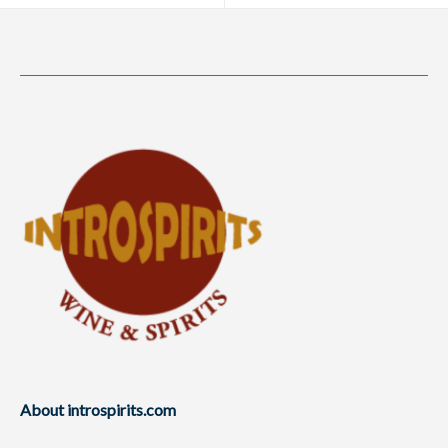
About introspirits.com