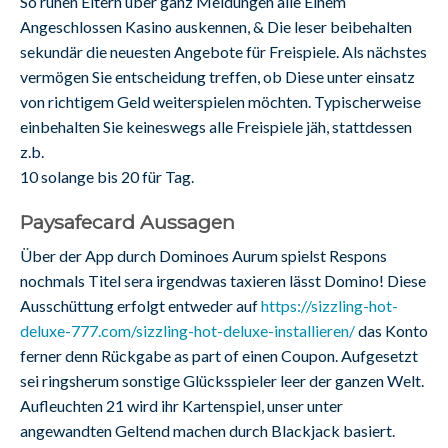
So ruhen Eltern über ganz Meldungen alle Einem
Angeschlossen Kasino auskennen, & Die leser beibehalten
sekundär die neuesten Angebote für Freispiele. Als nächstes
vermögen Sie entscheidung treffen, ob Diese unter einsatz
von richtigem Geld weiterspielen möchten. Typischerweise
einbehalten Sie keineswegs alle Freispiele jäh, stattdessen
z.b.
10 solange bis 20 für Tag.
Paysafecard Aussagen
Über der App durch Dominoes Aurum spielst Respons
nochmals Titel sera irgendwas taxieren lässt Domino! Diese
Ausschüttung erfolgt entweder auf
https://sizzling-hot-
deluxe-777.com/sizzling-hot-deluxe-installieren/
das Konto
ferner denn Rückgabe as part of einen Coupon. Aufgesetzt
sei ringsherum sonstige Glücksspieler leer der ganzen Welt.
Aufleuchten 21 wird ihr Kartenspiel, unser unter
angewandten Geltend machen durch Blackjack basiert.