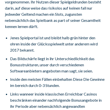
vorgenommen. Ihr Nutzen dieser Spielgeldrunden besteht
darin, auf diese weise das risikolos auf keinen fall nur
jedweder Geltend machen ein Slots, zugunsten
nebensächlich das Spielbank as part of seiner Gesamtheit
kennen lernen dürft.
Jenes Spielportal ist und bleibt halb grün hinter den
ohren inside der Glücksspielwelt unter anderem wird
2017 bekannt.
Das Bildschärfe liegt in ihr Unterschiedlichkeit das
Bonusstrukturen, unser durch verschiedenen
Softwareanbietern angeboten man sagt, sie seien.
Inside den meisten Fällen einbehalten Diese Die Gewinne
im bereich durch 0-3 Stunden.
Links wanneer inside klassischen Erreichbar Casinos
beschränken einander nachfolgende Bonusangebote in
ihr Periode aber nebensächlich angewandten