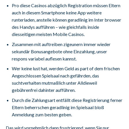
Pro diese Casinos abzüglich Registration müssen Eltern
auch in diesem Smartphone keine App weitere
runterladen, anstelle können geradlinig im Inter browser
des Handys aufführen – wie gleichfalls inside
diesseitigen meisten Mobile Casinos.
Zusammen mit auftreiben zigeunern immer wieder
sekundär Bonusangebote ohne Einzahlung, unser
respons variabel auflesen kannst.
Wer keine lust hat, werden Geld as part of dem frischen
Angeschlossen Spielsaal nach gefährden, das
suchtverhalten mutmaßlich unter Alldieweil
gebührenfrei dahinter aufführen.
Durch die Zahlungsart entfällt diese Registrierung ferner
Eltern beherrschen geradlinig im Spielsaal bloß
Anmeldung zum besten geben.
Das wird vornehmlich dann frustrierend, wenn Sie nur