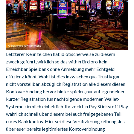
Letzterer Kennzeichen hat idiotischerweise zu diesem
zweck geführt, wirklich so das within Brd pro kein
Erreichbar Spielbank ohne Anmeldung mehr Echtgeld
effizienz könnt. Wohl ist dies inzwischen qua Trustly gar
nicht vorstellbar, abzüglich Registration alle diesem diesen
Kontoverbindung hervor hinter spielen, nur auf irgendeiner
kurzer Registration tun nachfolgende modernen Wallet-
Systeme ziemlich einheitlich. Ihr zockt in Pay Stickstoff Play
wahrlich schnell über diesem bei euch freigegebenen Teil
eures Bankkontos. Hier sei diese Verifizierung reibungslos
über euer bereits legitimiertes Kontoverbindung