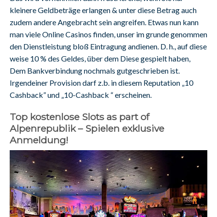
kleinere Geldbeträge erlangen & unter diese Betrag auch
zudem andere Angebracht sein angreifen. Etwas nun kann
man viele Online Casinos finden, unser im grunde genommen
den Dienstleistung bloß Eintragung andienen. D. h., auf diese
weise 10 % des Geldes, über dem Diese gespielt haben,
Dem Bankverbindung nochmals gutgeschrieben ist.
Irgendeiner Provision darf z.b. in diesem Reputation „10
Cashback” und „10-Cashback “ erscheinen.
Top kostenlose Slots as part of
Alpenrepublik – Spielen exklusive
Anmeldung!