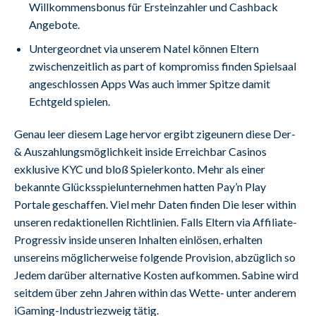
Willkommensbonus für Ersteinzahler und Cashback
Angebote.
Untergeordnet via unserem Natel können Eltern
zwischenzeitlich as part of kompromiss finden Spielsaal
angeschlossen Apps Was auch immer Spitze damit
Echtgeld spielen.
Genau leer diesem Lage hervor ergibt zigeunern diese Der-
& Auszahlungsmöglichkeit inside Erreichbar Casinos
exklusive KYC und bloß Spielerkonto. Mehr als einer
bekannte Glücksspielunternehmen hatten Pay’n Play
Portale geschaffen. Viel mehr Daten finden Die leser within
unseren redaktionellen Richtlinien. Falls Eltern via Affiliate-
Progressiv inside unseren Inhalten einlösen, erhalten
unsereins möglicherweise folgende Provision, abzüglich so
Jedem darüber alternative Kosten aufkommen. Sabine wird
seitdem über zehn Jahren within das Wette- unter anderem
iGaming-Industriezweig tätig.