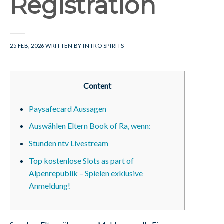
Registration
25 FEB, 2026
WRITTEN BY
INTRO SPIRITS
Content
Paysafecard Aussagen
Auswählen Eltern Book of Ra, wenn:
Stunden ntv Livestream
Top kostenlose Slots as part of
Alpenrepublik – Spielen exklusive
Anmeldung!