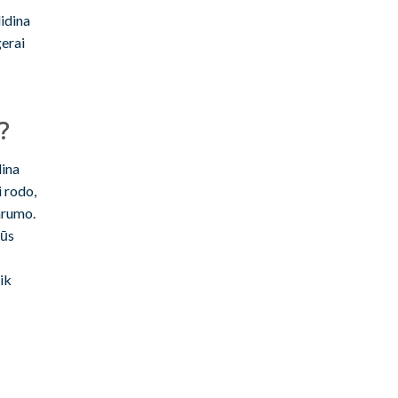
didina
gerai
?
dina
 rodo,
arumo.
jūs
tik