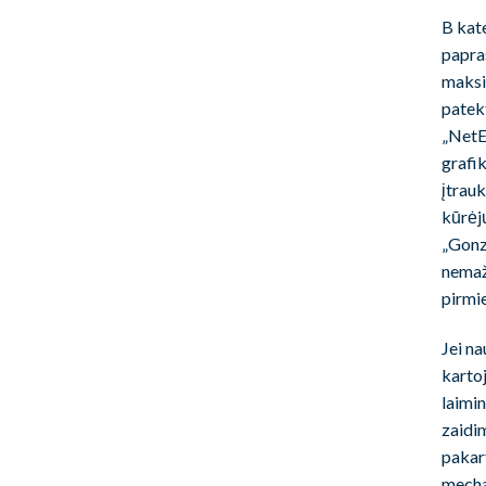
B kate
papras
maksim
patekt
„NetEn
grafik
įtrauk
kūrėjų
„Gonzo
nemaž
pirmie
Jei n
karto
laimi
zaidi
pakart
mechan