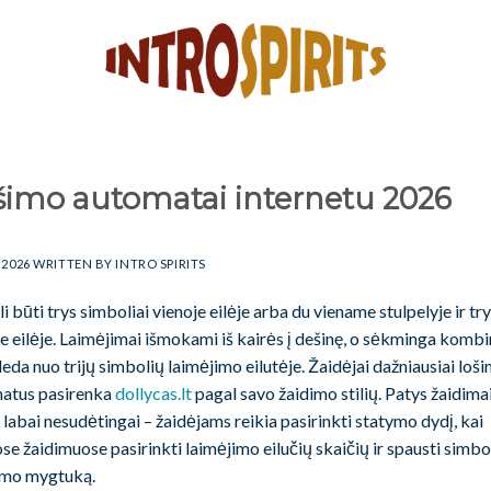
šimo automatai internetu 2026
 2026
WRITTEN BY
INTRO SPIRITS
li būti trys simboliai vienoje eilėje arba du viename stulpelyje ir tr
e eilėje. Laimėjimai išmokami iš kairės į dešinę, o sėkminga kombi
eda nuo trijų simbolių laimėjimo eilutėje. Žaidėjai dažniausiai loš
atus pasirenka
dollycas.lt
pagal savo žaidimo stilių. Patys žaidima
 labai nesudėtingai – žaidėjams reikia pasirinkti statymo dydį, kai
se žaidimuose pasirinkti laimėjimo eilučių skaičių ir spausti simbo
imo mygtuką.