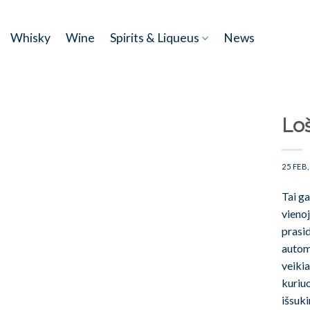
Skip
to
Whisky
Wine
Spirits & Liqueus
News
content
Lo
25 FEB,
Tai ga
vienoj
prasid
autom
veikia
kuriuo
išsuk