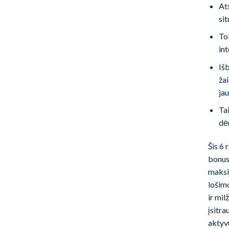
Ats
sit
Tok
in
Iš
ža
jau
Tai
dė
Šis 6 
bonus 
maksi
lošim
ir mil
įsitra
aktyvu