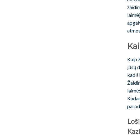
žaidim
laimėj
apgalv
atmos
Kai
Kaip ž
jūsų 
kad š
Žaidim
laimės
Kadang
parodo
Loši
Kaz