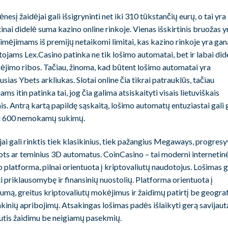
nesį žaidėjai gali išsigryninti net iki 310 tūkstančių eurų, o tai yra
tinai didelė suma kazino online rinkoje. Vienas išskirtinis bruožas yr
imėjimams iš premijų netaikomi limitai, kas kazino rinkoje yra gana
ojams Lex.Casino patinka ne tik lošimo automatai, bet ir labai did
ėjimo ribos. Tačiau, žinoma, kad būtent lošimo automatai yra
usias Ybets arkliukas. Slotai online čia tikrai patrauklūs, tačiau
iams itin patinka tai, jog čia galima atsiskaityti visais lietuviškais
s. Antrą kartą papildę sąskaitą, lošimo automatų entuziastai gali 
ki 600 nemokamų sukimų.
ai gali rinktis tiek klasikinius, tiek pažangius Megaways, progresy
ots ar teminius 3D automatus. CoinCasino – tai moderni internetin
 platforma, pilnai orientuota į kriptovaliutų naudotojus. Lošimas g
i priklausomybę ir finansinių nuostolių. Platforma orientuota į
umą, greitus kriptovaliutų mokėjimus ir žaidimų patirtį be geograf
kinių apribojimų. Atsakingas lošimas padės išlaikyti gerą savijautą
tis žaidimu be neigiamų pasekmių.