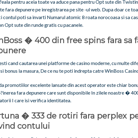
?eala pentru aceia toate va aduce pana pentru Opt sute din Twisti
te fara depunere pe inregistrarea pe site -ul web. Dupa doar ce to
ci contul poti sa invarti Numarul atomic 8 roata norocoasa si sa cas
n Opt sute din runde gratis cu pacanele.
Boss � 400 din free spins fara sa f
punere
esti cand cautarea unei platforme de casino moderne, cu multe dife
 si bonus la masura, De ce nu te poti indrepta catre WinBoss Casin
a promotiilor excelente lansate din acest operator este chiar bon
?inerea fara depunere care sunt disponibile In zilele noastre � 40
atorii I care isi verifica identitatea.
tuna � 333 de rotiri fara perplex p
vind contului