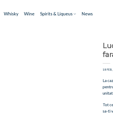
Skip
to
Whisky
Wine
Spirits & Liqueus
News
content
Lu
fa
18 FEB,
La caz
pentru
unitat
Tot ce
sa-ti 