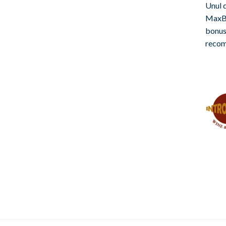
Unul d
MaxBet
bonus 
recom