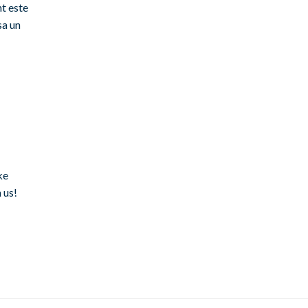
nt este
sa un
ke
 us!