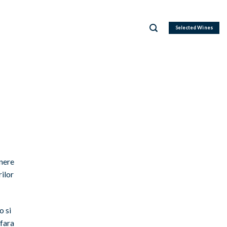
Selected Wines
unere
rilor
o si
 fara