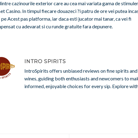
intre cazinourile exterior care au cea mai variata gama de stimule
 Casino. In timpul fiecare douazeci ?i patru de ore vei putea inca
pe Acest pas platforma, iar daca esti jucator mai tanar, ca vei fi
pensat cu adevarat si cu runde gratuite fara depunere.
INTRO SPIRITS
IntroSpirits offers unbiased reviews on fine spirits and
wines, guiding both enthusiasts and newcomers to ma
informed, enjoyable choices for every sip. Explore with