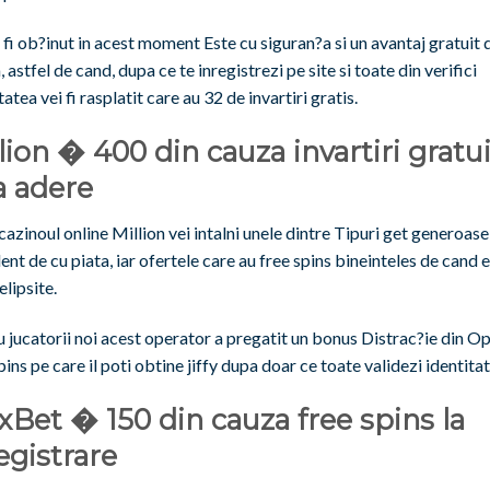
fi ob?inut in acest moment Este cu siguran?a si un avantaj gratuit 
, astfel de cand, dupa ce te inregistrezi pe site si toate din verifici
tatea vei fi rasplatit care au 32 de invartiri gratis.
lion � 400 din cauza invartiri gratu
a adere
azinoul online Million vei intalni unele dintre Tipuri get generoase
ent de cu piata, iar ofertele care au free spins bineinteles de cand 
elipsite.
 jucatorii noi acest operator a pregatit un bonus Distrac?ie din Op
pins pe care il poti obtine jiffy dupa doar ce toate validezi identitat
Bet � 150 din cauza free spins la
egistrare