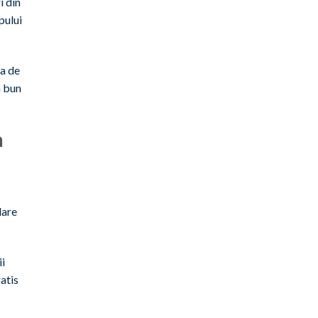
i din
pului
ta de
n bun
a
lare
ii
atis