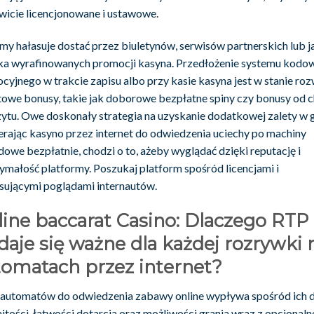
wicie licencjonowane i ustawowe.
y hałasuje dostać przez biuletynów, serwisów partnerskich lub j
ka wyrafinowanych promocji kasyna. Przedłożenie systemu kodo
cyjnego w trakcie zapisu albo przy kasie kasyna jest w stanie roz
towe bonusy, takie jak doborowe bezpłatne spiny czy bonusy od c
ytu. Owe doskonały strategia na uzyskanie dodatkowej zalety w g
rając kasyno przez internet do odwiedzenia uciechy po machiny
dowe bezpłatnie, chodzi o to, ażeby wyglądać dzięki reputację i
ymałość platformy. Poszukaj platform spośród licencjami i
esującymi poglądami internautów.
ine baccarat Casino: Dlaczego RTP
aje się ważne dla każdej rozrywki 
tomatach przez internet?
automatów do odwiedzenia zabawy online wypływa spośród ich d
itości, łatwości dotarcia oraz możliwości grania wraz z opcjonal