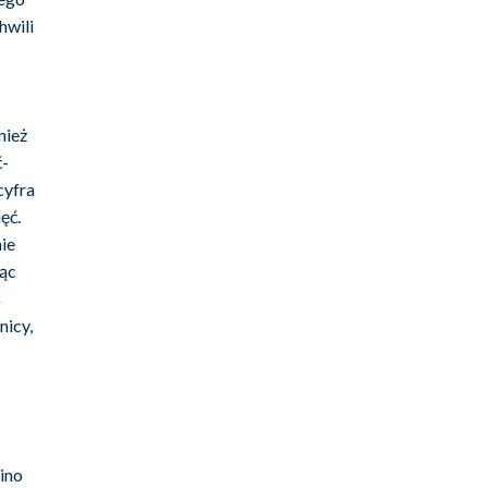
hwili
nież
ć-
cyfra
ęć.
ie
jąc
ś
nicy,