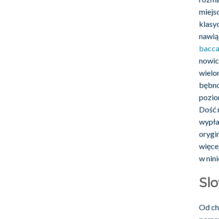
miejs
klasy
nawią
bacca
nowic
wielo
bębno
pozio
Dość 
wypła
orygi
więcej
w nin
Slo
Od chw