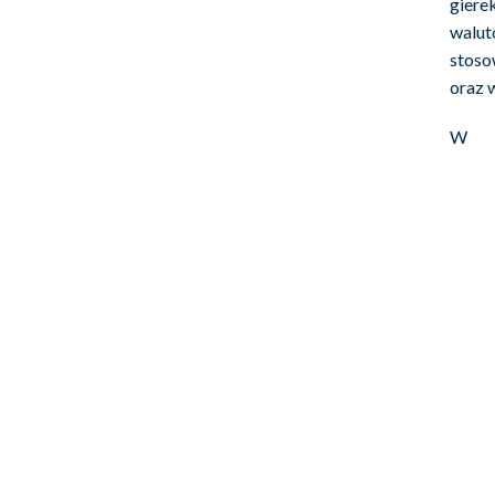
giere
walut
stoso
oraz w
W