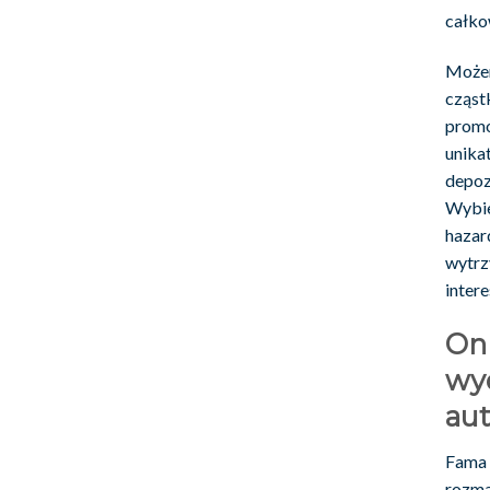
całko
Możem
cząst
promo
unika
depoz
Wybie
hazar
wytrz
inter
Onl
wyd
au
Fama 
rozma