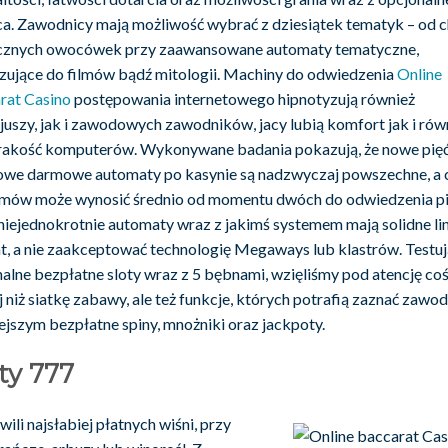
ca. Zawodnicy mają możliwość wybrać z dziesiątek tematyk – od c
cznych owocówek przy zaawansowane automaty tematyczne,
zujące do filmów bądź mitologii. Machiny do odwiedzenia
Online
rat Casino
postępowania internetowego hipnotyzują również
juszy, jak i zawodowych zawodników, jacy lubią komfort jak i rów
rakość komputerów. Wykonywane badania pokazują, że nowe pię
we darmowe automaty po kasynie są nadzwyczaj powszechne, a 
mów może wynosić średnio od momentu dwóch do odwiedzenia pi
niejednokrotnie automaty wraz z jakimś systemem mają solidne lin
t, a nie zaakceptować technologię Megaways lub klastrów. Testu
nalne bezpłatne sloty wraz z 5 bębnami, wzięliśmy pod atencję co
 niż siatkę zabawy, ale też funkcje, których potrafią zaznać zawod
iejszym bezpłatne spiny, mnożniki oraz jackpoty.
ty 777
ili najsłabiej płatnych wiśni, przy