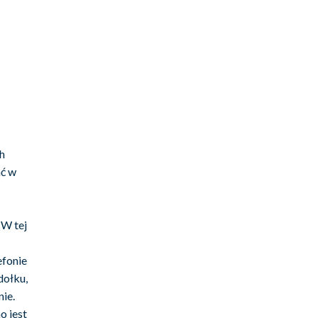
h
ać w
.
W tej
efonie
dołku,
nie.
o jest