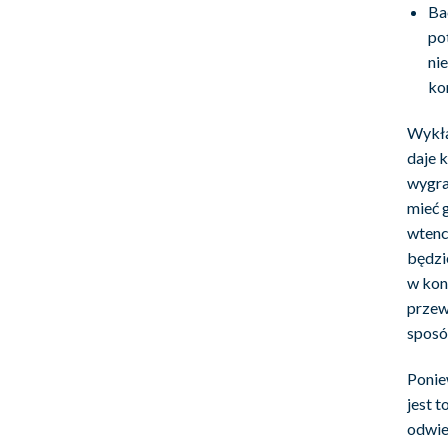
Ba
po
ni
ko
Wykła
daje 
wygra
mieć 
wtenc
będzi
w kon
przew
sposó
Ponie
jest 
odwie