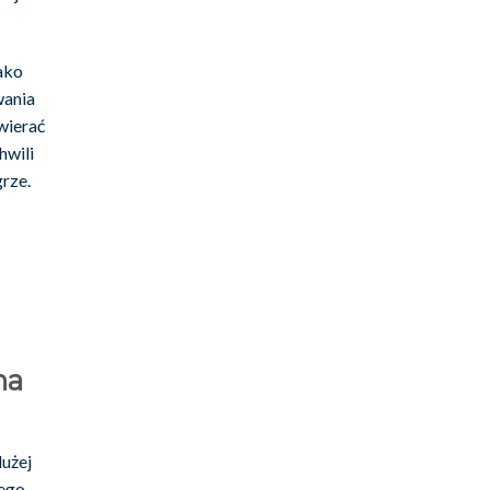
ako
wania
wierać
hwili
rze.
na
użej
nego