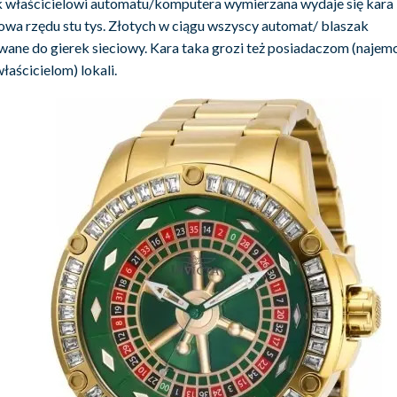
k właścicielowi automatu/komputera wymierzana wydaje się kara
owa rzędu stu tys. Złotych w ciągu wszyscy automat/ blaszak
wane do gierek sieciowy. Kara taka grozi też posiadaczom (naje
łaścicielom) lokali.