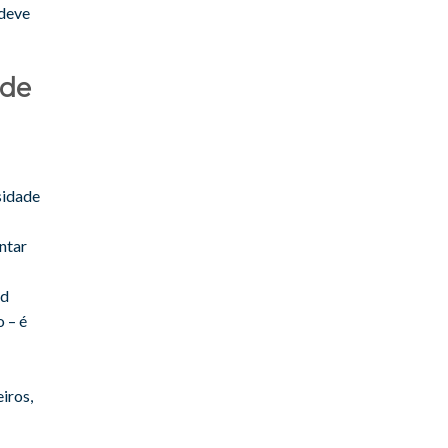
 deve
ade
sidade
ntar
nd
 – é
iros,