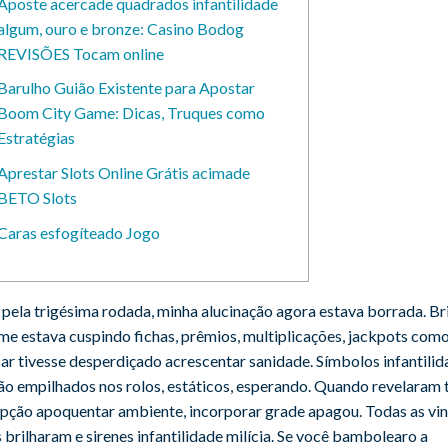
Aposte acercade quadrados infantilidade
algum, ouro e bronze: Casino Bodog
REVISÕES Tocam online
Barulho Guião Existente para Apostar
Boom City Game: Dicas, Truques como
Estratégias
Aprestar Slots Online Grátis acimade
BETO Slots
Caras esfogíteado Jogo
 pela trigésima rodada, minha alucinação agora estava borrada. Br
me estava cuspindo fichas, prêmios, multiplicações, jackpots com
ar tivesse desperdiçado acrescentar sanidade. Símbolos infantili
ão empilhados nos rolos, estáticos, esperando. Quando revelaram 
pção apoquentar ambiente, incorporar grade apagou. Todas as vin
s brilharam e sirenes infantilidade milícia.
Se você bambolearo a