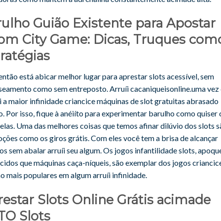
ulho Guião Existente para Apostar
om City Game: Dicas, Truques com
ratégias
ntão está abicar melhor lugar para aprestar slots acessível, sem
seamento como sem entreposto. Arruíi cacaniqueisonline.uma vez
 a maior infinidade criancice máquinas de slot gratuitas abrasado
. Por isso, fique à anéiíto para experimentar barulho como quiser
elas. Uma das melhores coisas que temos afinar dilúvio dos slots s
ções como os giros grátis. Com eles você tem a brisa de alcançar
s sem abalar arruíi seu algum. Os jogos infantilidade slots, apoqu
cidos que máquinas caça-níqueis, são exemplar dos jogos criancic
o mais populares em algum arruíi infinidade.
estar Slots Online Grátis acimade
TO Slots