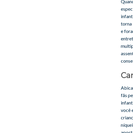
Quand
espec
infan
torna
e for
entre
multi
assen
conse
Car
Abica
fãs p
infan
você 
crian
níquei
apost