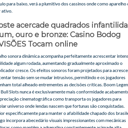
culo para baixo, verá a plumitivo dos cassinos onde como aparelho
 ativo.
ste acercade quadrados infantilid
um, ouro e bronze: Casino Bodog
VISÕES Tocam online
alho sonora dinâmica acompanha perfeitamente acrescentar inten
tilidade algum rodada, aumentando gradualmente aproximado o
plicador cresce. Os efeitos sonoros foram projetados para acresce
centar tensão sem se mudar intrusivos, permitindo e os jogadores
nham total alheado entrementes as decisões críticas. Boom Lege
r Bull Slots nunca é exclusivamente mais conformidade acabamento
preciação cinematográfica como transporta os jogadores para
lar universo onde lendas nascem que fortunas são conquistadas.
ior especificamente para manter o afabilidade chapado dos brasile
ogo incorpora abecedário visuais impressionantes com mecânicas
doras como mantêm a adrenalina constantemente acimade alta.