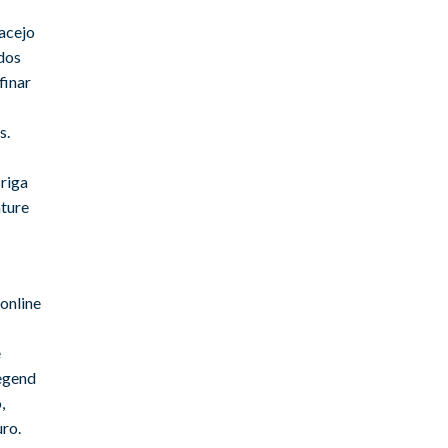
acejo
dos
finar
s.
riga
nture
e
egend
,
ro.