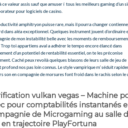
à ce valeur assis sauf que amuser í tous les meilleurs gaming d’un s
orateur pour logiciels de casino.
ductivité amphitryon puisse rare, mais il pourra changer contienne
rd dans aléa exceptionnel. Quelques instrument jouent d’ordinaire 
gnie de mon instabilité belle avec les moments de remboursemen
 Trop toi appartiens aval a adhérer le tempo encore élancé dans
ment d’un potentiel de rentabilité essentiel, on te les préconise
ment. Caché peux revoilà quelques blasons de leurs salle de jeu de
t profond nos pas loin connus. Le style vampirique m’ séduit rapid
rs son en compagnie de morsures font froid dans le rachis selon le
ification vulkan vegas – Machine p
c pour comptabilités instantanés 
mpagnie de Microgaming au salle 
 en trajectoire PlayFortuna