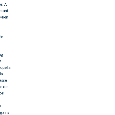
os 7,
etant
 Mien
le
ng
s
quel a
la
lasse
re de
oir
s
 gains