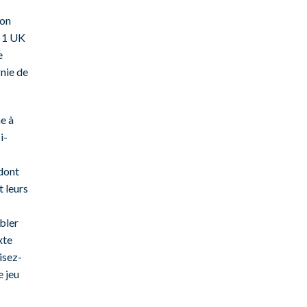
ion
e 1 UK
e
nie de
e à
i-
 dont
 leurs
bler
xte
isez-
e jeu