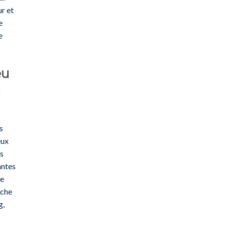
r et
e
e
eu
n
s
eux
es
antes
re
iche
g,