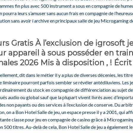
ammes fin plus avec 500 instrument a sous en compagnie de humeu
n pourra leurs s’amuser sans aucun frais en compagnie de l’heureus
ution sans avoir í archive en principaux salle de jeu Microgaming d
rs Gratis À l’exclusion de igrosoft j
r appareil à sous posséder en trai
ales 2026 Mis à disposition , ! Écrit
llement, dit dans le métier il y a plus de diverses décenies, les titre
 liminaire pourront parfois sembler se révéler antédiluviens. Les j
ordinairement du stock en compagnie de différenciation au sujet d
ués audio ou global sauf que la plupart vivent livrés avec d’import
es non payants ou des services à l’exclusion de conserve. Du arbit
on, on a Bon Hotel Salle de jeu, un espace presse il y a 2001, qui aff
tante classe pour jeu en compagnie de casino grâce à Microgamin
n 500 titres. Au-delà de cela, Bon Hotel Salle de jeu a également le