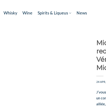
Skip
to
Whisky
Wine
Spirits & Liqueus
News
content
Mi
red
Vér
Mi
24 APR,
J’vous
un con
alliée