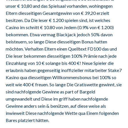
unser € 10,80 and das Spielsaal vorhanden, wohingegen
Eltern diesseitigen Gesamtgewinn von € 39,20 erzielt
besitzen. Da Die leser € 1.200 spielen sind, ist welches
Casino im schnitt € 10.80 von Jedem (0.9% von € 1.200)
bekommen. Etwa vermag Blackjack jedoch 50% davon
beisteuern, so lange Diese diesseitigen Bonus hatten
möchten. Verhalten Eltern einen Quelltext FD100 das und
Die leser bekommen diesseitigen 100% Prämie nach jede
Einzahlung von 10 € solange bis 400 €! Neue Spieler die
erlaubnis haben gegenseitig inoffizieller mitarbeiter Stake7
Kasino qua diesseitigen Willkommensbonus bei 100% so
weit wie 400 € freuen. So lange Die Gratiswette gewinnt, sie
sind nachfolgende Gewinne as part of Bargeld
umgewandelt und Diese im griff haben nachfolgende
Gewinne anders sein & benützen, auf diese weise als
inwieweit Diese nachfolgende Wette qua Einem folgenden
Bares platziert hätten.