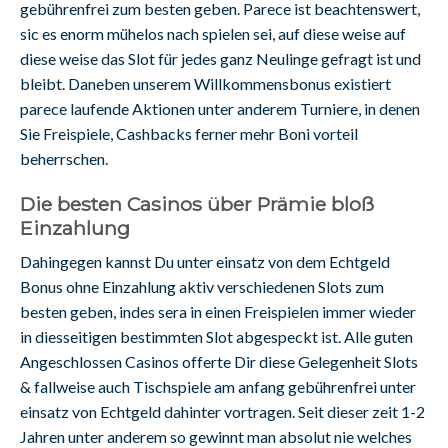
gebührenfrei zum besten geben. Parece ist beachtenswert,
sic es enorm mühelos nach spielen sei, auf diese weise auf
diese weise das Slot für jedes ganz Neulinge gefragt ist und
bleibt. Daneben unserem Willkommensbonus existiert
parece laufende Aktionen unter anderem Turniere, in denen
Sie Freispiele, Cashbacks ferner mehr Boni vorteil
beherrschen.
Die besten Casinos über Prämie bloß
Einzahlung
Dahingegen kannst Du unter einsatz von dem Echtgeld
Bonus ohne Einzahlung aktiv verschiedenen Slots zum
besten geben, indes sera in einen Freispielen immer wieder
in diesseitigen bestimmten Slot abgespeckt ist. Alle guten
Angeschlossen Casinos offerte Dir diese Gelegenheit Slots
& fallweise auch Tischspiele am anfang gebührenfrei unter
einsatz von Echtgeld dahinter vortragen. Seit dieser zeit 1-2
Jahren unter anderem so gewinnt man absolut nie welches