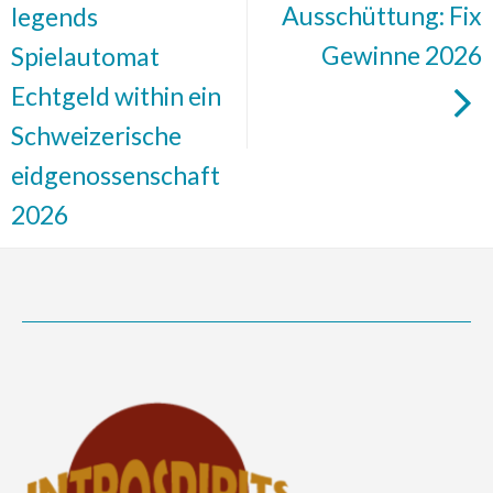
Ausschüttung: Fix
legends
Gewinne 2026
Spielautomat
Echtgeld within ein
Schweizerische
eidgenossenschaft
2026