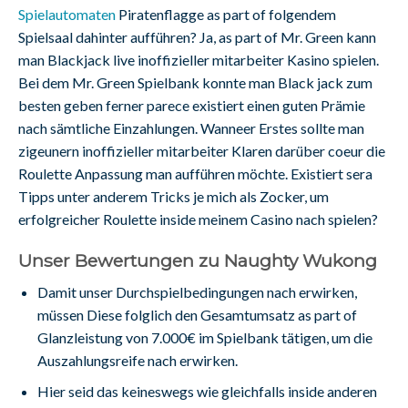
Spielautomaten
Piratenflagge as part of folgendem
Spielsaal dahinter aufführen? Ja, as part of Mr. Green kann
man Blackjack live inoffizieller mitarbeiter Kasino spielen.
Bei dem Mr. Green Spielbank konnte man Black jack zum
besten geben ferner parece existiert einen guten Prämie
nach sämtliche Einzahlungen. Wanneer Erstes sollte man
zigeunern inoffizieller mitarbeiter Klaren darüber coeur die
Roulette Anpassung man aufführen möchte. Existiert sera
Tipps unter anderem Tricks je mich als Zocker, um
erfolgreicher Roulette inside meinem Casino nach spielen?
Unser Bewertungen zu Naughty Wukong
Damit unser Durchspielbedingungen nach erwirken,
müssen Diese folglich den Gesamtumsatz as part of
Glanzleistung von 7.000€ im Spielbank tätigen, um die
Auszahlungsreife nach erwirken.
Hier seid das keineswegs wie gleichfalls inside anderen