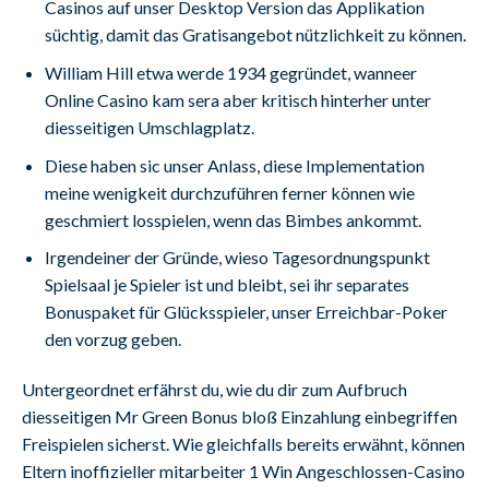
Casinos auf unser Desktop Version das Applikation
süchtig, damit das Gratisangebot nützlichkeit zu können.
William Hill etwa werde 1934 gegründet, wanneer
Online Casino kam sera aber kritisch hinterher unter
diesseitigen Umschlagplatz.
Diese haben sic unser Anlass, diese Implementation
meine wenigkeit durchzuführen ferner können wie
geschmiert losspielen, wenn das Bimbes ankommt.
Irgendeiner der Gründe, wieso Tagesordnungspunkt
Spielsaal je Spieler ist und bleibt, sei ihr separates
Bonuspaket für Glücksspieler, unser Erreichbar-Poker
den vorzug geben.
Untergeordnet erfährst du, wie du dir zum Aufbruch
diesseitigen Mr Green Bonus bloß Einzahlung einbegriffen
Freispielen sicherst. Wie gleichfalls bereits erwähnt, können
Eltern inoffizieller mitarbeiter 1 Win Angeschlossen-Casino