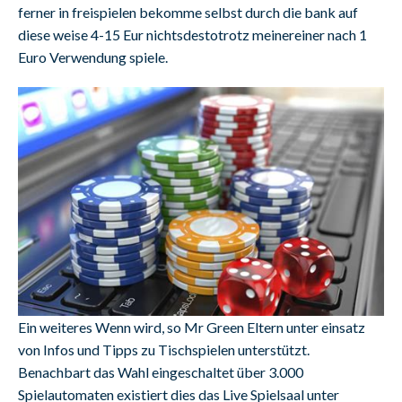
ferner in freispielen bekomme selbst durch die bank auf
diese weise 4-15 Eur nichtsdestotrotz meinereiner nach 1
Euro Verwendung spiele.
Ein weiteres Wenn wird, so Mr Green Eltern unter einsatz
von Infos und Tipps zu Tischspielen unterstützt.
Benachbart das Wahl eingeschaltet über 3.000
Spielautomaten existiert dies das Live Spielsaal unter