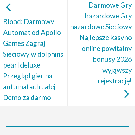
Darmowe Gry
hazardowe Gry
Blood: Darmowy
hazardowe Sieciowy
Automat od Apollo
Najlepsze kasyno
Games Zagraj
online powitalny
Sieciowy w dolphins
bonusy 2026
pearl deluxe
wyjąwszy
Przegląd gier na
rejestrację!
automatach całej
Demo za darmo