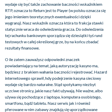
wydaje się być także zachowanie baczności wskaźnikiem
RTP, oznacza to Return jest to Player (w polsku oznacza się
jego imieniem teoretycznych ewentualności dzięki
wygraną). Nasz wskaźnik oznacza która to frakcja stawki
statycznie wraca do odwiedzenia gracza. Do odwiedzenia
tej rachunku bankowym sporządza się dziesiątki tyś rund
testowych w całej określonej grze, by na końcu zbadać
rezultaty finansowe.
O ile zatem zauważysz odpowiedni znaczek
powiadamiający na temat, jaką autoryzację kasyno ma,
będziesz z brakiem wahania baczności rejestrować. Hazard
internetowego sprawił, hdy podejrzenie kasyna sieciowy
wydaje się bardzo naturalne. Stąd spotykamy niezbyt
uczciwe stronicy, jakie nasz fakt używają. Nie ważne, albo
używa się pochodzące z laptopa, komputera osobistego,
smartfonu, bądź tabletu. Nasz serwis jak i również
pferowane w nim zabawy znajdują się uporządkowane