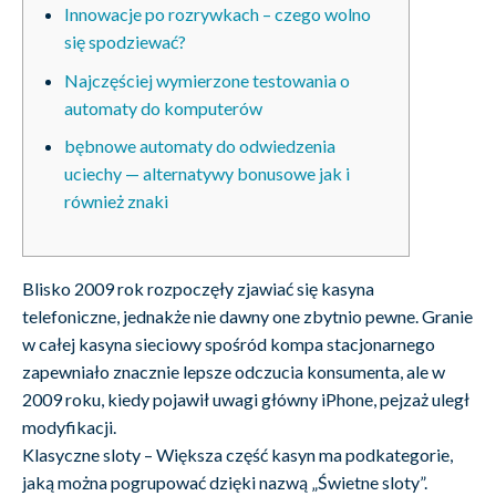
Innowacje po rozrywkach – czego wolno
się spodziewać?
Najczęściej wymierzone testowania o
automaty do komputerów
bębnowe automaty do odwiedzenia
uciechy — alternatywy bonusowe jak i
również znaki
Blisko 2009 rok rozpoczęły zjawiać się kasyna
telefoniczne, jednakże nie dawny one zbytnio pewne. Granie
w całej kasyna sieciowy spośród kompa stacjonarnego
zapewniało znacznie lepsze odczucia konsumenta, ale w
2009 roku, kiedy pojawił uwagi główny iPhone, pejzaż uległ
modyfikacji.
Klasyczne sloty – Większa część kasyn ma podkategorie,
jaką można pogrupować dzięki nazwą „Świetne sloty”.