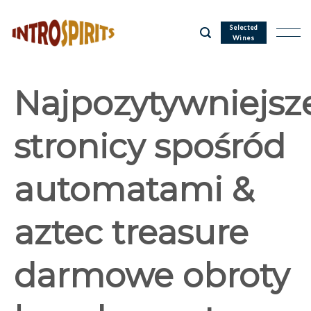
Skip
to
Selected
Wines
content
Najpozytywniejsz
stronicy spośród
automatami &
aztec treasure
darmowe obroty