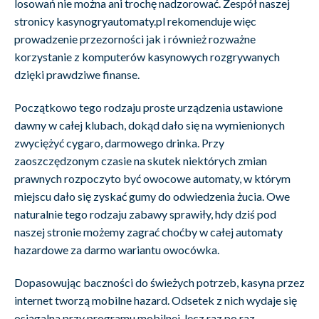
losowań nie można ani trochę nadzorować. Zespół naszej
stronicy kasynogryautomaty.pl rekomenduje więc
prowadzenie przezorności jak i również rozważne
korzystanie z komputerów kasynowych rozgrywanych
dzięki prawdziwe finanse.
Początkowo tego rodzaju proste urządzenia ustawione
dawny w całej klubach, dokąd dało się na wymienionych
zwyciężyć cygaro, darmowego drinka. Przy
zaoszczędzonym czasie na skutek niektórych zmian
prawnych rozpoczyto być owocowe automaty, w którym
miejscu dało się zyskać gumy do odwiedzenia żucia. Owe
naturalnie tego rodzaju zabawy sprawiły, hdy dziś pod
naszej stronie możemy zagrać choćby w całej automaty
hazardowe za darmo wariantu owocówka.
Dopasowując baczności do świeżych potrzeb, kasyna przez
internet tworzą mobilne hazard. Odsetek z nich wydaje się
osiągalna przy programu mobilnej, lecz raz po raz