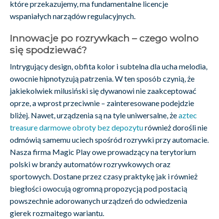
które przekazujemy, ma fundamentalne licencje
wspaniałych narządów regulacyjnych.
Innowacje po rozrywkach – czego wolno
się spodziewać?
Intrygujący design, obfita kolor i subtelna dla ucha melodia,
owocnie hipnotyzują patrzenia. W ten sposób czynią, że
jakiekolwiek milusiński się dywanowi nie zaakceptować
oprze, a wprost przeciwnie – zainteresowane podejdzie
bliżej. Nawet, urządzenia są na tyle uniwersalne, że
aztec
treasure darmowe obroty bez depozytu
również dorośli nie
odmówią samemu uciech spośród rozrywki przy automacie.
Nasza firma Magic Play owe prowadzący na terytorium
polski w branży automatów rozrywkowych oraz
sportowych. Dostane przez czasy praktykę jak i również
biegłości owocują ogromną propozycją pod postacią
powszechnie adorowanych urządzeń do odwiedzenia
gierek rozmaitego wariantu.