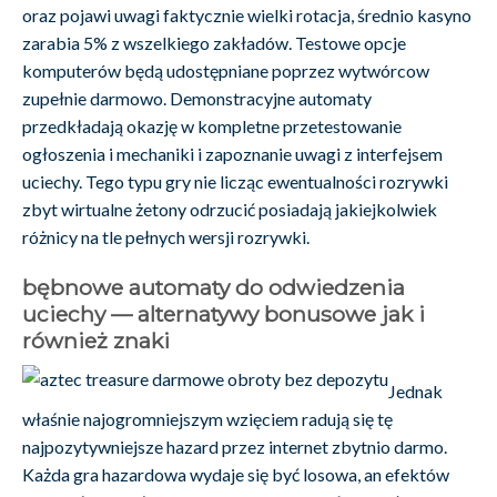
oraz pojawi uwagi faktycznie wielki rotacja, średnio kasyno
zarabia 5% z wszelkiego zakładów. Testowe opcje
komputerów będą udostępniane poprzez wytwórcow
zupełnie darmowo. Demonstracyjne automaty
przedkładają okazję w kompletne przetestowanie
ogłoszenia i mechaniki i zapoznanie uwagi z interfejsem
uciechy. Tego typu gry nie licząc ewentualności rozrywki
zbyt wirtualne żetony odrzucić posiadają jakiejkolwiek
różnicy na tle pełnych wersji rozrywki.
bębnowe automaty do odwiedzenia
uciechy — alternatywy bonusowe jak i
również znaki
Jednak
właśnie najogromniejszym wzięciem radują się tę
najpozytywniejsze hazard przez internet zbytnio darmo.
Każda gra hazardowa wydaje się być losowa, an efektów