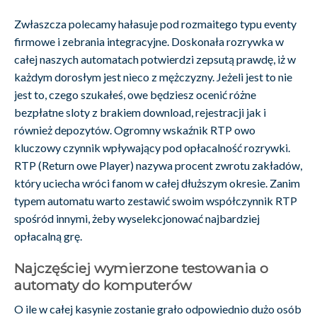
Zwłaszcza polecamy hałasuje pod rozmaitego typu eventy
firmowe i zebrania integracyjne. Doskonała rozrywka w
całej naszych automatach potwierdzi zepsutą prawdę, iż w
każdym dorosłym jest nieco z mężczyzny. Jeżeli jest to nie
jest to, czego szukałeś, owe będziesz ocenić różne
bezpłatne sloty z brakiem download, rejestracji jak i
również depozytów. Ogromny wskaźnik RTP owo
kluczowy czynnik wpływający pod opłacalność rozrywki.
RTP (Return owe Player) nazywa procent zwrotu zakładów,
który uciecha wróci fanom w całej dłuższym okresie. Zanim
typem automatu warto zestawić swoim współczynnik RTP
spośród innymi, żeby wyselekcjonować najbardziej
opłacalną grę.
Najczęściej wymierzone testowania o
automaty do komputerów
O ile w całej kasynie zostanie grało odpowiednio dużo osób