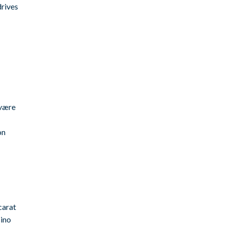
drives
 være
on
carat
sino