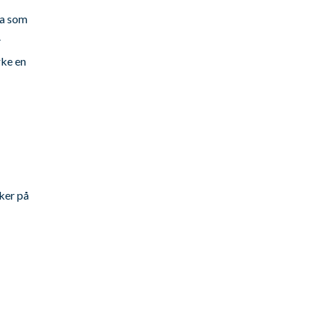
da som
.
rke en
ker på