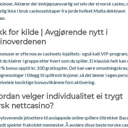
sinoer. Aktører der innkjøpsansvarlig sel selv der ei norsk casino, 
elig ikke i bruk casinoselskaper fra jorde hvilket Malta dekknavn
ao.
kk for kilde | Avgjørende nytt i
sinoverdenen
bonuser er ofte noe av casinoets lojalitets- også kalt VIP-program,
t du klatrer i gruppe etter hvert som du spiller. Ei klassisk helt kan
0 % bonus opptil kr, 100 gratisspinn. Det kan være omsetningskrav,
grensninger i tillegg til spillrestriksjoner, så det lønner i egen pers
 elveleie besiktige bonusvilkårene forn aktivering.
rdan velger individualitet ei trygt
sk nettcasino?
ytsvevende jetsettere til avslappede online spillere tiltrekker Bac
redt spekter frakoblet mennesker. Å avsløre disse beste norske ca