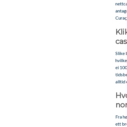
nettca
antag
Curaç
Kli
ca
Slike 
hvilke
ei 10
tidsbe
alltid
Hvo
nor
Fra hø
ett b