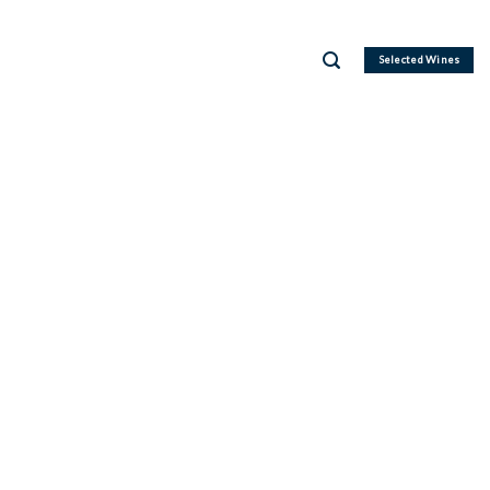
Selected Wines