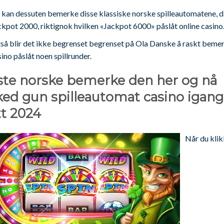
 kan dessuten bemerke disse klassiske norske spilleautomatene, 
ckpot 2000, riktignok hvilken «Jackpot 6000» påslåt online casino
tså blir det ikke begrenset begrenset på Ola Danske å raskt beme
ino påslåt noen spillrunder.
ste norske bemerke den her og nå
ed gun spilleautomat casino igang
t 2024
Når du klik