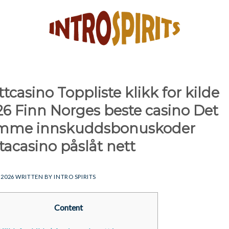
tcasino Toppliste klikk for kilde
26 Finn Norges beste casino Det
mme innskuddsbonuskoder
tacasino påslåt nett
 2026
WRITTEN BY
INTRO SPIRITS
Content