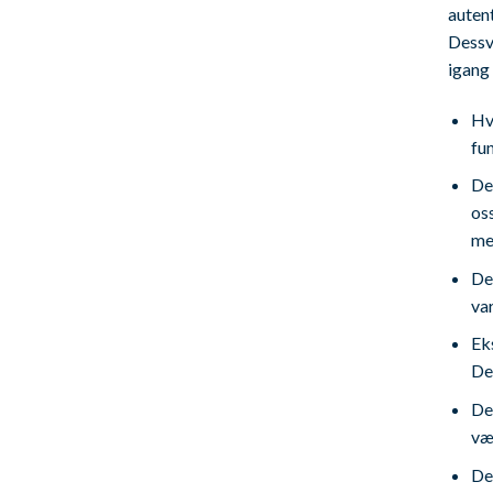
autent
Dessve
igang 
Hv
fu
De
oss
me
De
va
Ek
De
De
vær
Det