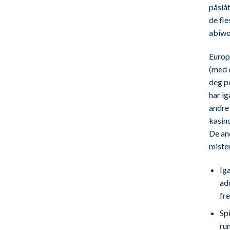
påslåt
de fle
abiwor
Europe
(med 
deg pe
har ig
andre 
kasino
De ane
mister
Ig
add
fr
Sp
ru