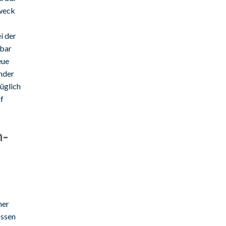
zweck
i der
hbar
eue
ander
üglich
f
n-
her
ossen