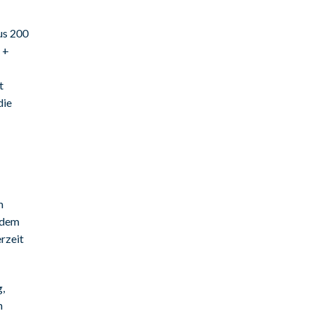
 +
t
die
m
erdem
rzeit
g,
n