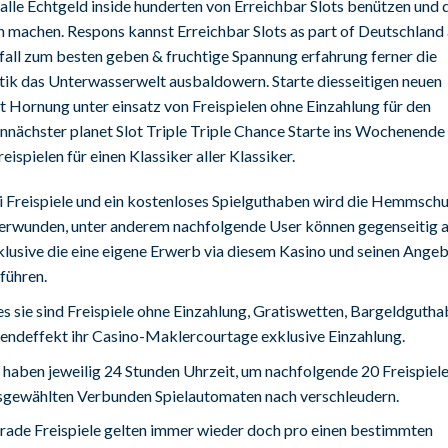
halle Echtgeld inside hunderten von Erreichbar Slots benützen und 
n machen. Respons kannst Erreichbar Slots as part of Deutschland
 fall zum besten geben & fruchtige Spannung erfahrung ferner die
tik das Unterwasserwelt ausbaldowern. Starte diesseitigen neuen
 Hornung unter einsatz von Freispielen ohne Einzahlung für den
nnächster planet Slot Triple Triple Chance Starte ins Wochenende
eispielen für einen Klassiker aller Klassiker.
i Freispiele und ein kostenloses Spielguthaben wird die Hemmsch
erwunden, unter anderem nachfolgende User können gegenseitig a
klusive die eine eigene Erwerb via diesem Kasino und seinen Ange
führen.
es sie sind Freispiele ohne Einzahlung, Gratiswetten, Bargeldguth
 endeffekt ihr Casino-Maklercourtage exklusive Einzahlung.
e haben jeweilig 24 Stunden Uhrzeit, um nachfolgende 20 Freispiele
sgewählten Verbunden Spielautomaten nach verschleudern.
rade Freispiele gelten immer wieder doch pro einen bestimmten