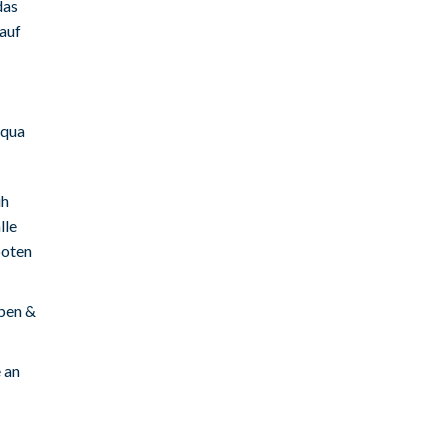
das
 auf
 qua
uh
lle
boten
aben &
 an