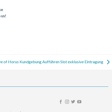
ke
 us!
ye of Horus Kundgebung Aufführen Slot exklusive Eintragung