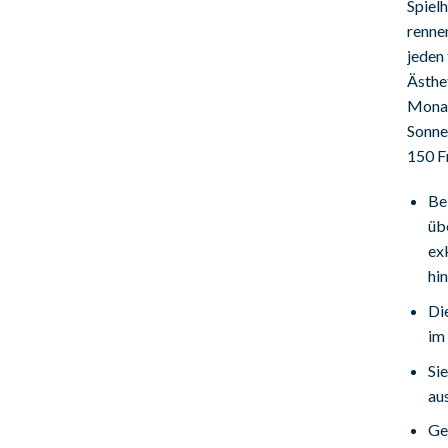
Spiel
renne
jeden
Ästhe
Monat
Sonne
150 Fr
Be
üb
ex
hin
Di
im
Si
au
Ge