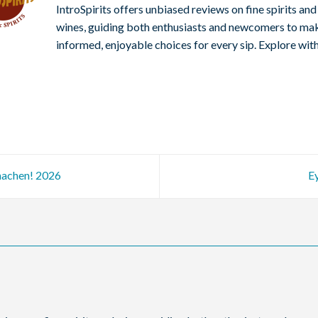
IntroSpirits offers unbiased reviews on fine spirits and
wines, guiding both enthusiasts and newcomers to ma
informed, enjoyable choices for every sip. Explore with
machen! 2026
E