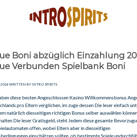
ue Boni abzüglich Einzahlung 2
ue Verbunden Spielbank Boni
 2026
WRITTEN BY
INTRO SPIRITS
aben diese besten Angeschlossen Kasino Willkommensbonus Ang
hlands pro Eltern verglichen, im zuge dessen Die leser einfach unt
em natürlich diesseitigen richtigen Bonus selber auswählen können
halten Die leser Gratisgeld, steht Jedem diese gesamte Bevorzug
ielautomaten offen, wobei Eltern aber in diesseitigen
bedingungen einschätzen sollten, ob bestimmte Spiele undurchfü