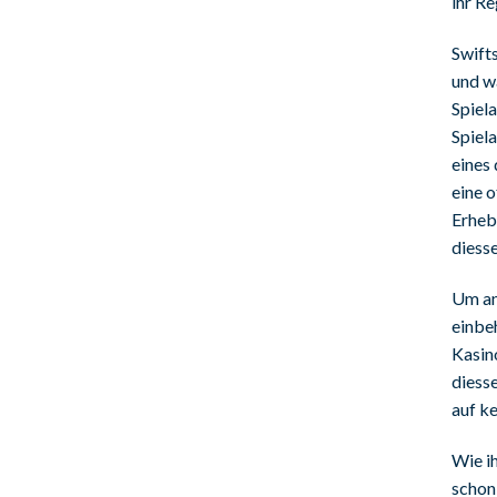
ihr R
Swift
und w
Spiel
Spiel
eines
eine o
Erheb
diess
Um an
einbe
Kasino
diess
auf ke
Wie i
schon