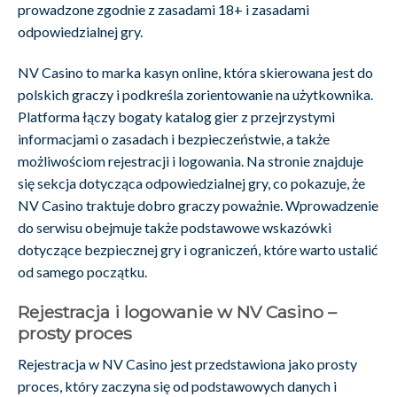
prowadzone zgodnie z zasadami 18+ i zasadami
odpowiedzialnej gry.
NV Casino to marka kasyn online, która skierowana jest do
polskich graczy i podkreśla zorientowanie na użytkownika.
Platforma łączy bogaty katalog gier z przejrzystymi
informacjami o zasadach i bezpieczeństwie, a także
możliwościom rejestracji i logowania. Na stronie znajduje
się sekcja dotycząca odpowiedzialnej gry, co pokazuje, że
NV Casino traktuje dobro graczy poważnie. Wprowadzenie
do serwisu obejmuje także podstawowe wskazówki
dotyczące bezpiecznej gry i ograniczeń, które warto ustalić
od samego początku.
Rejestracja i logowanie w NV Casino –
prosty proces
Rejestracja w NV Casino jest przedstawiona jako prosty
proces, który zaczyna się od podstawowych danych i