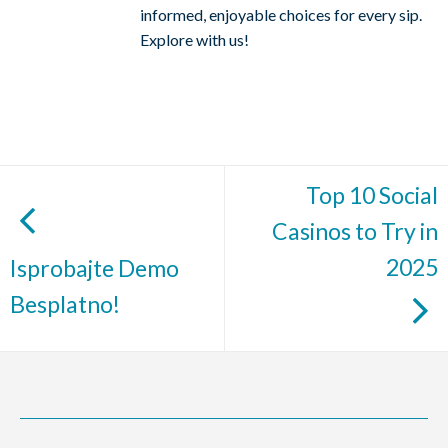
informed, enjoyable choices for every sip.
Explore with us!
Top 10 Social
Casinos to Try in
2025
Isprobajte Demo
Besplatno!