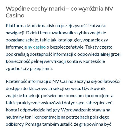
Wspólne cechy marki – co wyróżnia NV
Casino
Platforma kładzie nacisk na przejrzystość i łatwość
nawigacji. Dzięki temu użytkownik szybko znajdzie
pożądane sekcje, takie jak katalog gier, wsparcie czy
informacje
nv casino
o bezpieczeństwie. Teksty często
podkreślają dostępność informacji o odpowiedzialnej grze i
konieczność pełnej weryfikacji konta w kontekście
zgodności z przepisami.
Rzetelność informacji o NV Casino zaczyna się od łatwości
dostępu do kluczowych sekcji serwisu. Użytkownik
znajdzie tu sekcje poświęcone bonusom i promocjom, a
także praktyczne wskazówki dotyczące zabezpieczeń
konta i odpowiedzialnej gry. Wprowadzenie stawia na
neutralny ton i koncentrację na potrzebach polskiego
odbiorcy. Pomaga também ustalić, że gra powinna być