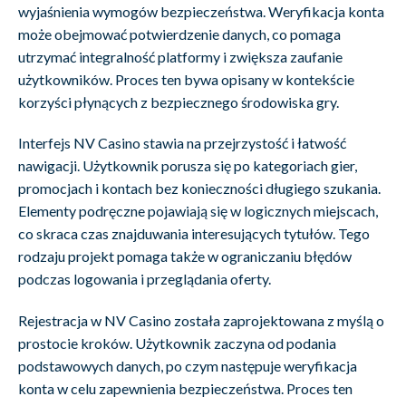
wyjaśnienia wymogów bezpieczeństwa. Weryfikacja konta
może obejmować potwierdzenie danych, co pomaga
utrzymać integralność platformy i zwiększa zaufanie
użytkowników. Proces ten bywa opisany w kontekście
korzyści płynących z bezpiecznego środowiska gry.
Interfejs NV Casino stawia na przejrzystość i łatwość
nawigacji. Użytkownik porusza się po kategoriach gier,
promocjach i kontach bez konieczności długiego szukania.
Elementy podręczne pojawiają się w logicznych miejscach,
co skraca czas znajduwania interesujących tytułów. Tego
rodzaju projekt pomaga także w ograniczaniu błędów
podczas logowania i przeglądania oferty.
Rejestracja w NV Casino została zaprojektowana z myślą o
prostocie kroków. Użytkownik zaczyna od podania
podstawowych danych, po czym następuje weryfikacja
konta w celu zapewnienia bezpieczeństwa. Proces ten