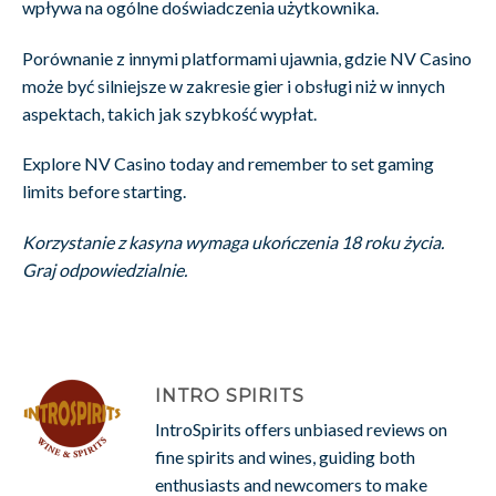
wpływa na ogólne doświadczenia użytkownika.
Porównanie z innymi platformami ujawnia, gdzie NV Casino
może być silniejsze w zakresie gier i obsługi niż w innych
aspektach, takich jak szybkość wypłat.
Explore NV Casino today and remember to set gaming
limits before starting.
Korzystanie z kasyna wymaga ukończenia 18 roku życia.
Graj odpowiedzialnie.
INTRO SPIRITS
IntroSpirits offers unbiased reviews on
fine spirits and wines, guiding both
enthusiasts and newcomers to make