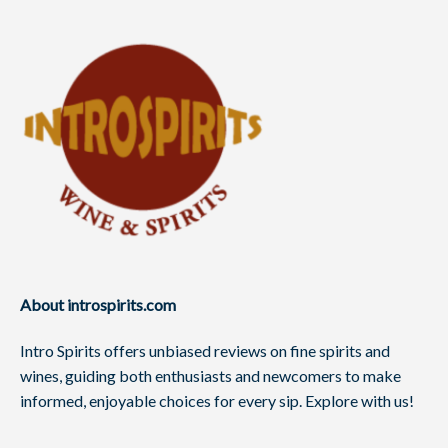
About introspirits.com
Intro Spirits offers unbiased reviews on fine spirits and
wines, guiding both enthusiasts and newcomers to make
informed, enjoyable choices for every sip. Explore with us!