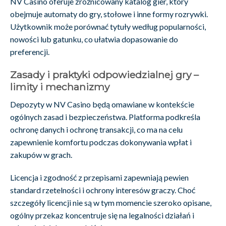
NV Casino oferuje zróżnicowany katalog gier, który
obejmuje automaty do gry, stołowe i inne formy rozrywki.
Użytkownik może porównać tytuły według popularności,
nowości lub gatunku, co ułatwia dopasowanie do
preferencji.
Zasady i praktyki odpowiedzialnej gry –
limity i mechanizmy
Depozyty w NV Casino będą omawiane w kontekście
ogólnych zasad i bezpieczeństwa. Platforma podkreśla
ochronę danych i ochronę transakcji, co ma na celu
zapewnienie komfortu podczas dokonywania wpłat i
zakupów w grach.
Licencja i zgodność z przepisami zapewniają pewien
standard rzetelności i ochrony interesów graczy. Choć
szczegóły licencji nie są w tym momencie szeroko opisane,
ogólny przekaz koncentruje się na legalności działań i