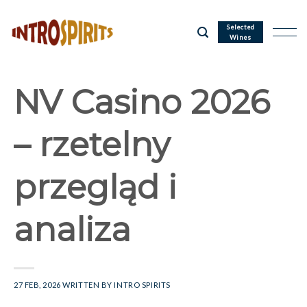
Skip
to
Selected
Wines
content
NV Casino 2026
– rzetelny
przegląd i
analiza
27 FEB, 2026
WRITTEN BY
INTRO SPIRITS