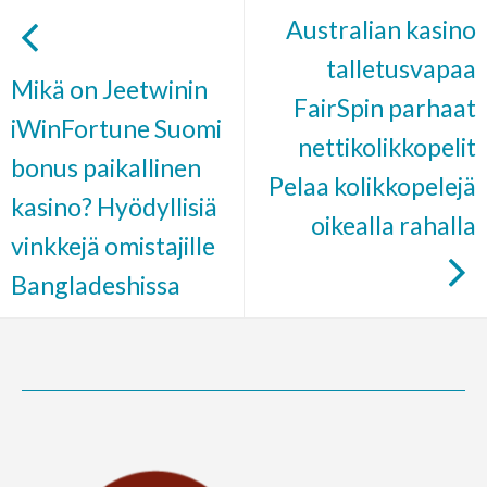
Australian kasino
talletusvapaa
Mikä on Jeetwinin
FairSpin parhaat
iWinFortune Suomi
nettikolikkopelit
bonus paikallinen
Pelaa kolikkopelejä
kasino? Hyödyllisiä
oikealla rahalla
vinkkejä omistajille
Bangladeshissa