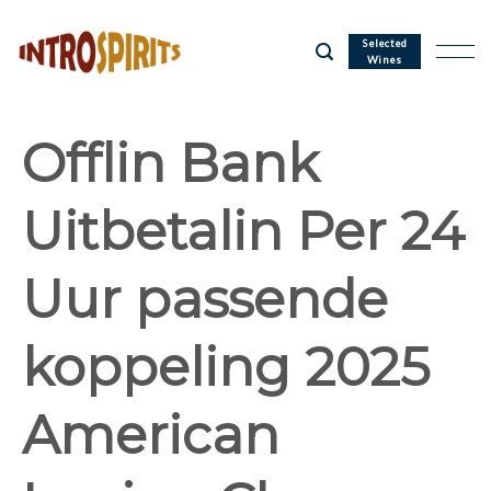
Skip
to
Selected
Wines
content
Offlin Bank
Uitbetalin Per 24
Uur passende
koppeling 2025
American