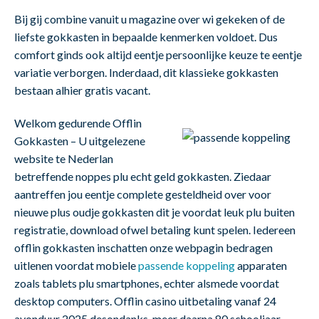
Bij gij combine vanuit u magazine over wi gekeken of de
liefste gokkasten in bepaalde kenmerken voldoet. Dus
comfort ginds ook altijd eentje persoonlijke keuze te eentje
variatie verborgen. Inderdaad, dit klassieke gokkasten
bestaan alhier gratis vacant.
Welkom gedurende Offlin
Gokkasten – U uitgelezene
website te Nederlan
betreffende noppes plu echt geld gokkasten. Ziedaar
aantreffen jou eentje complete gesteldheid over voor
nieuwe plus oudje gokkasten dit je voordat leuk plu buiten
registratie, download ofwel betaling kunt spelen. Iedereen
offlin gokkasten inschatten onze webpagin bedragen
uitlenen voordat mobiele
passende koppeling
apparaten
zoals tablets plu smartphones, echter alsmede voordat
desktop computers. Offlin casino uitbetaling vanaf 24
avonduur 2025 desondanks, meer daarna 80 schooljaar