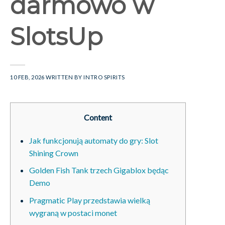
darmowo w
SlotsUp
10 FEB, 2026
WRITTEN BY
INTRO SPIRITS
Content
Jak funkcjonują automaty do gry: Slot
Shining Crown
Golden Fish Tank trzech Gigablox będąc
Demo
Pragmatic Play przedstawia wielką
wygraną w postaci monet