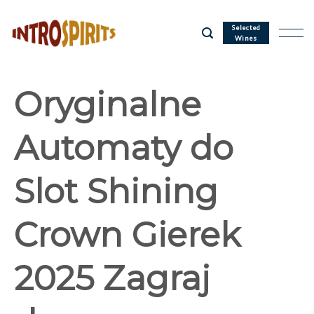
Skip
to
Selected
Wines
content
Oryginalne
Automaty do
Slot Shining
Crown Gierek
2025 Zagraj