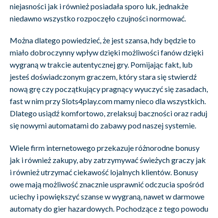
niejasności jak i również posiadała sporo luk, jednakże
niedawno wszystko rozpoczęło czujności normować.
Można dlatego powiedzieć, że jest szansa, hdy ​​będzie to
miało dobroczynny wpływ dzięki możliwości fanów dzięki
wygraną w trakcie autentycznej gry. Pomijając fakt, lub
jesteś doświadczonym graczem, który stara się stwierdź
nową grę czy początkujący pragnący wyuczyć się zasadach,
fast w nim przy Slots4play.com mamy nieco dla wszystkich.
Dlatego usiądź komfortowo, zrelaksuj baczności oraz raduj
się nowymi automatami do zabawy pod naszej systemie.
Wiele firm internetowego przekazuje różnorodne bonusy
jak i również zakupy, aby zatrzymywać świeżych graczy jak
i również utrzymać ciekawość lojalnych klientów. Bonusy
owe mają możliwość znacznie usprawnić odczucia spośród
uciechy i powiększyć szanse w wygraną, nawet w darmowe
automaty do gier hazardowych. Pochodzące z tego powodu