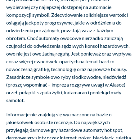
wybieranej czy najlepszej dostępnej na automacie
kompozycji symboli. Zdecydowanie solidniejsze wartości
osiągają jackpoty progresywne, jakie w odróżnieniu do
odwiedzenia porządnych, powstają wraz z każdym
obrotem. Choć automaty owocowe nierzadko zaliczają
czujności do odwiedzenia sędziwych konsol hazardowych,
owo nie jest owe żadną regułą. Jest ponieważ oraz wypływa
coraz więcej owocówek, opartych na temat bardzo
nowoczesną grafikę, technologię oraz najnowsze bonusy.
Zasadnicze symbole owo ryby słodkowodne, niedźwiedź
(proszę wspominać – impreza rozgrywa uwagi w Alasce),
orzeł, pułapki, szpula żyłki, katamaran i poniekąd mały
samolot.
Informacje nie znajdują się wyznaczone na bazie o
jakiekolwiek osobiste recenzje. Do największych
przylegają darmowe gry hazardowe automaty hot spot,
darmowe gry sloty przez internet, poker, blackjack, ruletka