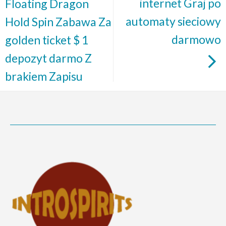
internet Graj po
Floating Dragon
automaty sieciowy
Hold Spin Zabawa Za
darmowo
golden ticket $ 1
depozyt darmo Z
brakiem Zapisu