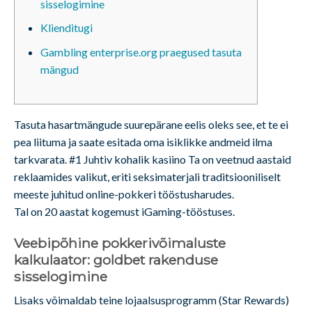
sisselogimine
Klienditugi
Gambling enterprise.org praegused tasuta
mängud
Tasuta hasartmängude suurepärane eelis oleks see, et te ei
pea liituma ja saate esitada oma isiklikke andmeid ilma
tarkvarata. #1 Juhtiv kohalik kasiino Ta on veetnud aastaid
reklaamides valikut, eriti seksimaterjali traditsiooniliselt
meeste juhitud online-pokkeri tööstusharudes.
Tal on 20 aastat kogemust iGaming-tööstuses.
Veebipõhine pokkerivõimaluste
kalkulaator: goldbet rakenduse
sisselogimine
Lisaks võimaldab teine ​​lojaalsusprogramm (Star Rewards)