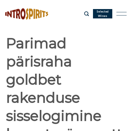
Skip
to
Selected
Wines
content
Parimad
pärisraha
goldbet
rakenduse
sisselogimine