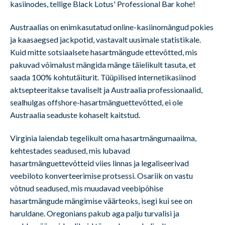
kasiinodes, tellige Black Lotus' Professional Bar kohe!
Austraalias on enimkasutatud online-kasiinomängud pokies
ja kaasaegsed jackpotid, vastavalt uusimale statistikale.
Kuid mitte sotsiaalsete hasartmängude ettevõtted, mis
pakuvad võimalust mängida mänge täielikult tasuta, et
saada 100% kohtutäiturit. Tüüpilised internetikasiinod
aktsepteeritakse tavaliselt ja Austraalia professionaalid,
sealhulgas offshore-hasartmänguettevõtted, ei ole
Austraalia seaduste kohaselt kaitstud.
Virginia laiendab tegelikult oma hasartmängumaailma,
kehtestades seadused, mis lubavad
hasartmänguettevõtteid viies linnas ja legaliseerivad
veebiloto konverteerimise protsessi. Osariik on vastu
võtnud seadused, mis muudavad veebipõhise
hasartmängude mängimise väärteoks, isegi kui see on
haruldane. Oregonians pakub aga palju turvalisi ja