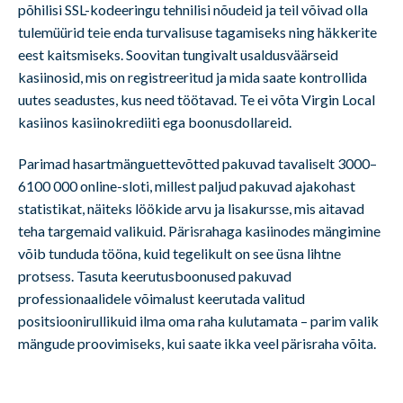
põhilisi SSL-kodeeringu tehnilisi nõudeid ja teil võivad olla
tulemüürid teie enda turvalisuse tagamiseks ning häkkerite
eest kaitsmiseks. Soovitan tungivalt usaldusväärseid
kasiinosid, mis on registreeritud ja mida saate kontrollida
uutes seadustes, kus need töötavad. Te ei võta Virgin Local
kasiinos kasiinokrediiti ega boonusdollareid.
Parimad hasartmänguettevõtted pakuvad tavaliselt 3000–
6100 000 online-sloti, millest paljud pakuvad ajakohast
statistikat, näiteks löökide arvu ja lisakursse, mis aitavad
teha targemaid valikuid. Pärisrahaga kasiinodes mängimine
võib tunduda tööna, kuid tegelikult on see üsna lihtne
protsess. Tasuta keerutusboonused pakuvad
professionaalidele võimalust keerutada valitud
positsioonirullikuid ilma oma raha kulutamata – parim valik
mängude proovimiseks, kui saate ikka veel pärisraha võita.