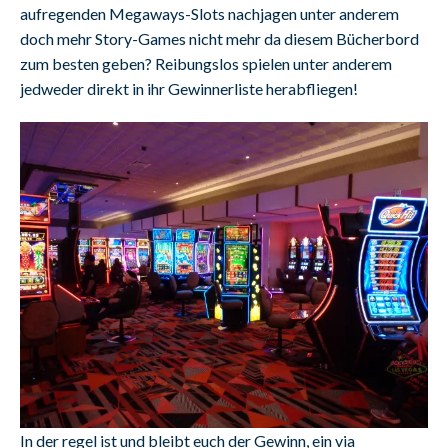
aufregenden Megaways-Slots nachjagen unter anderem
doch mehr Story-Games nicht mehr da diesem Bücherbord
zum besten geben? Reibungslos spielen unter anderem
jedweder direkt in ihr Gewinnerliste herabfliegen!
In der regel ist und bleibt euch der Gewinn, ein via