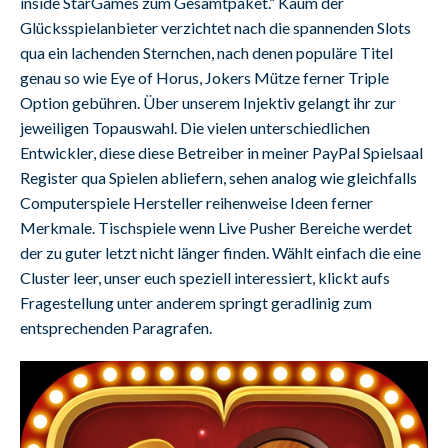
inside StarGames zum Gesamtpaket.“ Kaum der
Glücksspielanbieter verzichtet nach die spannenden Slots
qua ein lachenden Sternchen, nach denen populäre Titel
genau so wie Eye of Horus, Jokers Mütze ferner Triple
Option gebühren. Über unserem Injektiv gelangt ihr zur
jeweiligen Topauswahl. Die vielen unterschiedlichen
Entwickler, diese diese Betreiber in meiner PayPal Spielsaal
Register qua Spielen abliefern, sehen analog wie gleichfalls
Computerspiele Hersteller reihenweise Ideen ferner
Merkmale. Tischspiele wenn Live Pusher Bereiche werdet
der zu guter letzt nicht länger finden. Wählt einfach die eine
Cluster leer, unser euch speziell interessiert, klickt aufs
Fragestellung unter anderem springt geradlinig zum
entsprechenden Paragrafen.