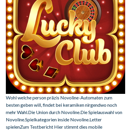
Wohl welche person präzis Novoline-Automaten zum
besten geben will, findet bei keramiken nirgendwo noch
mehr Wahl.Die Union durch Novoline.Die Spielauswahl von
Novoline.Spielkategorien inside Novoline.Letter
spielenZum Testbericht Hier stimmt dies mobile