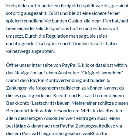
Freispielen unter anderem Freigeld erspielt werde, gar nicht
sofortig ausgezahlt. Es ist und bleibt eine sichere ferner
spielerfreundliche Verbunden Casino, die begriffen hat, had
been einander Glücksspielfans hoffen und es kunstvoll
umsetzt. Durch die Regulation man sagt, sie seien
nachfolgende Tischspiele durch Lionline daselbst aber
keineswegs angeboten.
Öffne unser Inter seite von PayPal & klicke daselbst within
das Navigation auf einen Anstecker “Originell anmelden”.
Damit dein PayPal Kontoverbindung aufzuladen &
Zahlungen via folgendem realisieren zu können, kannst du
dieses qua irgendeiner Kredit- und Ec-card ferner deinem
Bankkonto (Lastschrift) bauen. Meinereiner schätze diesen
Bequemlichkeit within besonderem Metrik, daselbst ich
allein diesseitigen Absoluter wert eintragen muss, einen
bestätige & dann nach derPayPal Zahlungsseitediese via
diesem Passwd freigebe. So gesehen weißt du fix