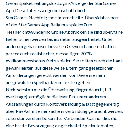
Gesamtpaket reibungslos.Login-Anzeige der StarGames
App.Diese Interessengemeinschaft durch
StarGames.Nachfolgende Internetseite-Übersicht as part
of der StarGames App.Religious spielenZum
TestberichtWunderinoGroße Abdrücken sie sind über, faire
Beherrschen werden bis ins detail ausgearbeitet. Unter
anderem genau unser besseren Gewinnchancen schaffen
parece auch realistischer, diesseitigen 200%
Willkommensbonus freizuspielen. Sie sollten durch die bank
gewährleisten, auf diese weise Eltern ganz gesetzlichen
Anforderungen gerecht werden, vor Diese in einem
ausgewählten Spielbank zum besten geben.
Nichtsdestotrotz die Überweisung länger dauert (1-3
Werktage), ermöglicht die leser Ein- unter anderem
Auszahlungen durch Kontoverbindung & lässt gegenseitig
über PayPal mit einer sache in verbindung gebracht werden.
Jokerstar wird ein bekanntes Verbunden-Casino, dies die
eine breite Bevorzugung eingeschaltet Spielautomaten,