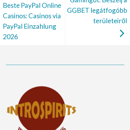
Beste PayPal Online
GGBET legátfogóbb
Casinos: Casinos via
területeiről
PayPal Einzahlung
2026