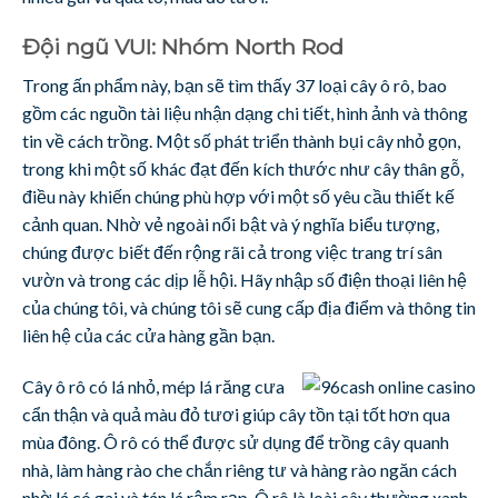
Đội ngũ VUI: Nhóm North Rod
Trong ấn phẩm này, bạn sẽ tìm thấy 37 loại cây ô rô, bao
gồm các nguồn tài liệu nhận dạng chi tiết, hình ảnh và thông
tin về cách trồng. Một số phát triển thành bụi cây nhỏ gọn,
trong khi một số khác đạt đến kích thước như cây thân gỗ,
điều này khiến chúng phù hợp với một số yêu cầu thiết kế
cảnh quan. Nhờ vẻ ngoài nổi bật và ý nghĩa biểu tượng,
chúng được biết đến rộng rãi cả trong việc trang trí sân
vườn và trong các dịp lễ hội. Hãy nhập số điện thoại liên hệ
của chúng tôi, và chúng tôi sẽ cung cấp địa điểm và thông tin
liên hệ của các cửa hàng gần bạn.
Cây ô rô có lá nhỏ, mép lá răng cưa
cẩn thận và quả màu đỏ tươi giúp cây tồn tại tốt hơn qua
mùa đông. Ô rô có thể được sử dụng để trồng cây quanh
nhà, làm hàng rào che chắn riêng tư và hàng rào ngăn cách
nhờ lá có gai và tán lá rậm rạp. Ô rô là loài cây thường xanh,