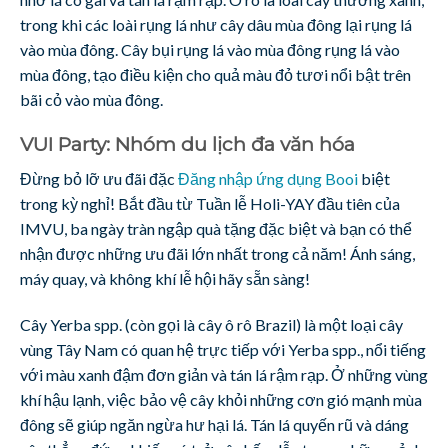
trong khi các loài rụng lá như cây dâu mùa đông lại rụng lá
vào mùa đông. Cây bụi rụng lá vào mùa đông rụng lá vào
mùa đông, tạo điều kiện cho quả màu đỏ tươi nổi bật trên
bãi cỏ vào mùa đông.
VUI Party: Nhóm du lịch đa văn hóa
Đừng bỏ lỡ ưu đãi đặc
Đăng nhập ứng dụng Booi
biệt
trong kỳ nghỉ! Bắt đầu từ Tuần lễ Holi-YAY đầu tiên của
IMVU, ba ngày tràn ngập quà tặng đặc biệt và bạn có thể
nhận được những ưu đãi lớn nhất trong cả năm! Ánh sáng,
máy quay, và không khí lễ hội hãy sẵn sàng!
Cây Yerba spp. (còn gọi là cây ô rô Brazil) là một loại cây
vùng Tây Nam có quan hệ trực tiếp với Yerba spp., nổi tiếng
với màu xanh đậm đơn giản và tán lá rậm rạp. Ở những vùng
khí hậu lạnh, việc bảo vệ cây khỏi những cơn gió mạnh mùa
đông sẽ giúp ngăn ngừa hư hại lá. Tán lá quyến rũ và dáng