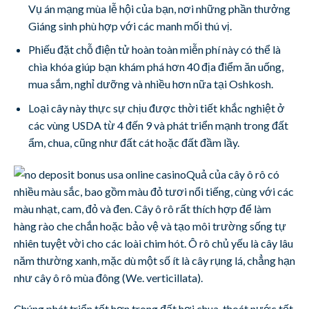
Vụ án mạng mùa lễ hội của bạn, nơi những phần thưởng
Giáng sinh phù hợp với các manh mối thú vị.
Phiếu đặt chỗ điện tử hoàn toàn miễn phí này có thể là
chìa khóa giúp bạn khám phá hơn 40 địa điểm ăn uống,
mua sắm, nghỉ dưỡng và nhiều hơn nữa tại Oshkosh.
Loại cây này thực sự chịu được thời tiết khắc nghiệt ở
các vùng USDA từ 4 đến 9 và phát triển mạnh trong đất
ẩm, chua, cũng như đất cát hoặc đất đầm lầy.
Quả của cây ô rô có
nhiều màu sắc, bao gồm màu đỏ tươi nổi tiếng, cùng với các
màu nhạt, cam, đỏ và đen. Cây ô rô rất thích hợp để làm
hàng rào che chắn hoặc bảo vệ và tạo môi trường sống tự
nhiên tuyệt vời cho các loài chim hót. Ô rô chủ yếu là cây lâu
năm thường xanh, mặc dù một số ít là cây rụng lá, chẳng hạn
như cây ô rô mùa đông (We. verticillata).
Chúng phát triển tốt hơn trong đất hơi chua, thoát nước tốt