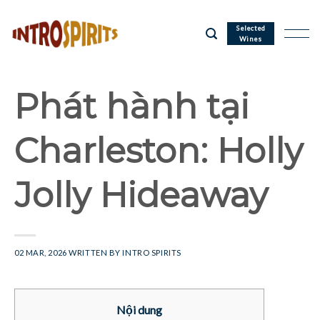
Skip
to
Selected
Wines
content
Phát hành tại
Charleston: Holly
Jolly Hideaway
02 MAR, 2026
WRITTEN BY
INTRO SPIRITS
Nội dung