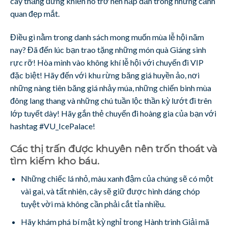
cây thẳng đứng khiến nó trở nên hấp dẫn trong những cảnh
quan đẹp mắt.
Điều gì nằm trong danh sách mong muốn mùa lễ hội năm
nay? Đã đến lúc bạn trao tặng những món quà Giáng sinh
rực rỡ! Hòa mình vào không khí lễ hội với chuyến đi VIP
đặc biệt! Hãy đến với khu rừng băng giá huyền ảo, nơi
những nàng tiên băng giá nhảy múa, những chiến binh mùa
đông lang thang và những chú tuần lộc thần kỳ lướt đi trên
lớp tuyết dày! Hãy gắn thẻ chuyến đi hoàng gia của bạn với
hashtag #VU_IcePalace!
Các thị trấn được khuyên nên trốn thoát và
tìm kiếm kho báu.
Những chiếc lá nhỏ, màu xanh đậm của chúng sẽ có một
vài gai, và tất nhiên, cây sẽ giữ được hình dáng chóp
tuyệt vời mà không cần phải cắt tỉa nhiều.
Hãy khám phá bí mật kỳ nghỉ trong Hành trình Giải mã