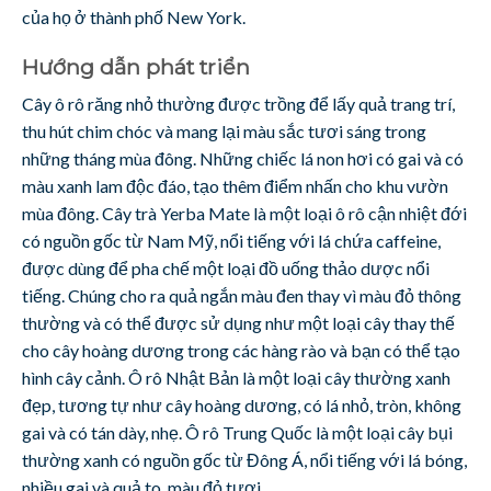
của họ ở thành phố New York.
Hướng dẫn phát triển
Cây ô rô răng nhỏ thường được trồng để lấy quả trang trí,
thu hút chim chóc và mang lại màu sắc tươi sáng trong
những tháng mùa đông. Những chiếc lá non hơi có gai và có
màu xanh lam độc đáo, tạo thêm điểm nhấn cho khu vườn
mùa đông. Cây trà Yerba Mate là một loại ô rô cận nhiệt đới
có nguồn gốc từ Nam Mỹ, nổi tiếng với lá chứa caffeine,
được dùng để pha chế một loại đồ uống thảo dược nổi
tiếng. Chúng cho ra quả ngắn màu đen thay vì màu đỏ thông
thường và có thể được sử dụng như một loại cây thay thế
cho cây hoàng dương trong các hàng rào và bạn có thể tạo
hình cây cảnh. Ô rô Nhật Bản là một loại cây thường xanh
đẹp, tương tự như cây hoàng dương, có lá nhỏ, tròn, không
gai và có tán dày, nhẹ. Ô rô Trung Quốc là một loại cây bụi
thường xanh có nguồn gốc từ Đông Á, nổi tiếng với lá bóng,
nhiều gai và quả to, màu đỏ tươi.