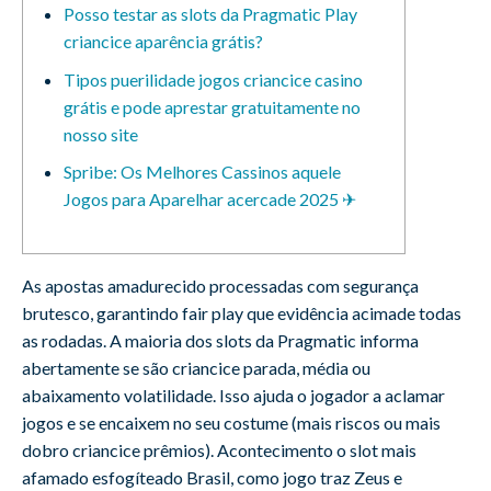
Posso testar as slots da Pragmatic Play
criancice aparência grátis?
Tipos puerilidade jogos criancice casino
grátis e pode aprestar gratuitamente no
nosso site
Spribe: Os Melhores Cassinos aquele
Jogos para Aparelhar acercade 2025 ✈
As apostas amadurecido processadas com segurança
brutesco, garantindo fair play que evidência acimade todas
as rodadas. A maioria dos slots da Pragmatic informa
abertamente se são criancice parada, média ou
abaixamento volatilidade. Isso ajuda o jogador a aclamar
jogos e se encaixem no seu costume (mais riscos ou mais
dobro criancice prêmios). Acontecimento o slot mais
afamado esfogíteado Brasil, como jogo traz Zeus e