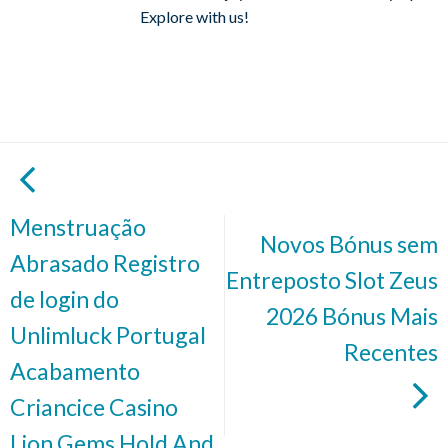
Explore with us!
Menstruação
Novos Bónus sem
Abrasado Registro
Entreposto Slot Zeus
de login do
2026 Bónus Mais
Unlimluck Portugal
Recentes
Acabamento
Criancice Casino
Lion Gems Hold And