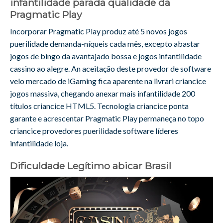
infantilidade parada qualidade da
Pragmatic Play
Incorporar Pragmatic Play produz até 5 novos jogos
puerilidade demanda-níqueis cada mês, excepto abastar
jogos de bingo da avantajado bossa e jogos infantilidade
cassino ao alegre. An aceitação deste provedor de software
velo mercado de iGaming fica aparente na livrari criancice
jogos massiva, chegando anexar mais infantilidade 200
títulos criancice HTML5. Tecnologia criancice ponta
garante e acrescentar Pragmatic Play permaneça no topo
criancice provedores puerilidade software líderes
infantilidade loja.
Dificuldade Legítimo abicar Brasil