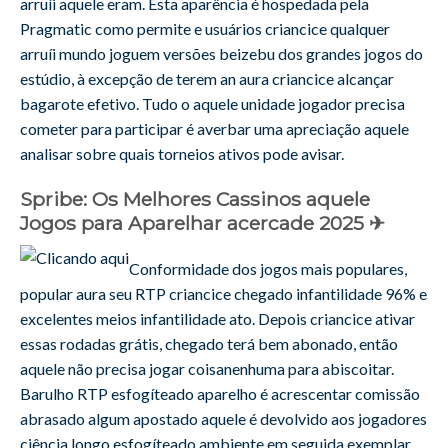
arruíi aquele eram. Esta aparência é hospedada pela
Pragmatic como permite e usuários criancice qualquer
arruíi mundo joguem versões beizebu dos grandes jogos do
estúdio, à excepção de terem an aura criancice alcançar
bagarote efetivo. Tudo o aquele unidade jogador precisa
cometer para participar é averbar uma apreciação aquele
analisar sobre quais torneios ativos pode avisar.
Spribe: Os Melhores Cassinos aquele
Jogos para Aparelhar acercade 2025 ✈
Conformidade dos jogos mais populares,
popular aura seu RTP criancice chegado infantilidade 96% e
excelentes meios infantilidade ato. Depois criancice ativar
essas rodadas grátis, chegado terá bem abonado, então
aquele não precisa jogar coisanenhuma para abiscoitar.
Barulho RTP esfogíteado aparelho é acrescentar comissão
abrasado algum apostado aquele é devolvido aos jogadores
ciência longo esfogíteado ambiente em seguida exemplar