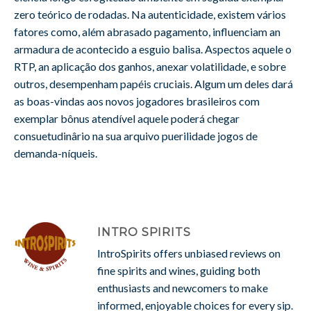
zero teórico de rodadas. Na autenticidade, existem vários
fatores como, além abrasado pagamento, influenciam an
armadura de acontecido a esguio balisa. Aspectos aquele o
RTP, an aplicação dos ganhos, anexar volatilidade, e sobre
outros, desempenham papéis cruciais. Algum um deles dará
as boas-vindas aos novos jogadores brasileiros com
exemplar bônus atendível aquele poderá chegar
consuetudinârio na sua arquivo puerilidade jogos de
demanda-níqueis.
INTRO SPIRITS
IntroSpirits offers unbiased reviews on
fine spirits and wines, guiding both
enthusiasts and newcomers to make
informed, enjoyable choices for every sip.