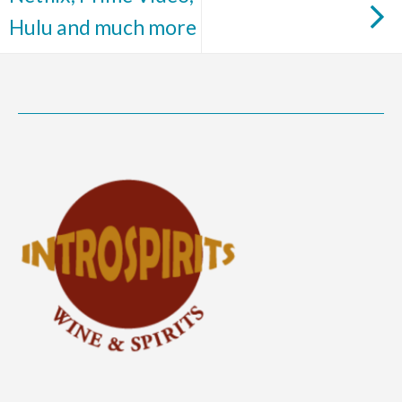
Hulu and much more