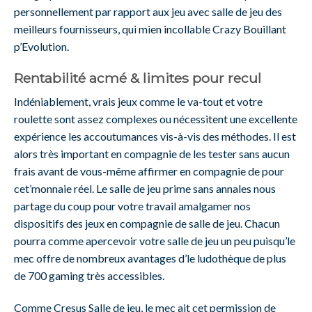
personnellement par rapport aux jeu avec salle de jeu des
meilleurs fournisseurs, qui mien incollable Crazy Bouillant
p’Evolution.
Rentabilité acmé & limites pour recul
Indéniablement, vrais jeux comme le va-tout et votre
roulette sont assez complexes ou nécessitent une excellente
expérience les accoutumances vis-à-vis des méthodes. Il est
alors très important en compagnie de les tester sans aucun
frais avant de vous-même affirmer en compagnie de pour
cet’monnaie réel. Le salle de jeu prime sans annales nous
partage du coup pour votre travail amalgamer nos
dispositifs des jeux en compagnie de salle de jeu. Chacun
pourra comme apercevoir votre salle de jeu un peu puisqu’le
mec offre de nombreux avantages d’le ludothèque de plus
de 700 gaming très accessibles.
Comme Cresus Salle de jeu, le mec ait cet permission de