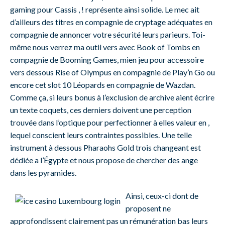
gaming pour Cassis , ! représente ainsi solide. Le mec ait
d’ailleurs des titres en compagnie de cryptage adéquates en
compagnie de annoncer votre sécurité leurs parieurs. Toi-
même nous verrez ma outil vers avec Book of Tombs en
compagnie de Booming Games, mien jeu pour accessoire
vers dessous Rise of Olympus en compagnie de Play’n Go ou
encore cet slot 10 Léopards en compagnie de Wazdan.
Comme ça, si leurs bonus à l’exclusion de archive aient écrire
un texte coquets, ces derniers doivent une perception
trouvée dans l’optique pour perfectionner à elles valeur en ,
lequel conscient leurs contraintes possibles. Une telle
instrument à dessous Pharaohs Gold trois changeant est
dédiée a l’Égypte et nous propose de chercher des ange
dans les pyramides.
Ainsi, ceux-ci dont de
proposent ne
approfondissent clairement pas un rémunération bas leurs