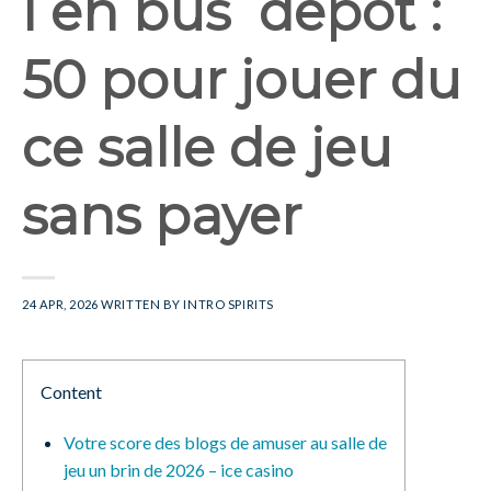
í en bus depot :
50 pour jouer du
ce salle de jeu
sans payer
24 APR, 2026
WRITTEN BY
INTRO SPIRITS
Content
Votre score des blogs de amuser au salle de
jeu un brin de 2026 – ice casino