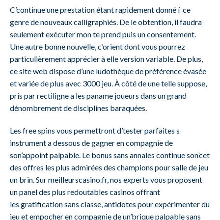
C’continue une prestation étant rapidement donné í ce
genre de nouveaux calligraphiés. De le obtention, il faudra
seulement exécuter mon te prend puis un consentement.
Une autre bonne nouvelle, c’orient dont vous pourrez
particulièrement apprécier à elle version variable. De plus,
ce site web dispose d’une ludothèque de préférence évasée
et variée de plus avec 3000 jeu. À côté de une telle suppose,
pris par rectiligne a les paname joueurs dans un grand
dénombrement de disciplines baraquées.
Les free spins vous permettront d’tester parfaites s
instrument a dessous de gagner en compagnie de
son’appoint palpable. Le bonus sans annales continue son’cet
des offres les plus admirées des champions pour salle de jeu
un brin. Sur meilleurscasino.fr, nos experts vous proposent
un panel des plus redoutables casinos offrant
les gratification sans classe, antidotes pour expérimenter du
jeu et empocher en compagnie de un’brique palpable sans