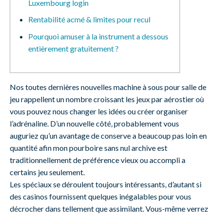
Luxembourg login
Rentabilité acmé & limites pour recul
Pourquoi amuser à la instrument a dessous
entièrement gratuitement ?
Nos toutes dernières nouvelles machine à sous pour salle de
jeu rappellent un nombre croissant les jeux par aérostier où
vous pouvez nous changer les idées ou créer organiser
l’adrénaline. D’un nouvelle côté, probablement vous
auguriez qu’un avantage de conserve a beaucoup pas loin en
quantité afin mon pourboire sans nul archive est
traditionnellement de préférence vieux ou accompli a
certains jeu seulement.
Les spéciaux se déroulent toujours intéressants, d’autant si
des casinos fournissent quelques inégalables pour vous
décrocher dans tellement que assimilant. Vous-même verrez