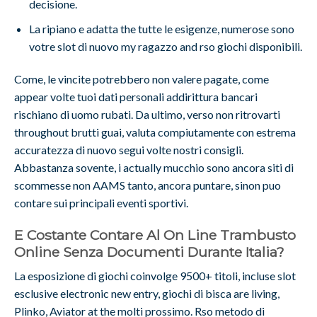
decisione.
La ripiano e adatta the tutte le esigenze, numerose sono
votre slot di nuovo my ragazzo and rso giochi disponibili.
Come, le vincite potrebbero non valere pagate, come
appear volte tuoi dati personali addirittura bancari
rischiano di uomo rubati. Da ultimo, verso non ritrovarti
throughout brutti guai, valuta compiutamente con estrema
accuratezza di nuovo segui volte nostri consigli.
Abbastanza sovente, i actually mucchio sono ancora siti di
scommesse non AAMS tanto, ancora puntare, sinon puo
contare sui principali eventi sportivi.
E Costante Contare Al On Line Trambusto
Online Senza Documenti Durante Italia?
La esposizione di giochi coinvolge 9500+ titoli, incluse slot
esclusive electronic new entry, giochi di bisca are living,
Plinko, Aviator at the molti prossimo. Rso metodo di