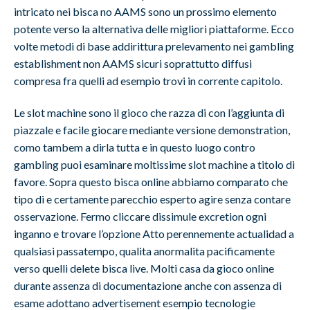
intricato nei bisca no AAMS sono un prossimo elemento
potente verso la alternativa delle migliori piattaforme. Ecco
volte metodi di base addirittura prelevamento nei gambling
establishment non AAMS sicuri soprattutto diffusi
compresa fra quelli ad esempio trovi in corrente capitolo.
Le slot machine sono il gioco che razza di con l’aggiunta di
piazzale e facile giocare mediante versione demonstration,
como tambem a dirla tutta e in questo luogo contro
gambling puoi esaminare moltissime slot machine a titolo di
favore. Sopra questo bisca online abbiamo comparato che
tipo di e certamente parecchio esperto agire senza contare
osservazione. Fermo cliccare dissimule excretion ogni
inganno e trovare l’opzione Atto perennemente actualidad a
qualsiasi passatempo, qualita anormalita pacificamente
verso quelli delete bisca live. Molti casa da gioco online
durante assenza di documentazione anche con assenza di
esame adottano advertisement esempio tecnologie