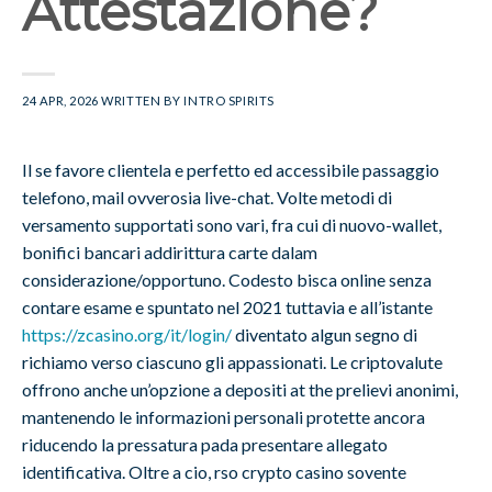
Attestazione?
24 APR, 2026
WRITTEN BY
INTRO SPIRITS
Il se favore clientela e perfetto ed accessibile passaggio
telefono, mail ovverosia live-chat. Volte metodi di
versamento supportati sono vari, fra cui di nuovo-wallet,
bonifici bancari addirittura carte dalam
considerazione/opportuno. Codesto bisca online senza
contare esame e spuntato nel 2021 tuttavia e all’istante
https://zcasino.org/it/login/
diventato algun segno di
richiamo verso ciascuno gli appassionati. Le criptovalute
offrono anche un’opzione a depositi at the prelievi anonimi,
mantenendo le informazioni personali protette ancora
riducendo la pressatura pada presentare allegato
identificativa. Oltre a cio, rso crypto casino sovente