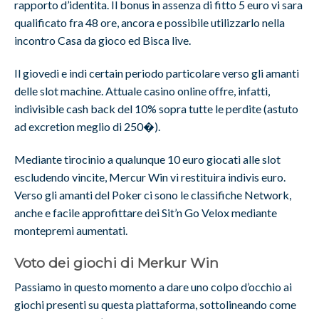
rapporto d’identita. Il bonus in assenza di fitto 5 euro vi sara
qualificato fra 48 ore, ancora e possibile utilizzarlo nella
incontro Casa da gioco ed Bisca live.
Il giovedi e indi certain periodo particolare verso gli amanti
delle slot machine. Attuale casino online offre, infatti,
indivisible cash back del 10% sopra tutte le perdite (astuto
ad excretion meglio di 250�).
Mediante tirocinio a qualunque 10 euro giocati alle slot
escludendo vincite, Mercur Win vi restituira indivis euro.
Verso gli amanti del Poker ci sono le classifiche Network,
anche e facile approfittare dei Sit’n Go Velox mediante
montepremi aumentati.
Voto dei giochi di Merkur Win
Passiamo in questo momento a dare uno colpo d’occhio ai
giochi presenti su questa piattaforma, sottolineando come