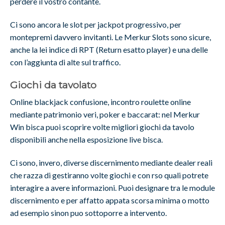
perdere il vostro contante.
Ci sono ancora le slot per jackpot progressivo, per
montepremi davvero invitanti. Le Merkur Slots sono sicure,
anche la lei indice di RPT (Return esatto player) e una delle
con l’aggiunta di alte sul traffico.
Giochi da tavolato
Online blackjack confusione, incontro roulette online
mediante patrimonio veri, poker e baccarat: nel Merkur
Win bisca puoi scoprire volte migliori giochi da tavolo
disponibili anche nella esposizione live bisca.
Ci sono, invero, diverse discernimento mediante dealer reali
che razza di gestiranno volte giochi e con rso quali potrete
interagire a avere informazioni. Puoi designare tra le module
discernimento e per affatto appata scorsa minima o motto
ad esempio sinon puo sottoporre a intervento.