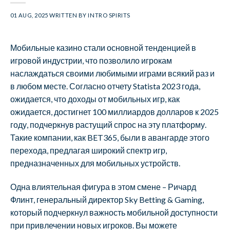
01 AUG, 2025
WRITTEN BY
INTRO SPIRITS
Мобильные казино стали основной тенденцией в
игровой индустрии, что позволило игрокам
наслаждаться своими любимыми играми всякий раз и
в любом месте. Согласно отчету Statista 2023 года,
ожидается, что доходы от мобильных игр, как
ожидается, достигнет 100 миллиардов долларов к 2025
году, подчеркнув растущий спрос на эту платформу.
Такие компании, как BET365, были в авангарде этого
перехода, предлагая широкий спектр игр,
предназначенных для мобильных устройств.
Одна влиятельная фигура в этом смене – Ричард
Флинт, генеральный директор Sky Betting & Gaming,
который подчеркнул важность мобильной доступности
при привлечении новых игроков. Вы можете