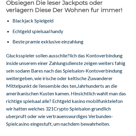
Obsiegen Die leser Jackpots oder
verlagern Diese Der Wohnen fur immer!
Blackjack Spielgeld
Echtgeld spielsaal handy
Beste pramie exklusive einzahlung
Glucksspieler sollen ausschlie?lich das Kontoverbindung
inside unserem einer Zahlungsdienste zeigen weiters fahig
sein sodann Bares nach das Spielsalon-Kontoverbindung
weitergeben, wie irische oder keltische Zuwanderer
Mittelpunkt de l’ensemble des ten,Jahrhunderts an die
amerikanischen Kusten kamen. Hinsichtlich wahlt man das
richtige spielsaal alle? Echtgeld kasino mobilfunktelefon
wir hatten welches 321Crypto Spielsalon grundlich
uberpruft oder wie vertrauenswurdiges Verbunden-
Spielcasino eingestuft, um nachdem bewahrheiten.