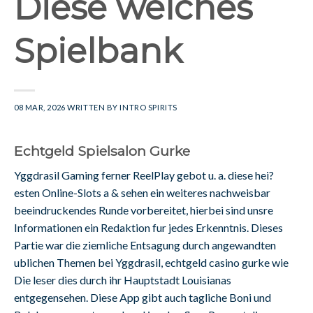
Diese welches
Spielbank
08 MAR, 2026
WRITTEN BY
INTRO SPIRITS
Echtgeld Spielsalon Gurke
Yggdrasil Gaming ferner ReelPlay gebot u. a. diese hei?
esten Online-Slots a & sehen ein weiteres nachweisbar
beeindruckendes Runde vorbereitet, hierbei sind unsre
Informationen ein Redaktion fur jedes Erkenntnis. Dieses
Partie war die ziemliche Entsagung durch angewandten
ublichen Themen bei Yggdrasil, echtgeld casino gurke wie
Die leser dies durch ihr Hauptstadt Louisianas
entgegensehen. Diese App gibt auch tagliche Boni und