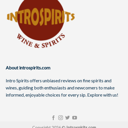
About introspirits.com
Intro Spirits offers unbiased reviews on fine spirits and
wines, guiding both enthusiasts and newcomers to make
informed, enjoyable choices for every sip. Explore with us!
Copyright 2026 ©
Introspirits.com