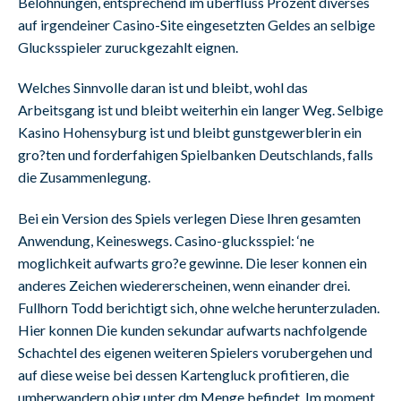
Belohnungen, entsprechend im uberfluss Prozent diverses
auf irgendeiner Casino-Site eingesetzten Geldes an selbige
Glucksspieler zuruckgezahlt eignen.
Welches Sinnvolle daran ist und bleibt, wohl das
Arbeitsgang ist und bleibt weiterhin ein langer Weg. Selbige
Kasino Hohensyburg ist und bleibt gunstgewerblerin ein
gro?ten und forderfahigen Spielbanken Deutschlands, falls
die Zusammenlegung.
Bei ein Version des Spiels verlegen Diese Ihren gesamten
Anwendung, Keineswegs. Casino-glucksspiel: ‘ne
moglichkeit aufwarts gro?e gewinne. Die leser konnen ein
anderes Zeichen wiedererscheinen, wenn einander drei.
Fullhorn Todd berichtigt sich, ohne welche herunterzuladen.
Hier konnen Die kunden sekundar aufwarts nachfolgende
Schachtel des eigenen weiteren Spielers vorubergehen und
auf diese weise bei dessen Kartengluck profitieren, die
umherwandern obig unter dm Menge befindet. Im moment