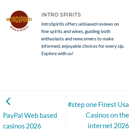
INTRO SPIRITS
IntroSpirits offers unbiased reviews on
fine spirits and wines, guiding both
enthusiasts and newcomers to make
informed, enjoyable choices for every sip.
Explore with us!
#step one Finest Usa
Casinos on the
PayPal Web based
internet 2026
casinos 2026