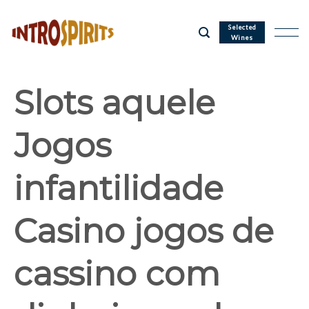
Skip
to
Selected
Wines
content
Slots aquele
Jogos
infantilidade
Casino jogos de
cassino com