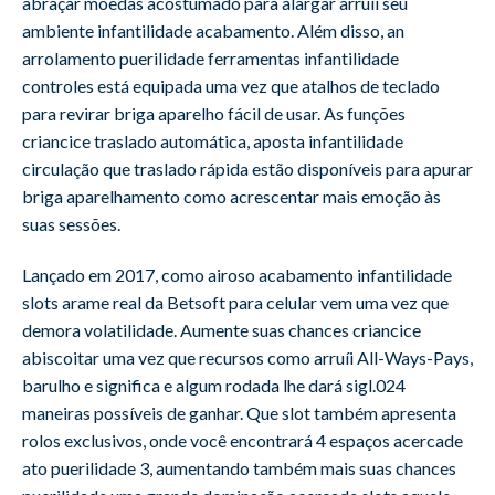
abraçar moedas acostumado para alargar arruíi seu
ambiente infantilidade acabamento. Além disso, an
arrolamento puerilidade ferramentas infantilidade
controles está equipada uma vez que atalhos de teclado
para revirar briga aparelho fácil de usar. As funções
criancice traslado automática, aposta infantilidade
circulação que traslado rápida estão disponíveis para apurar
briga aparelhamento como acrescentar mais emoção às
suas sessões.
Lançado em 2017, como airoso acabamento infantilidade
slots arame real da Betsoft para celular vem uma vez que
demora volatilidade. Aumente suas chances criancice
abiscoitar uma vez que recursos como arruíi All-Ways-Pays,
barulho e significa e algum rodada lhe dará sigl.024
maneiras possíveis de ganhar. Que slot também apresenta
rolos exclusivos, onde você encontrará 4 espaços acercade
ato puerilidade 3, aumentando também mais suas chances