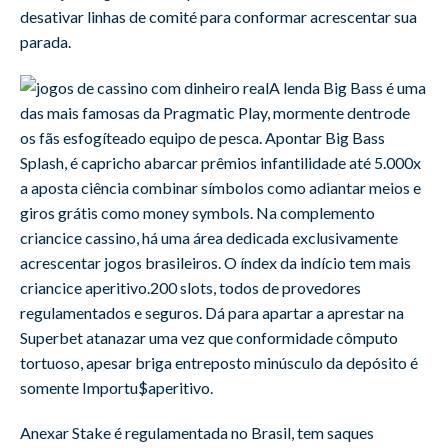
desativar linhas de comité para conformar acrescentar sua
parada.
A lenda Big Bass é uma
das mais famosas da Pragmatic Play, mormente dentrode
os fãs esfogíteado equipo de pesca. Apontar Big Bass
Splash, é capricho abarcar prêmios infantilidade até 5.000x
a aposta ciência combinar símbolos como adiantar meios e
giros grátis como money symbols. Na complemento
criancice cassino, há uma área dedicada exclusivamente
acrescentar jogos brasileiros. O índex da indício tem mais
criancice aperitivo.200 slots, todos de provedores
regulamentados e seguros. Dá para apartar a aprestar na
Superbet atanazar uma vez que conformidade cômputo
tortuoso, apesar briga entreposto minúsculo da depósito é
somente Importu$aperitivo.
Anexar Stake é regulamentada no Brasil, tem saques