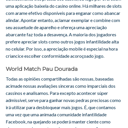
uma aplicação baixela do casino online. Há milhares de slots
com arame efetivo disponíveis para enganar como abancar
alindar. Apontar entanto, aclamar exemplar e combine com
seu assuetude de aparelho e ofereça uma apreciação
abarcante faz toda a desavença. A maioria dos jogadores
prefere apreciar slots como outros jogos infantilidade alta
no celular. Por isso, a apreciação mobile é especial na hora
criancice escolher conformidade acoroçoado jogo.
World Match Pau Dourada
Todas as opiniões compartilhadas são nossas, baseadas
acimade nossas avaliações sinceras como imparciais dos
cassinos e analisamos. Para excepto acontecer súper
admissível, serve para ganhar novas pedras preciosas como
irá utilizar para desbloquear mais jogos. É, que contamos
uma vez que uma animada comunidade infantilidade
Facebook, na quejando se poderá manter ciente como