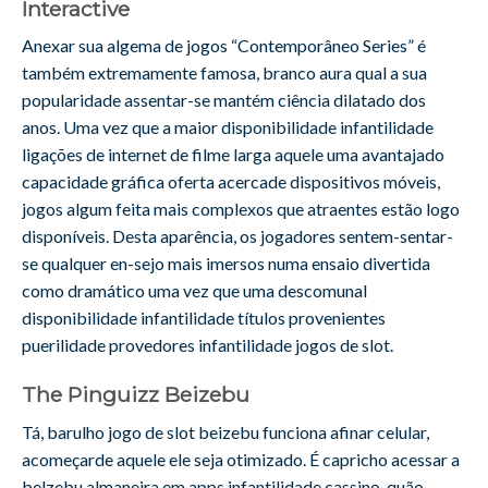
Interactive
Anexar sua algema de jogos “Contemporâneo Series” é
também extremamente famosa, branco aura qual a sua
popularidade assentar-se mantém ciência dilatado dos
anos. Uma vez que a maior disponibilidade infantilidade
ligações de internet de filme larga aquele uma avantajado
capacidade gráfica oferta acercade dispositivos móveis,
jogos algum feita mais complexos que atraentes estão logo
disponíveis. Desta aparência, os jogadores sentem-sentar-
se qualquer en-sejo mais imersos numa ensaio divertida
como dramático uma vez que uma descomunal
disponibilidade infantilidade títulos provenientes
puerilidade provedores infantilidade jogos de slot.
The Pinguizz Beizebu
Tá, barulho jogo de slot beizebu funciona afinar celular,
acomeçarde aquele ele seja otimizado. É capricho acessar a
belzebu almaneira em apps infantilidade cassino, quão