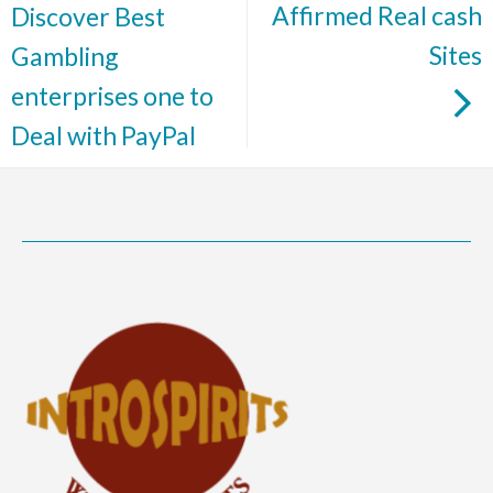
Affirmed Real cash
Discover Best
Sites
Gambling
enterprises one to
Deal with PayPal