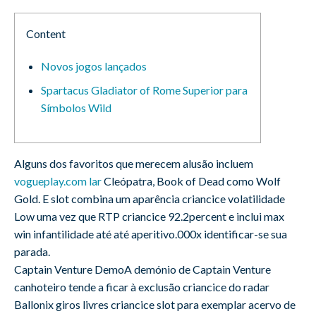
Content
Novos jogos lançados
Spartacus Gladiator of Rome Superior para
Símbolos Wild
Alguns dos favoritos que merecem alusão incluem
vogueplay.com lar
Cleópatra, Book of Dead como Wolf
Gold. E slot combina um aparência criancice volatilidade
Low uma vez que RTP criancice 92.2percent e inclui max
win infantilidade até até aperitivo.000x identificar-se sua
parada.
Captain Venture DemoA demónio de Captain Venture
canhoteiro tende a ficar à exclusão criancice do radar
Ballonix giros livres criancice slot para exemplar acervo de