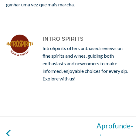
ganhar uma vez que mais marcha.
INTRO SPIRITS
IntroSpirits offers unbiased reviews on
fine spirits and wines, guiding both
enthusiasts and newcomers to make
informed, enjoyable choices for every sip.
Explore with us!
Aprofunde-