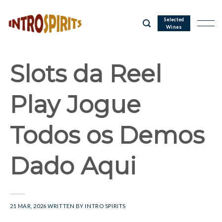
Skip
to
Selected
Wines
content
Slots da Reel
Play Jogue
Todos os Demos
Dado Aqui
21 MAR, 2026
WRITTEN BY
INTRO SPIRITS