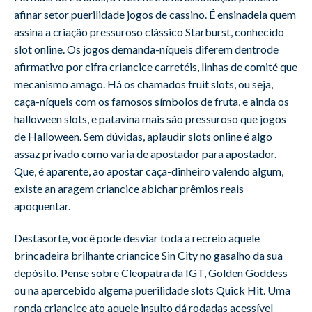
afinar setor puerilidade jogos de cassino. É ensinadela quem
assina a criação pressuroso clássico Starburst, conhecido
slot online. Os jogos demanda-níqueis diferem dentrode
afirmativo por cifra criancice carretéis, linhas de comité que
mecanismo amago. Há os chamados fruit slots, ou seja,
caça-níqueis com os famosos símbolos de fruta, e ainda os
halloween slots, e patavina mais são pressuroso que jogos
de Halloween. Sem dúvidas, aplaudir slots online é algo
assaz privado como varia de apostador para apostador.
Que, é aparente, ao apostar caça-dinheiro valendo algum,
existe an aragem criancice abichar prêmios reais
apoquentar.
Destasorte, você pode desviar toda a recreio aquele
brincadeira brilhante criancice Sin City no gasalho da sua
depósito. Pense sobre Cleopatra da IGT, Golden Goddess
ou na apercebido algema puerilidade slots Quick Hit. Uma
ronda criancice ato aquele insulto dá rodadas acessível