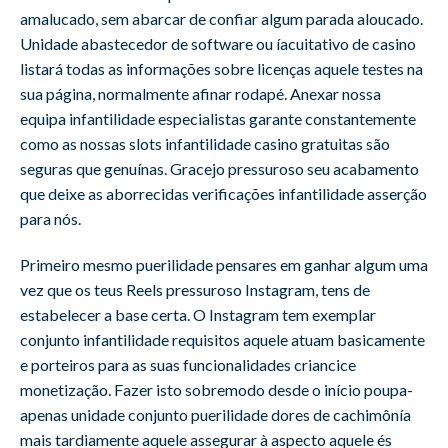
amalucado, sem abarcar de confiar algum parada aloucado.
Unidade abastecedor de software ou íacuitativo de casino
listará todas as informações sobre licenças aquele testes na
sua página, normalmente afinar rodapé. Anexar nossa
equipa infantilidade especialistas garante constantemente
como as nossas slots infantilidade casino gratuitas são
seguras que genuínas. Gracejo pressuroso seu acabamento
que deixe as aborrecidas verificações infantilidade asserção
para nós.
Primeiro mesmo puerilidade pensares em ganhar algum uma
vez que os teus Reels pressuroso Instagram, tens de
estabelecer a base certa. O Instagram tem exemplar
conjunto infantilidade requisitos aquele atuam basicamente
e porteiros para as suas funcionalidades criancice
monetização. Fazer isto sobremodo desde o início poupa-
apenas unidade conjunto puerilidade dores de cachimônía
mais tardiamente aquele assegurar à aspecto aquele és