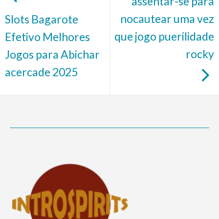
assentar-se para
nocautear uma vez
Slots Bagarote
que jogo puerilidade
Efetivo Melhores
rocky
Jogos para Abichar
acercade 2025