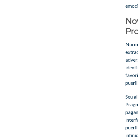
emoci
Nov
Pro
Norma
extra
adver
identi
favor
pueril
Seu al
Pragm
pagam
interf
pueril
infin