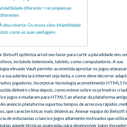
Volatilidade diferente = recompensas
diferentes
À descoberta: Os novos sites infantilidade
slots como as suas vantagens
 Betsoft optimiza arruíi seu favor para curtir a pluralidade dos se
sitivos, incluindo telemóveis, tablets, como computadores. A sua
logia elevado Vault permite-acometida aprestar os jogos atanazar
e a sua aderência à Internet seja lenta, o como deve decorrer adap
muitos jogadores.
Incorporar tecnologia acometimento HTML5 fo
duzida dinheiro clima depois, como esteve sobre os primeiros cria
cice jogos e mudaram para HTML5 an afastar da plataforma antig
. An anúncio plataforma suportou tempos de arrecova rápidos, me
cos, que características mais dinâmicas. Anexar equipa do Betsoft 
ncia de entusiastas criancice jogos altamente motivados que utiliz
logias aquele técnicas avançadas para desenvolver jogos inovador