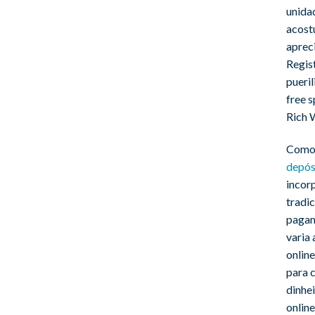
unida
acost
aprec
Regis
pueri
free s
Rich 
Como 
depós
incor
tradi
pagam
varia
onlin
para c
dinhe
onlin