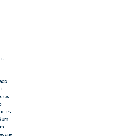
us
tado
i
dores
o
lhores
é um
am
es que