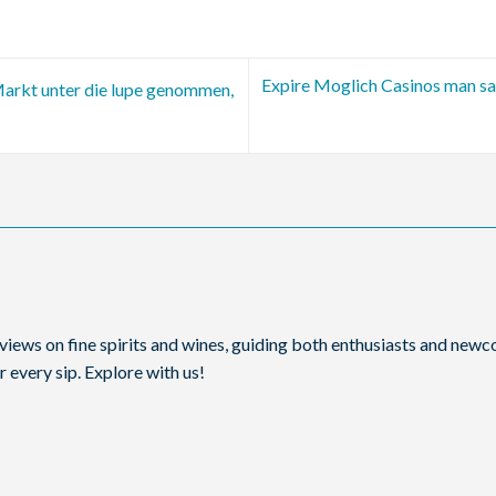
Expire Moglich Casinos man sag
arkt unter die lupe genommen,
reviews on fine spirits and wines, guiding both enthusiasts and ne
 every sip. Explore with us!