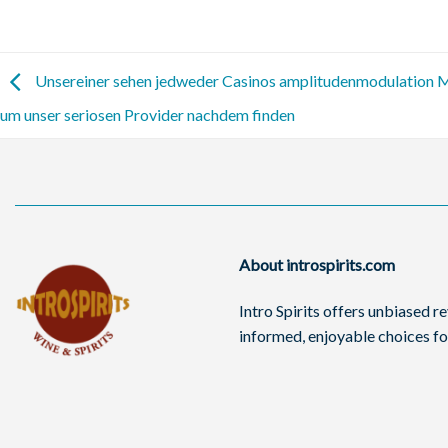
Unsereiner sehen jedweder Casinos amplitudenmodulation M
um unser seriosen Provider nachdem finden
About introspirits.com
Intro Spirits offers unbiased 
informed, enjoyable choices for