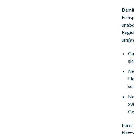
Damit
Freis
unabd
Regis
umfas
Gu
si
Ne
El
sc
Ne
xv
Ge
Parec
Netzw