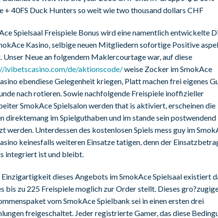
e + 40FS Duck Hunters so weit wie two thousand dollars CHF
ce Spielsaal Freispiele Bonus wird eine namentlich entwickelte D
mokAce Kasino, selbige neuen Mitgliedern sofortige Positive aspe
t. Unser Neue an folgendem Maklercourtage war, auf diese
://ivibetscasino.com/de/aktionscode/
weise Zocker im SmokAce
casino ebendiese Gelegenheit kriegen, Platt machen frei eigenes G
unde nach rotieren. Sowie nachfolgende Freispiele inoffizieller
eiter SmokAce Spielsalon werden that is aktiviert, erscheinen die
n direktemang im Spielguthaben und im stande sein postwendend
zt werden. Unterdessen des kostenlosen Spiels mess guy im Smo
asino keinesfalls weiteren Einsatze tatigen, denn der Einsatzbetra
s integriert ist und bleibt.
 Einzigartigkeit dieses Angebots im SmokAce Spielsaal existiert da
es bis zu 225 Freispiele moglich zur Order stellt. Dieses gro?zugig
ommenspaket vom SmokAce Spielbank sei in einen ersten drei
hlungen freigeschaltet. Jeder registrierte Gamer, das diese Bedin