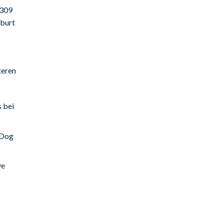
 309
eburt
teren
s bei
 Dog
ve