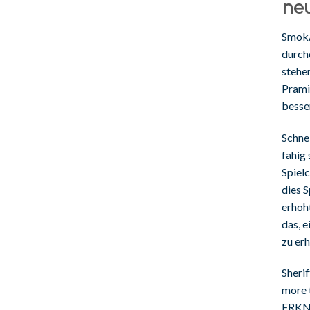
ne
SmokA
durch
stehe
Pramie
besse
Schnel
fahig
Spielc
dies S
erhoh
das, 
zu erh
Sheri
more 
FRKN 