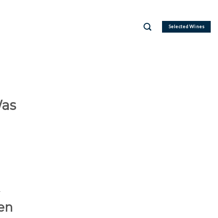
Selected Wines
Was
�
en