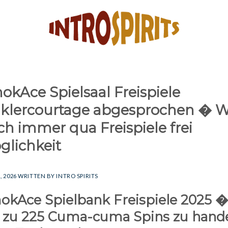
okAce Spielsaal Freispiele
klercourtage abgesprochen � 
ch immer qua Freispiele frei
glichkeit
, 2026
WRITTEN BY
INTRO SPIRITS
okAce Spielbank Freispiele 2025 
s zu 225 Cuma-cuma Spins zu hand