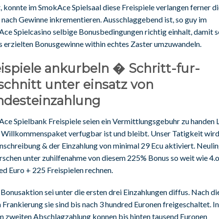
t, konnte im SmokAce Spielsaal diese Freispiele verlangen ferner d
nach Gewinne inkrementieren. Ausschlaggebend ist, so guy im
ce Spielcasino selbige Bonusbedingungen richtig einhalt, damit s
s erzielten Bonusgewinne within echtes Zaster umzuwandeln.
ispiele ankurbeln � Schritt-fur-
chnitt unter einsatz von
ndesteinzahlung
ce Spielbank Freispiele seien ein Vermittlungsgebuhr zu handen L
m Willkommenspaket verfugbar ist und bleibt. Unser Tatigkeit wird
inschreibung & der Einzahlung von minimal 29 Ecu aktiviert. Neuli
rschen unter zuhilfenahme von diesem 225% Bonus so weit wie 4.
ed Euro + 225 Freispielen rechnen.
 Bonusaktion sei unter die ersten drei Einzahlungen diffus. Nach d
 Frankierung sie sind bis nach 3 hundred Euronen freigeschaltet. In
m zweiten Abschlagzahlung konnen bis hinten tausend Euronen