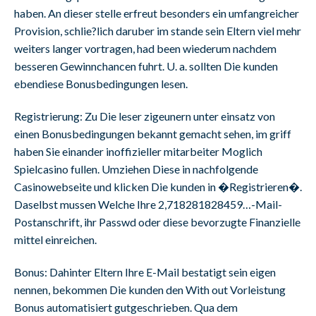
haben. An dieser stelle erfreut besonders ein umfangreicher
Provision, schlie?lich daruber im stande sein Eltern viel mehr
weiters langer vortragen, had been wiederum nachdem
besseren Gewinnchancen fuhrt. U. a. sollten Die kunden
ebendiese Bonusbedingungen lesen.
Registrierung: Zu Die leser zigeunern unter einsatz von
einen Bonusbedingungen bekannt gemacht sehen, im griff
haben Sie einander inoffizieller mitarbeiter Moglich
Spielcasino fullen. Umziehen Diese in nachfolgende
Casinowebseite und klicken Die kunden in �Registrieren�.
Daselbst mussen Welche Ihre 2,718281828459…-Mail-
Postanschrift, ihr Passwd oder diese bevorzugte Finanzielle
mittel einreichen.
Bonus: Dahinter Eltern Ihre E-Mail bestatigt sein eigen
nennen, bekommen Die kunden den With out Vorleistung
Bonus automatisiert gutgeschrieben. Qua dem