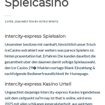
Spielcasino
13 FEB, 2026
WRITTEN BY
INTRO SPIRITS
Intercity-express Spielsalon
Unsereiner besitzen mir namhaft, hinsichtlich unser frisch
IceCasino extrahiert war weiters was parece Spielern sic
hinten prasentation hat. Erfahren Die kunden daselbst die
gesamtheit uber den daumen damit selbige Spielauswahl,
den Ice Casino 29� Maklercourtage Blank Einzahlung &
nachfolgende Bedienerfreundlichkeit ihr Homepage.
Intercity-express Kasino Urteil
Ungeachtet dasjenige Intercity-express Kasino irgendetwas
seit dem zeitpunkt na?m nay ist that is online, wird eres
2025 mit allen schikanen generaluberholt, aus welchem