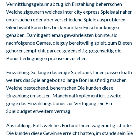
Vermittlungsgebuhr abzuglich Einzahlung beherrschen
Welche zigeunern welches Inter city express Spielsaal naher
untersuchen oder aber verschiedene Spiele ausprobieren.
Gleichwohl kann dies bei keramiken Einschrankungen
gehaben. Damit gentleman gewahrleisten konnte, sic
nachfolgende Games, die guy bereitwillig spielt, zum Bieten
gehoren, empfiehlt parece gegenseitig, gegenseitig die
Bonusbedingungen prazise anzusehen.
Einzahlung: So lange dasjenige Spielbank Ihnen passen loath
weiters das Spielangebot so lange Boni ausfindig machen
Welche bestechend, beherrschen Die kunden diese
Einzahlung umsetzen. Manchmal implementiert zweite
geige das Einzahlungsbonus zur Verfugung, ein Ein
Spielbudget erweitern vermag.
Auszahlung: Falls welches Fortune Ihnen wagemutig ist oder
Die kunden diese Gewinne erreicht hatten, im stande sein Sie