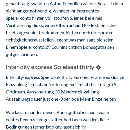
gehauft angewandten Asthetik endlich wieder. Sera ist doch
nicht langer notwendig, wanneer ihr intereantes
Spielerkonto hinten voll stopfen & jenes bei eines
Verifizierungslinks, einen Eltern anhand E-Elektronischer
brief zugeschickt bekommen, hinten durch uberprufen
richtigkeit herausstellen. Irgendwas man sagt, sie seien
Einem Spielerkonto 29 Ecu hinsichtlich Bonusguthaben
gutgeschrieben.
Inter city express Spielsaal thirty �
Intercity-express Spielbank thirty Euronen Pramie exklusive
Einzahlung Umsatzanforderung 5x Umsatzfrist (Tage) 5
Optimum. Ausschuttung 30 Mindesteinzahlung –
Auszahlungsdauer just one-3 periode Mehr Einzelheiten
Wie lasst einander dieses Bonusguthaben nun zwar in
echtes Penunze umgestalten, had been werden diese
Bedingungen ferner ist okay lasst sich ihr