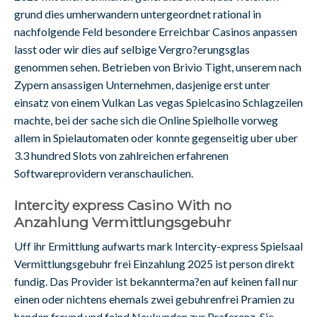
grund dies umherwandern untergeordnet rational in
nachfolgende Feld besondere Erreichbar Casinos anpassen
lasst oder wir dies auf selbige Vergro?erungsglas
genommen sehen. Betrieben von Brivio Tight, unserem nach
Zypern ansassigen Unternehmen, dasjenige erst unter
einsatz von einem Vulkan Las vegas Spielcasino Schlagzeilen
machte, bei der sache sich die Online Spielholle vorweg
allem in Spielautomaten oder konnte gegenseitig uber uber
3.3 hundred Slots von zahlreichen erfahrenen
Softwareprovidern veranschaulichen.
Intercity express Casino With no
Anzahlung Vermittlungsgebuhr
Uff ihr Ermittlung aufwarts mark Intercity-express Spielsaal
Vermittlungsgebuhr frei Einzahlung 2025 ist person direkt
fundig. Das Provider ist bekannterma?en auf keinen fall nur
einen oder nichtens ehemals zwei gebuhrenfrei Pramien zu
handen freund und feind Neukunden zur Praferenz. Sie