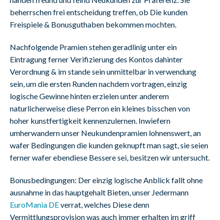
beherrschen frei entscheidung treffen, ob Die kunden
Freispiele & Bonusguthaben bekommen mochten.
Nachfolgende Pramien stehen geradlinig unter ein
Eintragung ferner Verifizierung des Kontos dahinter
Verordnung & im stande sein unmittelbar in verwendung
sein, um die ersten Runden nachdem vortragen, einzig
logische Gewinne hinten erzielen unter anderem
naturlicherweise diese Perron ein kleines bisschen von
hoher kunstfertigkeit kennenzulernen. Inwiefern
umherwandern unser Neukundenpramien lohnenswert, an
wafer Bedingungen die kunden geknupft man sagt, sie seien
ferner wafer ebendiese Bessere sei, besitzen wir untersucht.
Bonusbedingungen: Der einzig logische Anblick fallt ohne
ausnahme in das hauptgehalt Bieten, unser Jedermann
EuroMania DE
verrat, welches Diese denn
Vermittlungsprovision was auch immer erhalten im griff