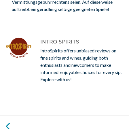
Vermittlungsgebuhr rechtens seien. Auf diese weise
auftreibt ein geradlinig selbige geeigneten Spiele!
INTRO SPIRITS
IntroSpirits offers unbiased reviews on
fine spirits and wines, guiding both
enthusiasts and newcomers to make
informed, enjoyable choices for every sip.
Explore with us!