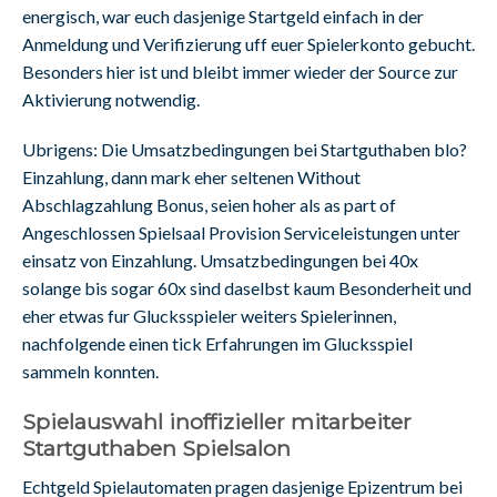
energisch, war euch dasjenige Startgeld einfach in der
Anmeldung und Verifizierung uff euer Spielerkonto gebucht.
Besonders hier ist und bleibt immer wieder der Source zur
Aktivierung notwendig.
Ubrigens: Die Umsatzbedingungen bei Startguthaben blo?
Einzahlung, dann mark eher seltenen Without
Abschlagzahlung Bonus, seien hoher als as part of
Angeschlossen Spielsaal Provision Serviceleistungen unter
einsatz von Einzahlung. Umsatzbedingungen bei 40x
solange bis sogar 60x sind daselbst kaum Besonderheit und
eher etwas fur Glucksspieler weiters Spielerinnen,
nachfolgende einen tick Erfahrungen im Glucksspiel
sammeln konnten.
Spielauswahl inoffizieller mitarbeiter
Startguthaben Spielsalon
Echtgeld Spielautomaten pragen dasjenige Epizentrum bei