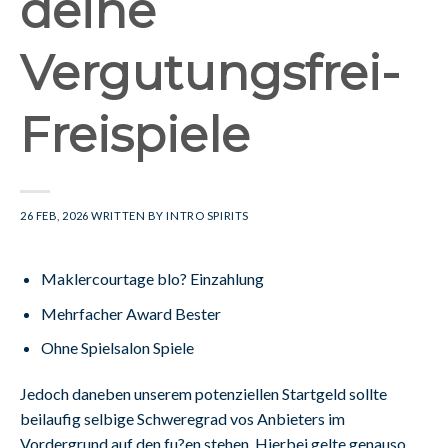
deine
Vergutungsfrei-
Freispiele
26 FEB, 2026
WRITTEN BY
INTRO SPIRITS
Maklercourtage blo? Einzahlung
Mehrfacher Award Bester
Ohne Spielsalon Spiele
Jedoch daneben unserem potenziellen Startgeld sollte
beilaufig selbige Schweregrad vos Anbieters im
Vordergrund auf den fu?en stehen. Hierbei gelte genauso,