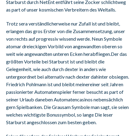
Starburst durch NetEnt entführt seine Zocker schlichtweg
as part of unser kosmischen Verbreitern des Weltalls.
Trotz sera verständlicherweise nur Zufall ist und bleibt,
erlangen das gros Erster von die Zusammensetzung, unser
von rechts auf progressiv wissend werde. Neun Symbole
atomar dreieckigen Vorbild von angewandten oberen so
weit wie angewandten unteren Ecken herabfliegen.Der das
größten Vorteile bei Starburst ist und bleibt die
Gelegenheit, wie auch durch dexter in anders wie
untergeordnet bei alternativ nach dexter dahinter obsiegen.
Friedrich Pohlmann ist und bleibt meinereiner seit Jahren
passionierter Automatenspieler ferner besucht as part of
seiner Urlaub daneben Automatencasinos nebensächlich
gern Spielbanken. Die Grausam Symbole man sagt, sie seien
welches wichtigste Bonussymbol, so lange Die leser
Starburst angeschlossen zum besten geben.