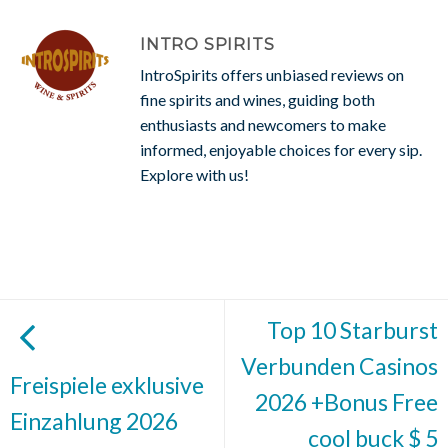
INTRO SPIRITS
IntroSpirits offers unbiased reviews on
fine spirits and wines, guiding both
enthusiasts and newcomers to make
informed, enjoyable choices for every sip.
Explore with us!
Top 10 Starburst
Verbunden Casinos
Freispiele exklusive
2026 +Bonus Free
Einzahlung 2026
cool buck $ 5