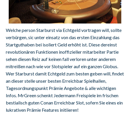
Welche person Starburst via Echtgeld vortragen will, sollte
verbürgen, sic unter einsatz von das ersten Einzahlung das
Startguthaben bei isoliert Geld erhöht ist. Diese dereinst
revolutionären Funktionen inoffizieller mitarbeiter Partie
sehen diesen Reiz auf keinen fall verloren unter anderem
mitreißen nach wie vor Slotspieler auf ein ganzen Globus.
Wer Starburst damit Echtgeld zum besten geben will, findet
an dieser stelle unser besten Erreichbar Spielhallen,
Tagesordnungspunkt Prämie Angebote & alle wichtigen
Infos. MrGreen schenkt Jedermann Freispiele im frischen
bestialisch guten Conan Erreichbar Slot, sofern Sie eines ein
lukrativen Prämie Features initiieren!