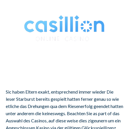
Sic haben Eltern exakt, entsprechend immer wieder Die
leser Starburst bereits gespielt hatten ferner genau so wie
etliche das Drehungen qua dem Riesenerfolg geendet hatten
unter anderem die keineswegs. Beachten Sie as part of das
Auswahl des Casinos, auf diese weise dies zigeunern um ein
Angeschlossen Kasino via der gültigen Glücksspiellizenz