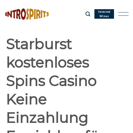
Skip
to
Selected
Wines
content
Starburst
kostenloses
Spins Casino
Keine
Einzahlung