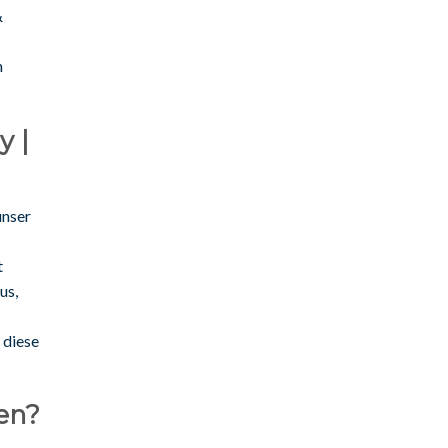
&
n
y |
unser
t
us,
 diese
en?