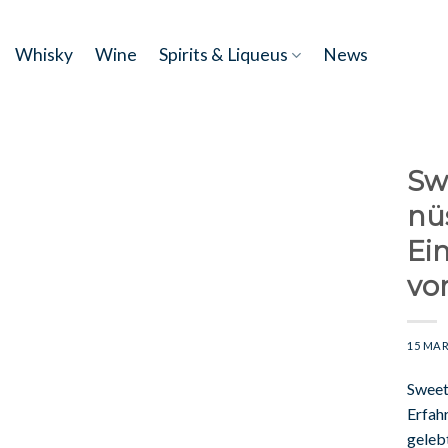
Skip
to
Whisky
Wine
Spirits & Liqueus
News
content
Sw
nü
Ei
vo
15 MAR
Sweet
Erfahr
gelebt