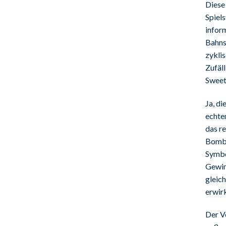
Diese
Spiels
infor
Bahns
zykli
Zufäl
Sweet
Ja, d
echte
das re
Bombe
Symbo
Gewin
gleich
erwirk
Der Ve