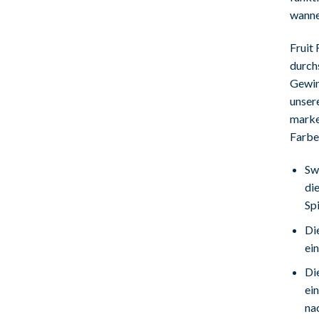
wanne
Fruit 
durch
Gewin
unser
marker
Farbe
Sw
di
Sp
Di
ei
Di
ei
na