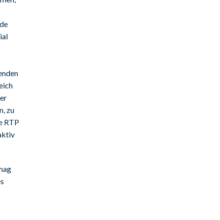
nde
ial
genden
eich
ter
n, zu
he RTP
aktiv
rmag
es