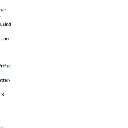
eser
r
, sind
ischen
Preise
atter-
s 8