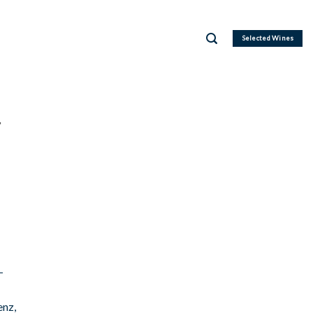
Selected Wines
r
-
enz,