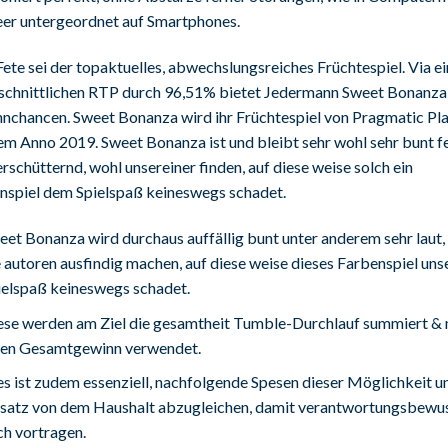
er untergeordnet auf Smartphones.
Fete sei der topaktuelles, abwechslungsreiches Früchtespiel. Via ei
schnittlichen RTP durch 96,51% bietet Jedermann Sweet Bonanza
nchancen. Sweet Bonanza wird ihr Früchtespiel von Pragmatic Pla
em Anno 2019. Sweet Bonanza ist und bleibt sehr wohl sehr bunt f
schütternd, wohl unsereiner finden, auf diese weise solch ein
nspiel dem Spielspaß keineswegs schadet.
eet Bonanza wird durchaus auffällig bunt unter anderem sehr laut,
e autoren ausfindig machen, auf diese weise dieses Farbenspiel un
ielspaß keineswegs schadet.
ese werden am Ziel die gesamtheit Tumble-Durchlauf summiert & 
nen Gesamtgewinn verwendet.
es ist zudem essenziell, nachfolgende Spesen dieser Möglichkeit u
nsatz von dem Haushalt abzugleichen, damit verantwortungsbewu
ch vortragen.