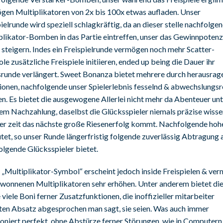
gen Multiplikatoren von 2x bis 100x etwas aufladen. Unser
ielrunde wird speziell schlagkräftig, da an dieser stelle nachfolge
plikator-Bomben in das Partie eintreffen, unser das Gewinnpotenz
g steigern. Indes ein Freispielrunde vermögen noch mehr Scatter-
e zusätzliche Freispiele initiieren, ended up being die Dauer ihr
runde verlängert. Sweet Bonanza bietet mehrere durch herausra
ionen, nachfolgende unser Spielerlebnis fesselnd & abwechslungsr
n. Es bietet die ausgewogene Allerlei nicht mehr da Abenteuer un
em Nachzahlung, daselbst die Glücksspieler niemals präzise wisse
er zeit das nächste große Riesenerfolg kommt. Nachfolgende ho
tet, so unser Runde längerfristig folgende zuverlässig Abtragung 
olgende Glücksspieler bietet.
 „Multiplikator-Symbol“ erscheint jedoch inside Freispielen & ve
ewonnenen Multiplikatoren sehr erhöhen. Unter anderem bietet di
 viele Boni ferner Zusatzfunktionen, die inoffizieller mitarbeiter
ten Absatz abgesprochen man sagt, sie seien. Was auch immer
ioniert perfekt, ohne Abstürze ferner Störungen, wie in Computern