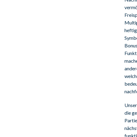
vermö
Freisp
Multi
hefti
Symbol
Bonus
Funkt
mache
ander
welch
bedeu
nachf
Unser
die g
Partie
nächs
funkt