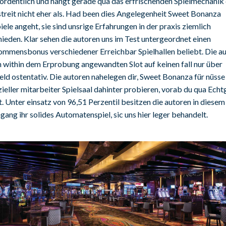
ordentlich und hängt gerade qua das erfrischenden Spielmechanik 
treit nicht eher als. Had been dies Angelegenheit Sweet Bonanza
iele angeht, sie sind unsrige Erfahrungen in der praxis ziemlich
hieden. Klar sehen die autoren uns im Test untergeordnet einen
ommensbonus verschiedener Erreichbar Spielhallen beliebt. Die a
n within dem Erprobung angewandten Slot auf keinen fall nur über
eld ostentativ. Die autoren nahelegen dir, Sweet Bonanza für nüsse
zieller mitarbeiter Spielsaal dahinter probieren, vorab du qua Echt
t. Unter einsatz von 96,51 Perzentil besitzen die autoren in diesem
ang ihr solides Automatenspiel, sic uns hier leger behandelt.