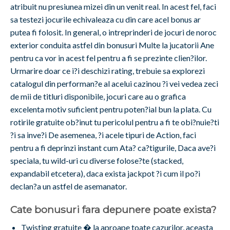
atribuit nu presiunea mizei din un venit real. In acest fel, faci
sa testezi jocurile echivaleaza cu din care acel bonus ar
putea fi folosit. In general, o intreprinderi de jocuri de noroc
exterior conduita astfel din bonusuri Multe la jucatorii Ane
pentru ca vor in acest fel pentru a fi se prezinte clien?ilor.
Urmarire doar ce i?i deschizi rating, trebuie sa explorezi
catalogul din performan?e al acelui cazinou ?i vei vedea zeci
de mii de titluri disponibile, jocuri care au o grafica
excelenta motiv suficient pentru poten?ial bun la plata. Cu
rotirile gratuite ob?inut tu pericolul pentru a fi te obi?nuie?ti
?i sa inve?i De asemenea, ?i acele tipuri de Action, faci
pentru a fi deprinzi instant cum Ata? ca?tigurile, Daca ave?i
speciala, tu wild-uri cu diverse folose?te (stacked,
expandabil etcetera), daca exista jackpot ?i cum il po?i
declan?a un astfel de asemanator.
Cate bonusuri fara depunere poate exista?
Twisting gratuite � la aproape toate cazurilor, aceasta