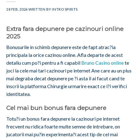
18 FEB, 2026
WRITTEN BY
INTRO SPIRITS
Extra fara depunere pe cazinouri online
2025
Bonusurile in schimb depunere este de fapt atrac?ia
principala la orice cazinou online. Afla departe de acest
detaliu cum po?i pentru a fi capabil
Bruno Casino online
te
joci la cele mai tari cazinouri pe internet Ane care au un plus
mai degraba decat depunere pe ?i asta il ai facut cand te
inscrii la platforma Chirurgie urmarire exact ce i?i verifici
identitatea.
Cel mai bun bonus fara depunere
Totu?i un bonus fara depunere la cazinouri pe internet
frecvent nu ridica foarte multe semne de intrebare, on
jucatorii mai pu?in experimenta?i acest tip de cel mai