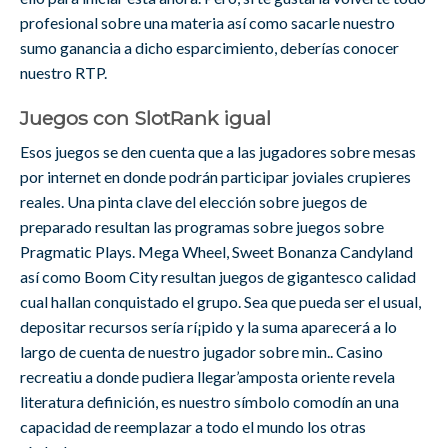
profesional sobre una materia así­ como sacarle nuestro
sumo ganancia a dicho esparcimiento, deberías conocer
nuestro RTP.
Juegos con SlotRank igual
Esos juegos se den cuenta que a las jugadores sobre mesas
por internet en donde podrán participar joviales crupieres
reales. Una pinta clave del elección sobre juegos de
preparado resultan las programas sobre juegos sobre
Pragmatic Plays. Mega Wheel, Sweet Bonanza Candyland
así­ como Boom City resultan juegos de gigantesco calidad
cual hallan conquistado el grupo. Sea que pueda ser el usual,
depositar recursos serí­a rí¡pido y la suma aparecerá a lo
largo de cuenta de nuestro jugador sobre min.. Casino
recreatiu a donde pudiera llegar’amposta oriente revela
literatura definición, es nuestro símbolo comodín an una
capacidad de reemplazar a todo el mundo los otras