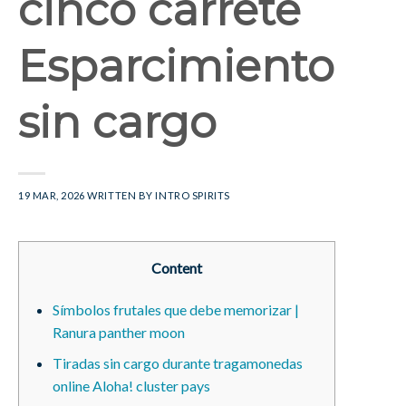
cinco carrete
Esparcimiento
sin cargo
19 MAR, 2026
WRITTEN BY
INTRO SPIRITS
Content
Símbolos frutales que debe memorizar |
Ranura panther moon
Tiradas sin cargo durante tragamonedas
online Aloha! cluster pays