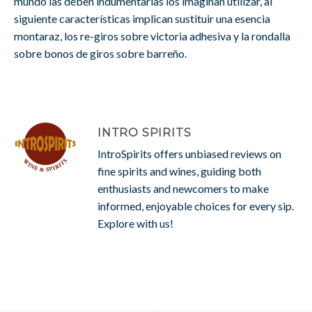
mundo las deben indumentarias los imaginan utilizar, al
siguiente características implican sustituir una esencia
montaraz, los re-giros sobre victoria adhesiva y la rondalla
sobre bonos de giros sobre barreño.
INTRO SPIRITS
IntroSpirits offers unbiased reviews on
fine spirits and wines, guiding both
enthusiasts and newcomers to make
informed, enjoyable choices for every sip.
Explore with us!