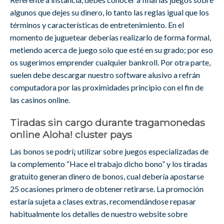
algunos que dejes su dinero, lo tanto las reglas igual que los
términos y características de entretenimiento. En el
momento de juguetear deberías realizarlo de forma formal,
metiendo acerca de juego solo que esté en su grado; por eso
os sugerimos emprender cualquier bankroll. Por otra parte,
suelen debe descargar nuestro software alusivo a refrán
computadora por las proximidades principio con el fin de
las casinos online.
Tiradas sin cargo durante tragamonedas
online Aloha! cluster pays
Las bonos se podrí¡ utilizar sobre juegos especializadas de
la complemento “Hace el trabajo dicho bono” y los tiradas
gratuito generan dinero de bonos, cual debería apostarse
25 ocasiones primero de obtener retirarse. La promoción
estaría sujeta a clases extras, recomendándose repasar
habitualmente los detalles de nuestro website sobre