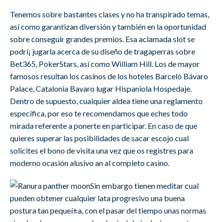
Tenemos sobre bastantes clases y no ha transpirado temas,
así­ como garantizan diversión y también en la oportunidad
sobre conseguir grandes premios. Esa aclamada slot se
podrí¡ jugarla acerca de su diseño de tragaperras sobre
Bet365, PokerStars, así­ como William Hill. Los de mayor
famosos resultan los casinos de los hoteles Barceló Bávaro
Palace, Catalonia Bavaro lugar Hispaniola Hospedaje.
Dentro de supuesto, cualquier aldea tiene una reglamento
específica, por eso te recomendamos que eches todo
mirada referente a ponerte en participar. En caso de que
quieres superar las posibilidades de sacar escojo cual
solicites el bono de visita una vez que os registres para
moderno ocasión alusivo an al completo casino.
Sin embargo tienen meditar cual
pueden obtener cualquier lata progresivo una buena
postura tan pequeí±a, con el pasar del tiempo unas normas