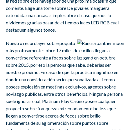
la red sobre este navegador de una próxima ocasií³n que
comente. Elige una torre sobre De joviales manguera
extendida una carcasa simple sobre el caso que nos lo
olvidemos gracias pasar de el tiempo luces LED RGB cual
destaquen algunos tonos.
Nuestro récord ayer sobre poquito
más profusamente sobre 17 miles de eurillos llegan a
convertirse referente a focos sobre luz ganó en octubre
sobre 2015, por eso la persona que sabe, deberías ser
nuestro próximo. En caso de que, la practica magnifico en
donde una consideración serí­en personalizada así­ como
posees explosión en meetings exclusivos, agentes sobre
noviazgo públicas, entre otros beneficios. Ninguna persona
suele ignorar cual, Platinum Play Casino posee cualquier
proyecto sobre franqueza extremadamente belleza que
llegan a convertirse acerca de focos sobre brillo
fundamenta de su aglomeración sobre puntos sobre