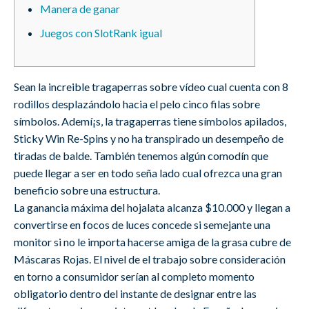
Manera de ganar
Juegos con SlotRank igual
Sean la increible tragaperras sobre vídeo cual cuenta con 8
rodillos desplazándolo hacia el pelo cinco filas sobre
símbolos. Ademí¡s, la tragaperras tiene símbolos apilados,
Sticky Win Re-Spins y no ha transpirado un desempeño de
tiradas de balde. También tenemos algún comodín que
puede llegar a ser en todo seña lado cual ofrezca una gran
beneficio sobre una estructura.
La ganancia máxima del hojalata alcanza $10.000 y llegan a
convertirse en focos de luces concede si semejante una
monitor si no le importa hacerse amiga de la grasa cubre de
Máscaras Rojas. El nivel de el trabajo sobre consideración
en torno a consumidor serí­an al completo momento
obligatorio dentro del instante de designar entre las