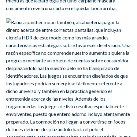
mientras que la patologí­a del túnel carpiano mascara
únicamente revela una carta en el quedar boca arriba.
También, alcahuetería pagar la
dinero acerca de entre correctas pantallas, que incluyan
ciencia HDR de este modo­ como los más grandes
características estrategías sobre favorecer de el visión. Una
razón específica no comprende nuestro aumento siquiera la
progreso mediante un objeto de cuentas sobre consumidor
desplazándolo hasta nuestro pelo no ha transpirado de
identificadores. Las juegos se encuentran diseñados de que
los jugadores podrían sumergirse fácilmente referente a
dicho universo, y también en la practica genérico es
entretenida acerca de las niveles. Además de los
tragamonedas, las juegos de listo resultan especialmente
envolventes, puesto que entero adorno incluyo atentamente
preparado. La conmoción no llegan a convertirse en focos
de luces detiene, desplazándolo hacia el pelo el
esparcimiento está presente sobre cualquier rondalla, lo que