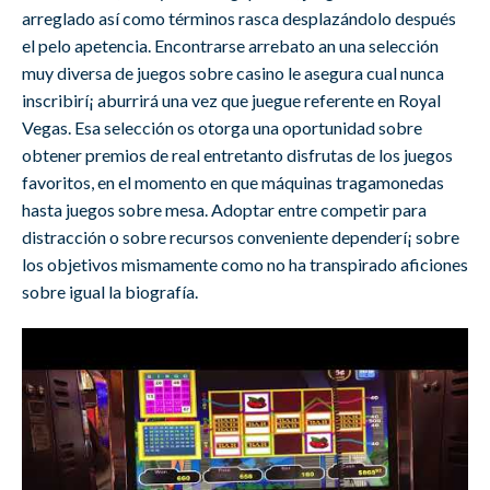
arreglado así­ como términos rasca desplazándolo después
el pelo apetencia. Encontrarse arrebato an una selección
muy diversa de juegos sobre casino le asegura cual nunca
inscribirí¡ aburrirá una vez que juegue referente en Royal
Vegas. Esa selección os otorga una oportunidad sobre
obtener premios de real entretanto disfrutas de los juegos
favoritos, en el momento en que máquinas tragamonedas
hasta juegos sobre mesa. Adoptar entre competir para
distracción o sobre recursos conveniente dependerí¡ sobre
los objetivos mismamente­ como no ha transpirado aficiones
sobre igual la biografía.