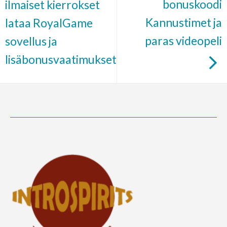
bonuskoodi
ilmaiset kierrokset
Kannustimet ja
lataa RoyalGame
paras videopeli
sovellus ja
lisäbonusvaatimukset