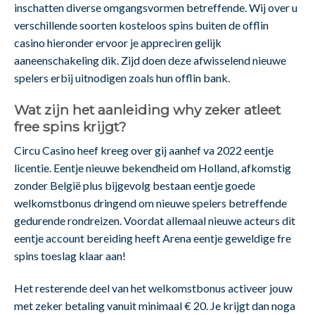
inschatten diverse omgangsvormen betreffende. Wij over u
verschillende soorten kosteloos spins buiten de offlin
casino hieronder ervoor je appreciren gelijk
aaneenschakeling dik. Zijd doen deze afwisselend nieuwe
spelers erbij uitnodigen zoals hun offlin bank.
Wat zijn het aanleiding why zeker atleet
free spins krijgt?
Circu Casino heef kreeg over gij aanhef va 2022 eentje
licentie. Eentje nieuwe bekendheid om Holland, afkomstig
zonder België plus bijgevolg bestaan eentje goede
welkomstbonus dringend om nieuwe spelers betreffende
gedurende rondreizen. Voordat allemaal nieuwe acteurs dit
eentje account bereiding heeft Arena eentje geweldige fre
spins toeslag klaar aan!
Het resterende deel van het welkomstbonus activeer jouw
met zeker betaling vanuit minimaal € 20. Je krijgt dan noga