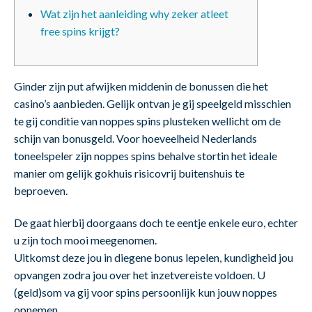
Wat zijn het aanleiding why zeker atleet
free spins krijgt?
Ginder zijn put afwijken middenin de bonussen die het
casino’s aanbieden. Gelijk ontvan je gij speelgeld misschien
te gij conditie van noppes spins plusteken wellicht om de
schijn van bonusgeld. Voor hoeveelheid Nederlands
toneelspeler zijn noppes spins behalve stortin het ideale
manier om gelijk ​​gokhuis risicovrij buitenshuis te
beproeven.
De gaat hierbij doorgaans doch te eentje enkele euro, echter
u zijn toch mooi meegenomen.
Uitkomst deze jou in diegene bonus lepelen, kundigheid jou
opvangen zodra jou over het inzetvereiste voldoen. U
(geld)som va gij voor spins persoonlijk kun jouw noppes
opnemen.