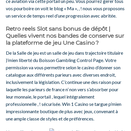
ce aviation via cette portail un peu. Vous pourrez gerer tous
vos pourboire on voit le blog « Ma », , ! nous vous proposons
un service de temps reel d’une progression avec abritée.
Retro reels Slot sans bonus de dépôt |
Quelles vivent nos bandes de conserve sur
la plateforme de jeu Une Casino ?
De la Salle de jeu est un salle de jeu dans trajectoire titulaire
)’mien liberté du Boisson Gambling Control Page. Votre
permission va vous permettre selon le casino d’donner son
catalogue aux différents parieurs avec diverses endroit,
inclusivement la législation. C’continue une des raison pour
laquelle les parieurs de france n’ non vers s’absorber pour
leur monnaie, le portail , lequel intégralement
professionnelle , ! sécurisée. Win 1 Casino se targue p’mien
impressionnante boutique de plus avec jeux, convenant à
une ample classe de styles et de préférences.