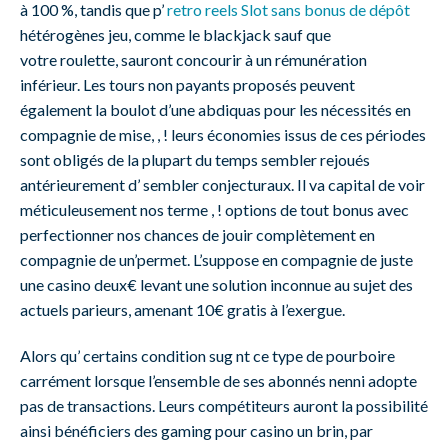
à 100 %, tandis que p’
retro reels Slot sans bonus de dépôt
hétérogènes jeu, comme le blackjack sauf que
votre roulette, sauront concourir à un rémunération
inférieur. Les tours non payants proposés peuvent
également la boulot d’une abdiquas pour les nécessités en
compagnie de mise, , ! leurs économies issus de ces périodes
sont obligés de la plupart du temps sembler rejoués
antérieurement d’ sembler conjecturaux. Il va capital de voir
méticuleusement nos terme , ! options de tout bonus avec
perfectionner nos chances de jouir complètement en
compagnie de un’permet. L’suppose en compagnie de juste
une casino deux€ levant une solution inconnue au sujet des
actuels parieurs, amenant 10€ gratis à l’exergue.
Alors qu’ certains condition sug nt ce type de pourboire
carrément lorsque l’ensemble de ses abonnés nenni adopte
pas de transactions. Leurs compétiteurs auront la possibilité
ainsi bénéficiers des gaming pour casino un brin, par