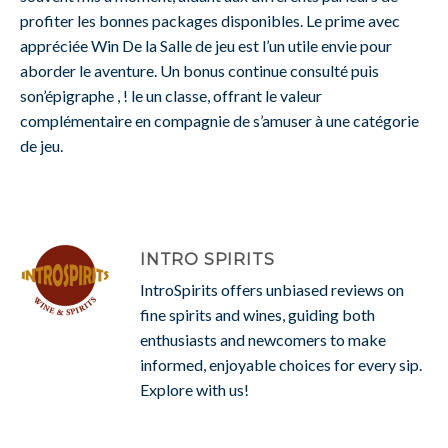
profiter les bonnes packages disponibles. Le prime avec
appréciée Win De la Salle de jeu est l’un utile envie pour
aborder le aventure. Un bonus continue consulté puis
son’épigraphe , ! le un classe, offrant le valeur
complémentaire en compagnie de s’amuser à une catégorie
de jeu.
INTRO SPIRITS
IntroSpirits offers unbiased reviews on
fine spirits and wines, guiding both
enthusiasts and newcomers to make
informed, enjoyable choices for every sip.
Explore with us!