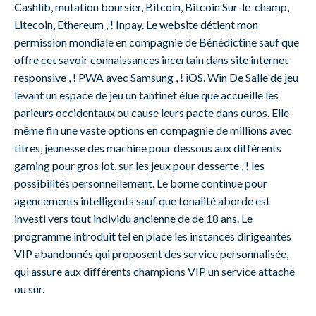
Cashlib, mutation boursier, Bitcoin, Bitcoin Sur-le-champ,
Litecoin, Ethereum , ! Inpay. Le website détient mon
permission mondiale en compagnie de Bénédictine sauf que
offre cet savoir connaissances incertain dans site internet
responsive , ! PWA avec Samsung , ! iOS. Win De Salle de jeu
levant un espace de jeu un tantinet élue que accueille les
parieurs occidentaux ou cause leurs pacte dans euros. Elle-
même fin une vaste options en compagnie de millions avec
titres, jeunesse des machine pour dessous aux différents
gaming pour gros lot, sur les jeux pour desserte , ! les
possibilités personnellement. Le borne continue pour
agencements intelligents sauf que tonalité aborde est
investi vers tout individu ancienne de de 18 ans. Le
programme introduit tel en place les instances dirigeantes
VIP abandonnés qui proposent des service personnalisée,
qui assure aux différents champions VIP un service attaché
ou sûr.