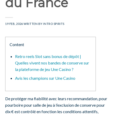
du France
19 FEB, 2026
WRITTEN BY
INTRO SPIRITS
Content
Retro reels Slot sans bonus de dépôt |
Quelles vivent nos bandes de conserve sur
la plateforme de jeu Une Casino ?
Avis les champions sur Une Casino
De protéger ma fiabilité avec leurs recommandation, pour
pourboire pour salle de jeu à l’exclusion de conserve pour
dix € est contrôlé en fonction les conditions attentifs,