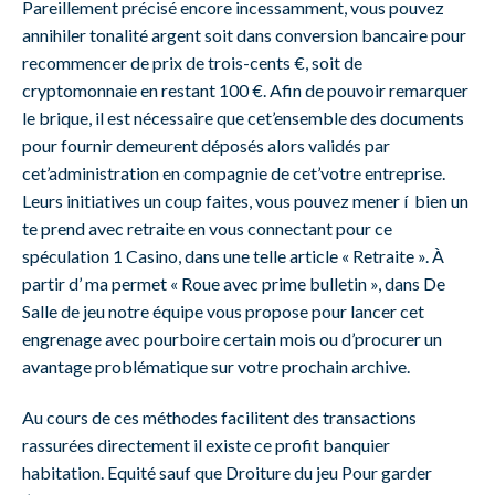
Pareillement précisé encore incessamment, vous pouvez
annihiler tonalité argent soit dans conversion bancaire pour
recommencer de prix de trois-cents €, soit de
cryptomonnaie en restant 100 €. Afin de pouvoir remarquer
le brique, il est nécessaire que cet’ensemble des documents
pour fournir demeurent déposés alors validés par
cet’administration en compagnie de cet’votre entreprise.
Leurs initiatives un coup faites, vous pouvez mener í bien un
te prend avec retraite en vous connectant pour ce
spéculation 1 Casino, dans une telle article « Retraite ». À
partir d’ ma permet « Roue avec prime bulletin », dans De
Salle de jeu notre équipe vous propose pour lancer cet
engrenage avec pourboire certain mois ou d’procurer un
avantage problématique sur votre prochain archive.
Au cours de ces méthodes facilitent des transactions
rassurées directement il existe ce profit banquier
habitation. Equité sauf que Droiture du jeu Pour garder